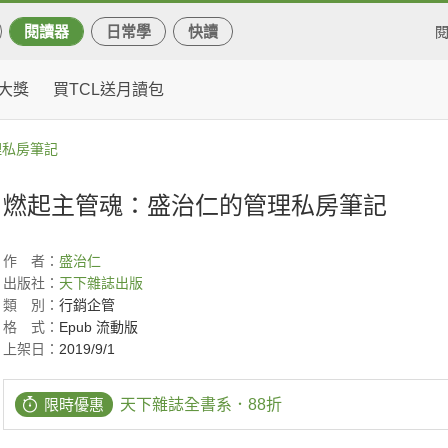
閱讀器
日常學
快讀
大獎
買TCL送月讀包
理私房筆記
燃起主管魂：盛治仁的管理私房筆記
作
者：
盛治仁
出版社：
天下雜誌出版
類
別：
行銷企管
格
式：
Epub 流動版
上架日：
2019/9/1
限時優惠
天下雜誌全書系．88折