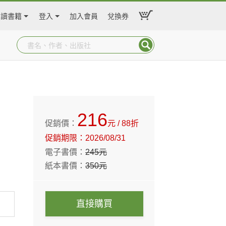
閱讀書籍
登入
加入會員
兌換券
216
促銷價：
元
/ 88折
促銷期限：
2026/08/31
電子書價：
245
元
紙本書價：
350
元
直接購買