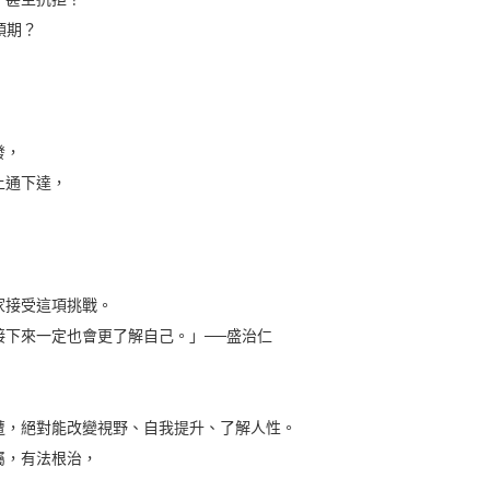
預期？
發，
上通下達，
接受這項挑戰。
下來一定也會更了解自己。」──盛治仁
，絕對能改變視野、自我提升、了解人性。
，有法根治，