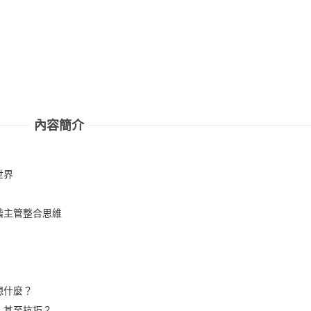
內容簡介
世界
階主管整合思維
想什麼？
甚至抗拒？