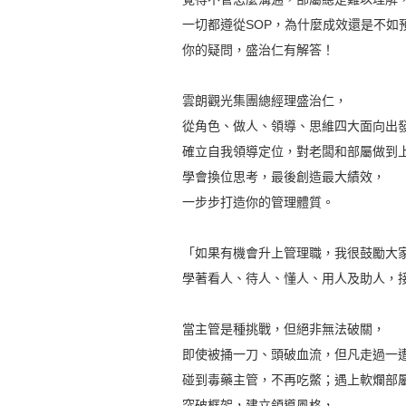
一切都遵從SOP，為什麼成效還是不如
你的疑問，盛治仁有解答！
雲朗觀光集團總經理盛治仁，
從角色、做人、領導、思維四大面向出
確立自我領導定位，對老闆和部屬做到
學會換位思考，最後創造最大績效，
一步步打造你的管理體質。
「如果有機會升上管理職，我很鼓勵大家
學著看人、待人、懂人、用人及助人，接
當主管是種挑戰，但絕非無法破關，
即使被捅一刀、頭破血流，但凡走過一遭
碰到毒藥主管，不再吃鱉；遇上軟爛部屬
突破框架，建立領導風格，