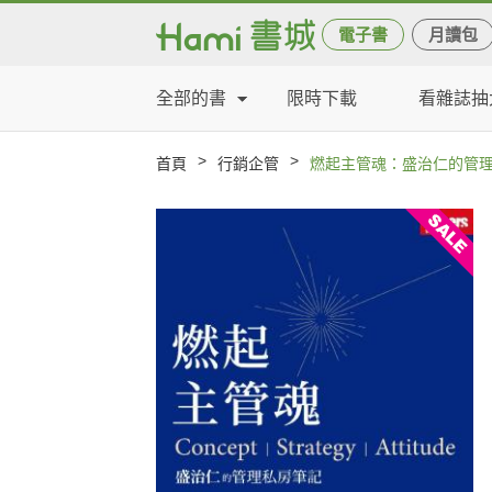
電子書
月讀包
全部的書
限時下載
看雜誌抽
>
>
首頁
行銷企管
燃起主管魂：盛治仁的管