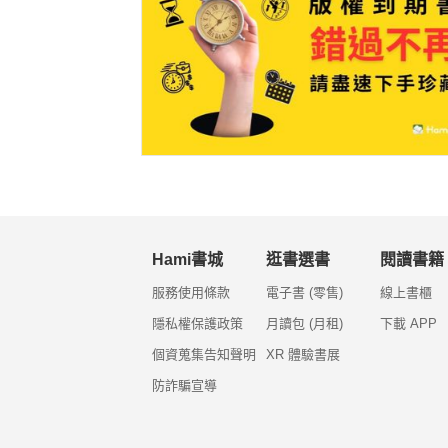
Hami書城
逛書選書
閱讀書籍
服務使用條款
電子書 (零售)
線上書櫃
隱私權保護政策
月讀包 (月租)
下載 APP
個資蒐集告知聲明
XR 體驗書展
防詐騙宣導