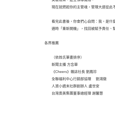
現在就燃起你的主管魂，管理大道從此
看完此書後，你會捫心自問：我，是什麼
適時「重新開機」，找回被賦予責任、幫
各界推薦
（依姓氏筆畫排序）
新聞主播 方念華
《Cheers》雜誌社長 劉鳳珍
全聯福利中心行銷部協理 劉鴻徵
人資小週末社群創辦人 盧世安
台灣奧美集團董事總經理 謝馨慧