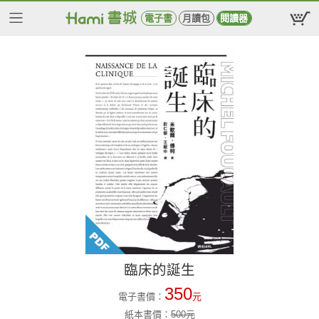
電子書
月讀包
閱讀器
臨床的誕生
350
電子書價：
元
紙本書價：
500
元