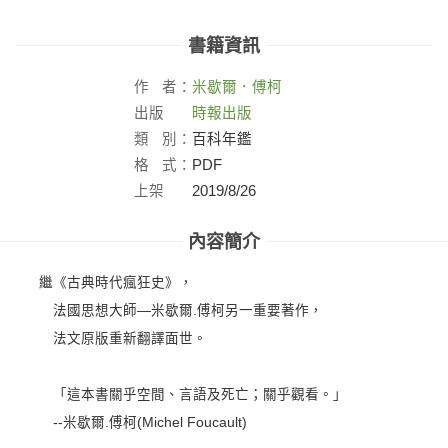
書籍資訊
作
者：
米歇爾．傅柯
出版
時報出版
社：
類
別：
百科年鑑
格
式：
PDF
上架
2019/8/26
日：
內容簡介
繼《古典時代瘋狂史》，
法國思想大師—米歇爾.傅柯另一重要著作，
法文原版重新翻譯面世。
「這本書關乎空間、言語及死亡；關乎觀看。」
--米歇爾.傅柯(Michel Foucault)