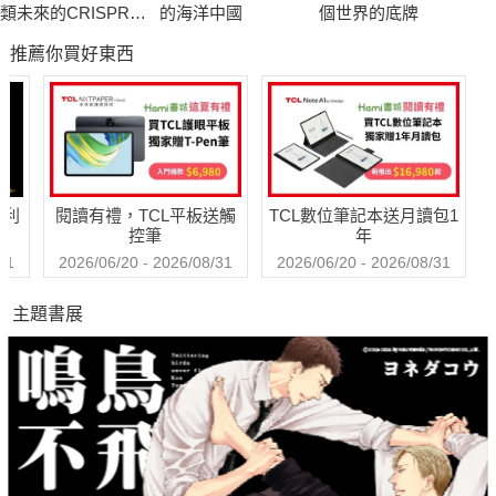
一種醫學，讓它自己成為個體的科學。
類未來的CRISPR和
的海洋中國
個世界的底牌
基因編輯
推薦你買好東西
傅柯自《古典時代的瘋狂史》開啟知識考古學後，《臨床的
誕生》不僅延續更深入考察話語結構，同時也預示了下一部著作
《詞與物》。
哈利
閱讀有禮，TCL平板送觸
TCL數位筆記本送月讀包1
控筆
年
31
2026/06/20 - 2026/08/31
2026/06/20 - 2026/08/31
主題書展