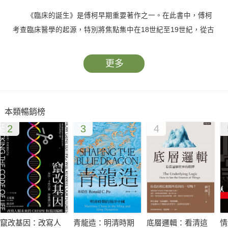
《臨床的誕生》是傅柯早期重要著作之一。在此書中，傅柯
考查臨床醫學的起源，特別將焦點集中在18世紀至19世紀，從古
典醫學轉變至現代醫學、認識論急遽轉變之際。隨著法國大革命
將解放的要求帶進各種職業、角落後，造成體制混亂及災難性後
更多
果，然而，卻也因此形塑新的醫療空間及醫學概念。現代醫學中
許多有關健康與疾病的本質、死亡的基本概念，皆在此時形塑而
成。
本類暢銷榜
2
3
4
傅柯在本書中論述臨床醫學、解剖學與死亡之間的相互影響
及轉變。臨床醫學透過死亡的學習，，瞭解到「死亡」並非終
點，而是時間的過程，「人」成為科學的對象，關於其真理，終
於在手術刀剖開屍體的過程中，透過語言找到自己的概念所在。
自此，本書更與《古典時代瘋狂史》相互呼應：西方人只能從消
抹自己的行動中找到出口：『無理性』的經驗生產出所有的心理
學及心理學自身的可能性；醫學思想當中的死亡整合作用生產出
竄改基因：改寫人
青龍造：明清時期
底層邏輯：看清這
情