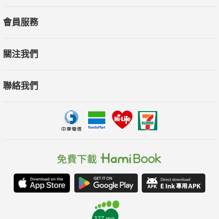
呂旭亞│蘇黎世國際分析心理學院畢業、IAAP 榮格分析師
會員服務
杜明城│國立台東大學兒童文學研究所教授
何敬堯│奇幻作家、《妖怪臺灣》作者
關注我們
洪素珍│國立台北教育大學心理與諮商學系副教授
郝譽翔│國立台北教育大學語文創作系教授
聯絡我們
許皓宜│諮商心理師
鄧惠文│榮格分析師、精神科醫師
蔡怡佳│輔仁大學宗教學系副教授