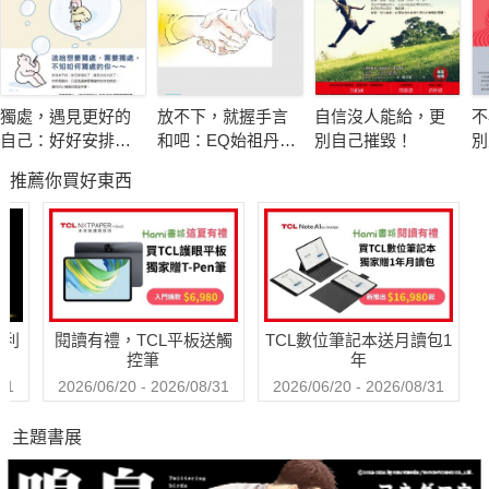
◆孤單讓邪惡有機可乘
負面思緒常和孤單密不可分，因為孤單無依使無意識活躍，
讓人看見恐怖的東西或想起心頭的糾結，甚至衝動做出錯誤的決
定……
獨處，遇見更好的
放不下，就握手言
自信沒人能給，更
不
自己：好好安排你
和吧：EQ始祖丹尼
別自己摧毀！
別
◆好奇心殺死貓
的專屬時間，重新
爾．高曼與措尼仁
限
推薦你買好東西
設定人生的力量
波切的冥想智慧
不管是出於莽撞的好奇，或因狂妄而踰越禁忌，在童話中都
可能遭致不幸。禁忌化身妖魔鬼怪現身山林，提醒人們千萬不要
大意。
◆動物是最好的朋友
哈利
閱讀有禮，TCL平板送觸
TCL數位筆記本送月讀包1
「 撿起這支羽毛筆」、「躲進我的腳趾甲裡」……童話中的
控筆
年
動物總會帶來建議。如果不聽建言甚至和牠們作對，通常就是主
31
2026/06/20 - 2026/08/31
2026/06/20 - 2026/08/31
角的死期──因為童話中的動物就像你的本能與心聲，聽從內心就
主題書展
是最好的指引！