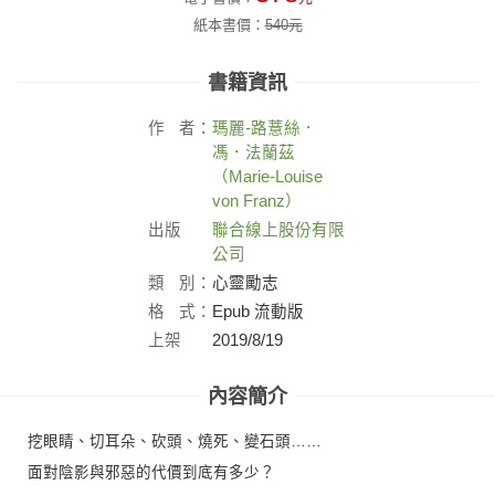
紙本書價：
540
元
書籍資訊
作
者：
瑪麗-路薏絲．
馮．法蘭茲
（Marie-Louise
von Franz）
出版
聯合線上股份有限
社：
公司
類
別：
心靈勵志
格
式：
Epub 流動版
上架
2019/8/19
日：
內容簡介
挖眼睛、切耳朵、砍頭、燒死、變石頭……
面對陰影與邪惡的代價到底有多少？