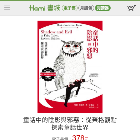
電子書
月讀包
閱讀器
童話中的陰影與邪惡：從榮格觀點
探索童話世界
378
電子書價：
元