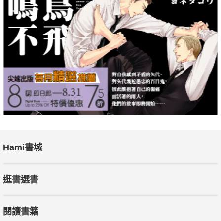
閱讀童話讓我們在陰影與惡所打開的深淵之中，把深淵化為
河流，讓我們潛入其中，游向神聖的核心。──蔡怡佳（輔仁大學
宗教學系副教授）
本書特色
‧22個來自北歐、冰島、德國、立陶宛、愛爾蘭、土耳其、
中國、俄羅斯、南美洲的故事，精彩捕捉人類的心靈樣貌。
‧提出童話如何以一種補償的形式，說出主流文化沒說出的
真相。
‧討論陰影面的運作方式、邪惡的各種面貌，以及如何招引
Hami書城
和對付邪惡？
‧作者馮．法蘭茲分享自己與邪惡交手及運用「積極想像」
逛書選書
的實際案例。
閱讀書籍
聯合推薦（按姓氏筆畫排序）