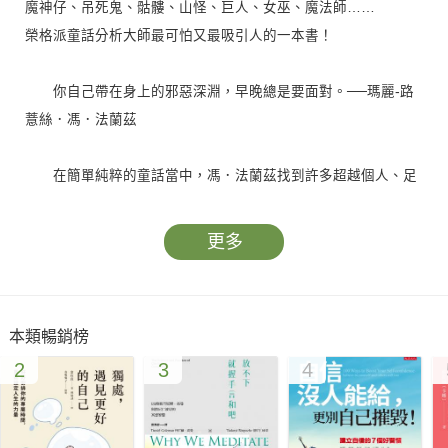
魔神仔、吊死鬼、骷髏、山怪、巨人、女巫、魔法師……
榮格派童話分析大師最可怕又最吸引人的一本書！
你自己帶在身上的邪惡深淵，早晚總是要面對。──瑪麗-路
薏絲．馮．法蘭茲
在簡單純粹的童話當中，馮．法蘭茲找到許多超越個人、足
以解釋人類心靈與道德運作的基本法則。本次她聚焦在人類陰影
面與邪惡面的觀察，用22個童話搭配臨床案例，輔以民族學、神
更多
話學、字源學及意象與象徵的擴大比較，不僅還原這些黑暗故事
背後隱含的深意，也指引了一條認識自己的路徑。
本類暢銷榜
◆強光背後的陰影永不消失
2
3
4
集體想法強勢時，相異的言論往往失去發聲權，成為強光後
的陰影。但這些聲音會躲在童話裡，被有技巧的傳講……