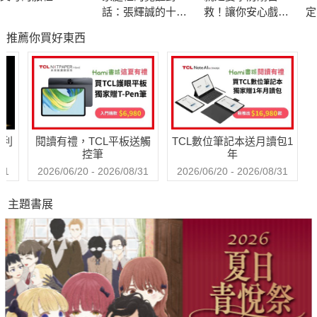
．獎勵孩子的正向行為，負面行為就會逐漸變少
話：張輝誠的十年
救！讓你安心戲水
定
．獎懲三階段：具體說→用權威告誡→輕微責打
蛻變,走向內在穩定
的漫畫圖解自救百
推薦你買好東西
的教養之路
科
．懲罰前給孩子緩衝時間，好練習如何控制自己
．有權利使用自己的獎金，可以培養孩子金錢觀
．用網路成癮規範偏差行為，同時約束上網時間
我都照做了，為什麼獎懲無效？
哈利
閱讀有禮，TCL平板送觸
TCL數位筆記本送月讀包1
診斷無效獎懲模式的5個準則
控筆
年
31
2026/06/20 - 2026/08/31
2026/06/20 - 2026/08/31
1. 獎賞已經太飽足了
主題書展
例如，每週給孩子300元零用錢，準時起床只有10元獎金，那孩
子根本不會被吸引。
[配方] 提高任務獎金，零用錢都得靠孩子自己賺
2. 目標太難，獎賞得之不易
例如，每次段考都班上前三名，國中畢業時才可以出國玩。獎勵