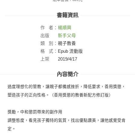
書籍資訊
作
者：
楊順興
出版
新手父母
社：
類
別：
親子教養
格
式：
Epub 流動版
上架
2019/4/17
日：
內容簡介
過度理想化的管教，讓親子都備感挫折，降低要求，善用獎懲，
塑造孩子的正向性格。（善用獎懲的教養新配方修訂版）
獎勵，中和懲罰帶來的副作用
調整態度，看見孩子獨特的氣質，找出優點讚美，讓他感覺受肯
定。