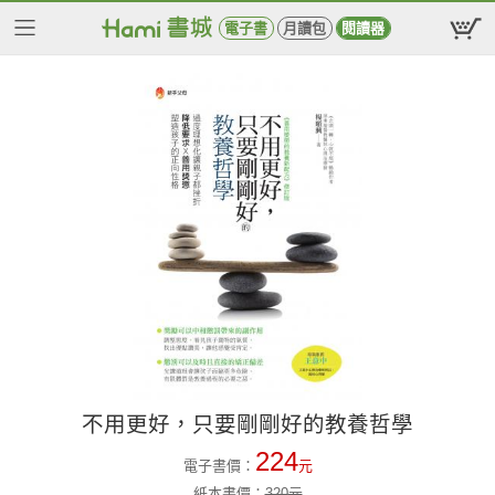
電子書
月讀包
閱讀器
不用更好，只要剛剛好的教養哲學
224
電子書價：
元
紙本書價：
320
元