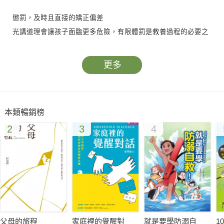
懲罰，及時且直接的矯正偏差
光講道理會讓孩子面臨更多危險，有限體罰是教養過程的必要之
惡。
更多
80％父母都在問：為何我家孩子叫不動、講不聽、罵不怕？
心理治療師傳授：孩子老是講不聽，就用『獎』的試試看！
本類暢銷榜
調整孩子性格，避免過度壓抑而反彈
2
3
4
．光用「再加油」鼓勵，會讓孩子懷疑自己不夠好
．夠關心孩子的家長，「金錢獎勵」才能派上用場
．只講道理卻不給獎勵，親子相處可能會挫折連連
．無條件給零用錢不如讓孩子自己賺，才會更珍惜
．自動自發更要獎勵，知道自己很棒，行為更正向
有獎也有罰，導正偏差，延續好表現
父母的旅程
家庭裡的覺醒對
就是要學防溺自
1