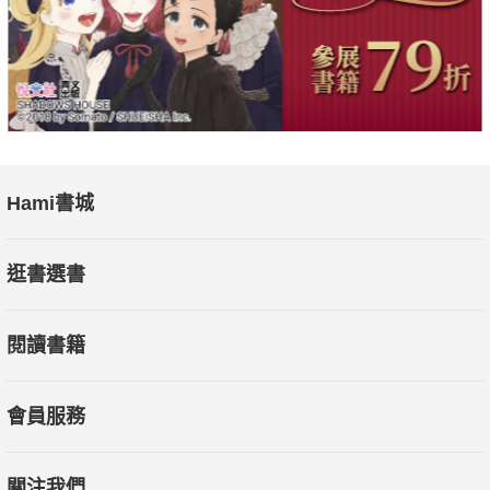
夠吸引人，但是目標太遠大。
[配方]及時獎勵，孩子努力有感，才願意繼續拚
3. 沒有確實執行獎懲規則
例如，孩子大哭大鬧、耍賴撒嬌，父母覺得可憐可愛而難堅持、
暫不罰。這也凸顯父母缺乏權威。
[配方] 一切都照著規則走，久而久之孩子就會懂
Hami書城
4. 獎懲的規則被人破壞了
逛書選書
例如，父母想要照規則走，祖父祖母卻出身阻擋，或者，孩子表
現雖差，卻有人私下給他禮物。
閱讀書籍
[配方] 大人要先講好，避免孩子不把規則當回事
5. 父母花費的心思不夠多
會員服務
例如，規則、獎懲訂是訂了，但父母只顧執行，不曾關心，以為
改變偏差一蹴可幾，輕鬆容易。
關注我們