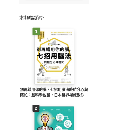
本類暢銷榜
1
別再錯用你的腦，七招用腦法終結分心與
瞎忙：腦科學佐證，日本醫界權威教你優
化大腦功能，工作能力加倍【暢銷紀念
版】
2