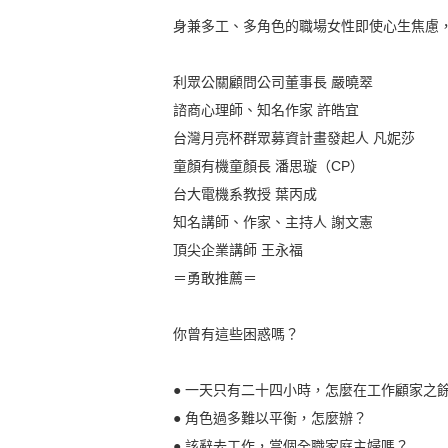
身兼多工、多角色的職場女性即使心生焦慮
利眾公關顧問公司董事長 嚴曉翠
諮商心理師、知名作家 許皓宜
台灣月亮杯群眾募資計畫發起人 凡妮莎
童顏有機童顏長 潘思璇（CP）
台大電機系教授 葉丙成
知名講師、作家、主持人 謝文憲
頂尖企業講師 王永福
＝勇敢推薦＝
你曾有這些困惑嗎？
● 一天只有二十四小時，怎麼在工作顧家之
● 角色過多難以平衡，怎麼辦？
● 該辭去工作，當個全職家庭主婦嗎？