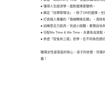
● 懂得人生經濟學，面對選擇更聰明。
● 鎖定「目標管理法」，除了OR的選擇，
● 打造個人專屬的「情緒轉換玄關」，清除
● 訓練意志力肌肉，完成小挑戰，累積自信
● 分配Me Time & We Time，夫妻
● 參透「狡兔有三窟」哲學，在不同角色間
職場女性是家庭的核心、孩子的依靠、同事
義！