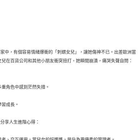
在家中，有個容易情緒爆衝的「刺蝟女兒」，讓她傷神不已。出差歐洲當
女兒在百貨公司和其他小朋友衝突扭打，她瞬間崩潰，痛哭失聲自問：
多重角色中感到茫然失措。
學習成長。
心分享人生進階心得：
照思考、交互運用，當兒女的好媽媽，晉升為更優秀的管理者。