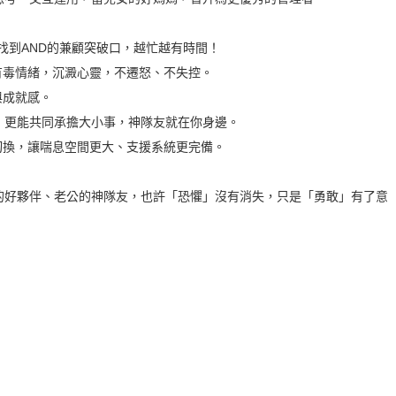
也找到AND的兼顧突破口，越忙越有時間！
有毒情緒，沉澱心靈，不遷怒、不失控。
與成就感。
各自放鬆，更能共同承擔大小事，神隊友就在你身邊。
切換，讓喘息空間更大、支援系統更完備。
的好夥伴、老公的神隊友，也許「恐懼」沒有消失，只是「勇敢」有了意