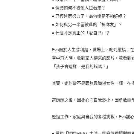
● 情緒如何不被他人拉著走？
● 已經這麼努力了，為何還是不夠好呢？
● 如何與另一半當彼此的「神隊友」？
● 什麼才是真正的「愛自己」？
Eva屬於人生勝利組，職場上，叱吒縱橫；
空中飛人時，收到家人傳來的影片，竟看到
「孩子會這樣，是我的錯嗎？」
其實，她何嘗不是跟無數職場女性一樣，在
當媽媽之後，因掛心而自覺渺小，因勇敢而
歷經工作、家庭與自我的各種挑戰，Eva誠
● 掌握「媽媽MBA」大法，家庭與職場對