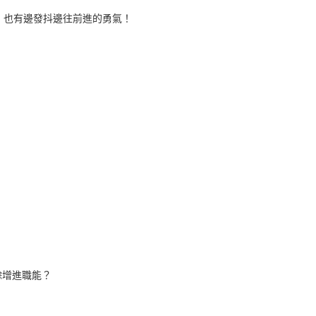
，也有邊發抖邊往前進的勇氣！
餘增進職能？