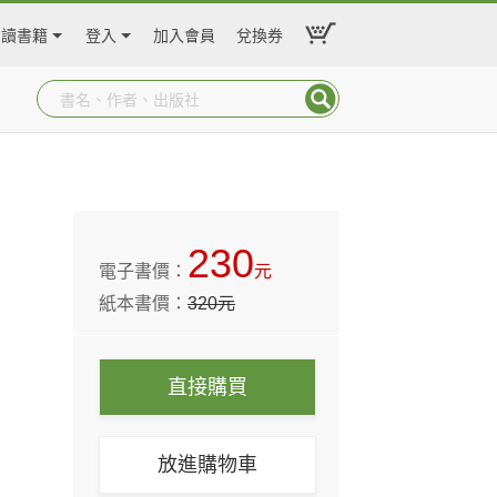
閱讀書籍
登入
加入會員
兌換券
230
電子書價：
元
紙本書價：
320
元
直接購買
放進購物車