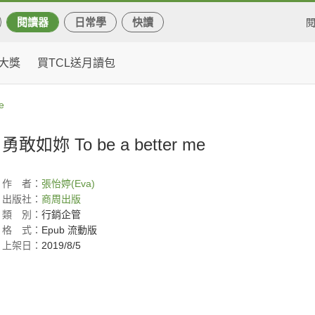
閱讀器
日常學
快讀
大獎
買TCL送月讀包
e
勇敢如妳 To be a better me
作
者：
張怡婷(Eva)
出版社：
商周出版
類
別：
行銷企管
格
式：
Epub 流動版
上架日：
2019/8/5