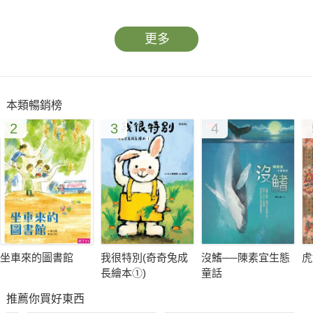
在家玩，把家人都畫進一棵大大的家族樹……
更多
「這個東西，那個地方，可以怎麼玩（或變得更好玩）呢？」
在野花步道、草莓園中，在黃金山城，火車上，在大賣場或博物
館，貓和妮妮總是能玩出新花樣！
本類暢銷榜
2
3
4
一起住在山上的阿公，住在城裡的小男孩豆豆，都是最棒的玩
伴。
他們會一起──把草莓做成小人，把紙張做成大船，或者沿著小河
展開一場冒險；
他們也會一起──把大碗公做成一個微型小花園，在床上看星星，
讓電風扇吹出彩虹，在家裡開博物館；
他們還會──在春天看著天空發呆，在夏天的尾巴一直睡一直睡，
坐車來的圖書館
我很特別(奇奇兔成
沒鰭──陳素宜生態
虎
在秋天寄壓花卡片送給好朋友，在冬天靜靜期待春天的消息：他
長繪本①)
童話
們總是和四季彼此問候。
推薦你買好東西
整個世界都是他們的大花園、遊戲場、實驗室和藏寶庫。