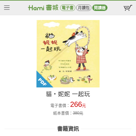
電子書
月讀包
閱讀器
貓‧妮妮 一起玩
266
電子書價：
元
紙本書價：
380
元
書籍資訊