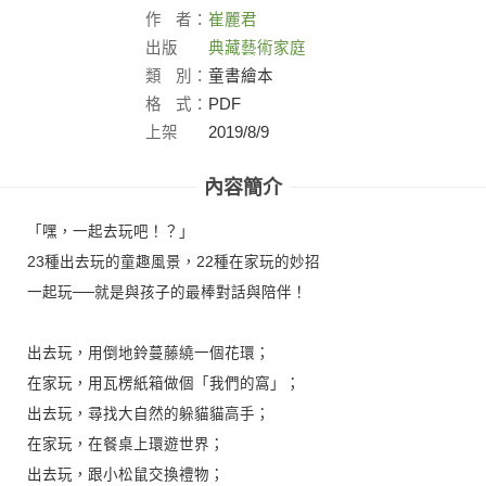
作
者：
崔麗君
出版
典藏藝術家庭
社：
類
別：
童書繪本
格
式：
PDF
上架
2019/8/9
日：
內容簡介
「嘿，一起去玩吧！？」
23種出去玩的童趣風景，22種在家玩的妙招
一起玩──就是與孩子的最棒對話與陪伴！
出去玩，用倒地鈴蔓藤繞一個花環；
在家玩，用瓦楞紙箱做個「我們的窩」；
出去玩，尋找大自然的躲貓貓高手；
在家玩，在餐桌上環遊世界；
出去玩，跟小松鼠交換禮物；