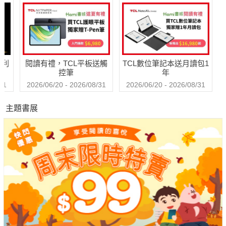
童書創作者崔麗君的第一本圖文書，畫風充滿童趣與奇想，既是
最輕鬆有趣的生活塗鴉，也是好用的親子共遊祕笈！23種「出去
玩」風景、22種「在家玩」妙招和「隨時隨地都想好好玩」的心
哈利
閱讀有禮，TCL平板送觸
TCL數位筆記本送月讀包1
情，都是「一起玩」的爽朗邀請。
控筆
年
在貓和小女孩妮妮的盡情暢「玩」中，激活就地取材的靈感，持
31
2026/06/20 - 2026/08/31
2026/06/20 - 2026/08/31
續發現這世界的種種趣味奧妙。不妨為孩子預約一個充滿玩心、
主題書展
行動力的「美好的一年」！