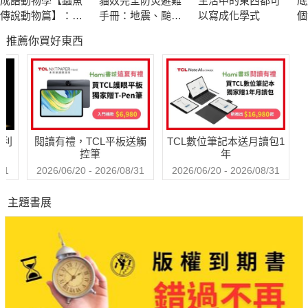
成語動物學【蟲魚
貓奴完全防災避難
生活中的東西都可
底
變和設計靈感來源，她同時細說如何根據衣著辨識穿衣者的階
傳說動物篇】：閱
手冊：地震、颱
以寫成化學式
個
級、年齡和社會地位，以及出席場合。
讀成語背後的故事
風、洪水來襲時，
推薦你買好東西
跟你的貓咪一起活
《古典洋裝全圖解》為讀者提供洋裝演進知識，是每位學服裝設
下去！
計的學生、歷史文化研究者和任何對時尚歷史感興趣的人的必讀
書。
※ 本書特色
哈利
閱讀有禮，TCL平板送觸
TCL數位筆記本送月讀包1
這是一本難得的古典洋裝圖鑑，作者依照不同的年代，從古典繪
控筆
年
畫及博物館的收藏中，找來許多具代表性的美麗洋裝，分析其歷
31
2026/06/20 - 2026/08/31
2026/06/20 - 2026/08/31
史背景、服裝材質、功能、特殊名詞等等。這本賞心悅目又增加
主題書展
歷史知識的圖鑑，相信喜歡歷史劇的影迷、對時尚有興趣的讀者
都會喜歡。
※ 名人推薦
英國詩人William Blake說，一粒砂看世界。一件洋裝能看到的，
不只是服裝，而是每個時代經濟、文化甚至權力變化的縮影。本