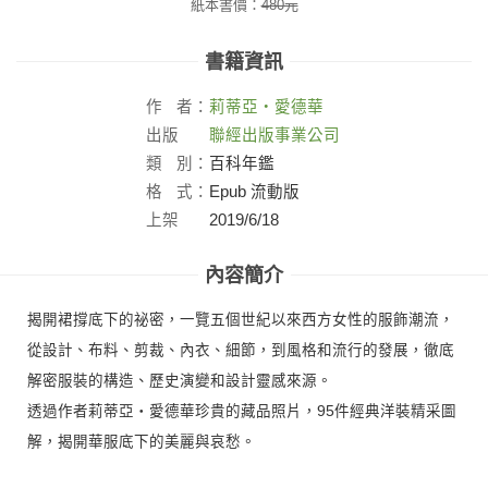
紙本書價：
480
元
書籍資訊
作
者：
莉蒂亞‧愛德華
出版
聯經出版事業公司
社：
類
別：
百科年鑑
格
式：
Epub 流動版
上架
2019/6/18
日：
內容簡介
揭開裙撐底下的祕密，一覽五個世紀以來西方女性的服飾潮流，
從設計、布料、剪裁、內衣、細節，到風格和流行的發展，徹底
解密服裝的構造、歷史演變和設計靈感來源。
透過作者莉蒂亞‧愛德華珍貴的藏品照片，95件經典洋裝精采圖
解，揭開華服底下的美麗與哀愁。