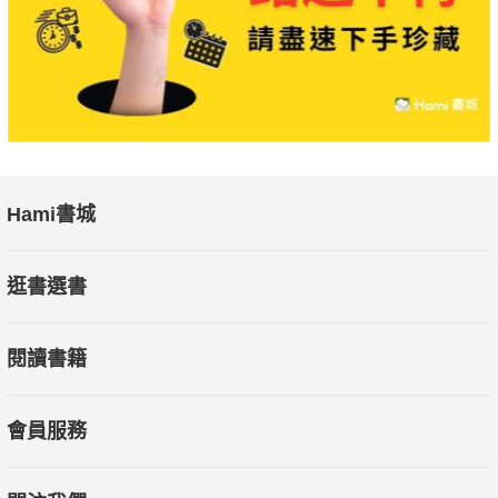
書藉由介紹洋裝的「演化」，告訴我們每個時期背後的故事全
貌，看了真是欲罷不能！」
──Mr.布雷蕭（時尚觀察家）
很清楚的向讀者呈現洋裝演進知識，是每位服裝設計學生的必讀
參考書。
──許鳯玉（實踐大學服裝設計學系（所）副教授兼系所主任）
Hami書城
本書圖像精美、資料充足，以專業的分析與描述循著洋裝演化歷
逛書選書
史一路走來。對於任何有意將洋裝這種衣物在時尚文化內加以定
年與脈絡化的讀者來說，本書都是甚佳的導引讀物。
閱讀書籍
──凱莉‧布萊克曼（Cally Blackman，英國倫敦藝術大學，中央
聖馬丁藝術與設計學院）
會員服務
這是一本吸引人且易懂的讀物，提供關於1550到1970年之間時
尚歷史的新觀點……──英格麗‧米達（Ingrid Mida，加拿大多