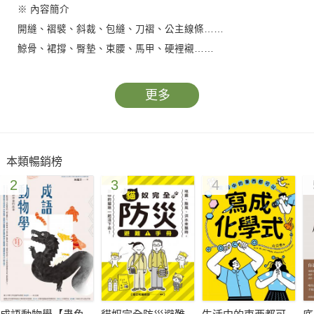
※ 內容簡介
開縫、褶襞、斜裁、包縫、刀褶、公主線條……
鯨骨、裙撐、臀墊、束腰、馬甲、硬裡襯……
花緞、塔夫綢、斜紋布、莫塞林毛薄紗、尚蒂利蕾絲……
羊腿袖、霍布裙、昂格瓊、藕節袖、車輪式皺褶領……
更多
從1550年到1970年的420年間，西方女裝時尚爭奇鬥豔，推出各
式各式樣精緻奪目的絕美華服。服裝的演變反映出社會文化的更
本類暢銷榜
迭、審美觀念的改變，以及整個時代歷史大環境的推進。但更私
2
3
4
密也更隱微的，每一件洋裝都代表了一個女子的夢想、盼望、自
信與追求。
莉蒂亞‧愛德華在《古典洋裝全圖解：鯨骨、臀墊、寶塔袖，深
度解密的絕美華服史》這本書裡，按序將420年的服裝演變完整
陳列，利用古代服裝的彩圖加強說明，並描繪其重要特徵，同時
突顯隨著時間推移的變化和差異，從設計、布料、剪裁、內衣、
細節，到風格和流行的發展，讓讀者了解到服裝的構造、歷史演