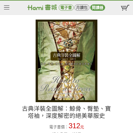
電子書
月讀包
閱讀器
古典洋裝全圖解：鯨骨、臀墊、寶
塔袖，深度解密的絕美華服史
312
電子書價：
元