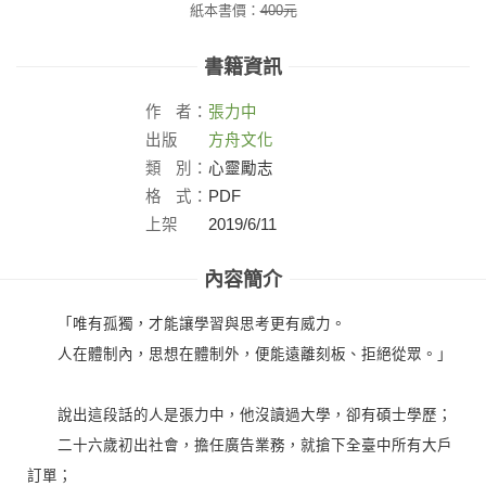
紙本書價：
400
元
書籍資訊
作
者：
張力中
出版
方舟文化
社：
類
別：
心靈勵志
格
式：
PDF
上架
2019/6/11
日：
內容簡介
「唯有孤獨，才能讓學習與思考更有威力。
人在體制內，思想在體制外，便能遠離刻板、拒絕從眾。」
說出這段話的人是張力中，他沒讀過大學，卻有碩士學歷；
二十六歲初出社會，擔任廣告業務，就搶下全臺中所有大戶
訂單；