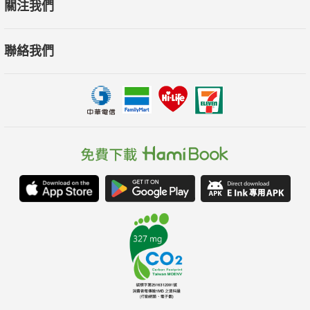
關注我們
‧插大補習班電梯開錯門，張力中毅然報考碩士班。屢次遭
譏：
聯絡我們
「你一個專科生，跟人家讀什麼研究所？」結果還真的考取
了。
‧碩班畢業後，他從廣告文案做起，最後實驗性地挑戰業務
工作。
面對陌生拜訪時的各種拒絕，他讓自己赤手空拳、單打獨
鬥。
結果全臺中的大戶訂單都被他搶下。
‧自認一身本領、前景看好，結果又回到原點，不，是低
谷：
三十歲的他首嘗失業之苦，靠著接寫文案、歌詞、教作文維
生，
這一接案倒也闖出名聲，奠定了後來轉職的基礎。
▍孤獨力初級修煉：