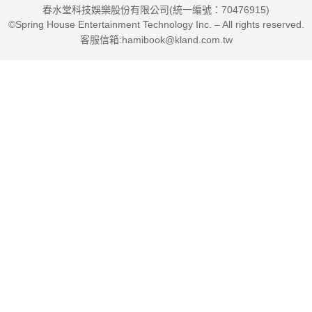
春水堂科技娛樂股份有限公司(統一編號：70476915)
1.隻身奮起時，你得停止安全感的過度攝取，培養本位感的
©Spring House Entertainment Technology Inc. – All rights reserved.
孤獨。
客服信箱:hamibook@kland.com.tw
2.記住，萬事皆有可能；唯有孤獨，才是恆常的本質與驅
力。
3.越孤獨，你的其他感官就會越發敏銳，試著感受一下。
◎孤獨是為了清醒地，親眼見證這怪誕的職場
——學會一個人的孤獨，才能看懂世界的熱鬧
‧首度進入餐飲集團出任品牌經理，卻得服侍超有創意的科
學家老闆：
「那你就一早搭飛機去香港，晚上帶隻燒鵝回來吧。」
‧更別提集團內部的試菜大會，那是場說與不說都是錯的政
治角力。
張力中在其中揣摩語境，體驗最另類的餐桌禮儀，
同時也練就了他人生中味蕾最輝煌的時期。