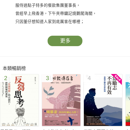
服侍過點子特多的餐飲集團董事長，
曾經早上飛香港，下午夾帶鏞記燒鵝闖海關，
只因董仔想知道人家到底厲害在哪裡；
三十四歲時擔任承億文旅集團品牌長，打造臺灣文創旅店第
一品牌；
更多
事業攀上顛峰之際，突然又被北京挖角，翻篇勇闖新的境
地。
本類暢銷榜
張力中的職場經歷雖然特殊，但絕對稱不上傳奇。
2
3
4
說到底，他也和你我一樣，家裡沒有富爸爸，只能赤手空拳
地拚搏。
真要說他有什麼不同，大抵是他懂得如何將孤獨力發揮得淋
漓盡致。
即使遭遇再多荒謬與怪誕，他仍一本初心，穩健地往前邁
進，
最終，一切都在孤獨裡成全。