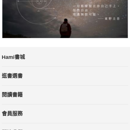
的路，
那麼，歡迎你與張力中一起鍛鍊孤獨力。
這本書，集結了張力中出社會以來，幾回職場轉換的見聞
錄。
書中那些跌跤、顛簸、吃癟的過程，他都親身替各位嘗試過
了。
Hami書城
除了一刀未剪的赤裸告白，更收錄他一路打磨出的工作心法
——
逛書選書
「孤獨力修煉三步驟」，從初級到高極，絕無藏私大公開。
將他的經驗，內化成自己的觀點，終能成為心目中最想成為
閱讀書籍
的那個你。
◎隻身奮起的職場，是一個超大型實驗場
會員服務
——唯有孤獨，才能讓學習與思考更有威力