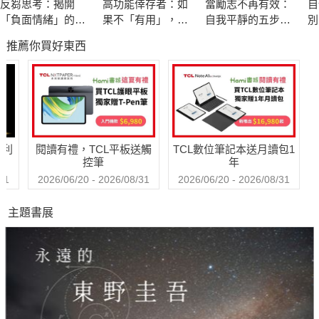
反芻思考：揭開
高功能倖存者：如
當勵志不再有效：
自
「負面情緒」的真
果不「有用」，我
自我平靜的五步修
別
是的，孤獨力。在獨行路上踽踽前進，越孤獨，越有力量。
面目，重拾面對困
還值得被愛嗎？
煉
推薦你買好東西
境的勇氣
偷偷告訴你，這項能力，其實每個人都有。
何謂孤獨力？這不是教你離群索居，或是不與人往。而是
——
在思想超脫常模之際，開始學習享受孤獨。
哈利
閱讀有禮，TCL平板送觸
TCL數位筆記本送月讀包1
利用原生的孤獨感，替你指路；用孤獨澄澈的心，擁抱喧囂
控筆
年
多變的職場。
31
2026/06/20 - 2026/08/31
2026/06/20 - 2026/08/31
如此一來，很多事情來到面前，你會忽然看得很清楚，無所
主題書展
遁形。
鍛鍊孤獨力，能令你忠於自己、傾聽自己、了解自己。
它不會讓人變得非黑即白，反而在面對灰色地帶時更加從
容。
如果你想在生活與職場中，擁有更多自主與餘裕、走出自己