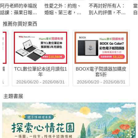
生活樣態。從對人及對土地與社會的感恩為出發點，《點燈》持
阿丹老師的幸福說
性愛之外：約炮、
不再討好所有人：
當
續以良善、正向的信念，讓每個人在黑暗中，仍能感受到社會的
話課：蘋果日報專
婚姻、第三者，打
別人的評價，不該
自
溫暖與希望。
題報導，學生瘋狂
破傳統思考的禁忌
限制你的人生
煉
推薦你買好東西
搶修的大學最夯
相談
課，教你不當句點
這次，《點燈》製作人張光斗，用他的一片赤誠，刻劃警消
王，「說」出幸福
人員與生命搏鬥的光輝與征途。他質樸溫暖、筆下有情，除了向
人生！
警消人員表達敬重與感謝之外，更將他對親友的思念、面對人生
無常的幽思寄情於35篇小品裡，舉重若輕，感人肺腑。
送觸
TCL數位筆記本送月讀包1
BOOX電子閱讀器加購皮
年
套5折
用溫柔的守候消融悲傷，給你一個最寬厚的擁抱
31
2026/06/20 - 2026/08/31
2026/06/20 - 2026/08/31
在和煦的燈火中，帶你品嘗人情冷暖與生命況味
主題書展
名人推薦
▍妙熙法師、高金素梅、齊豫、夏台鳳、葉樹姍 暖心推薦