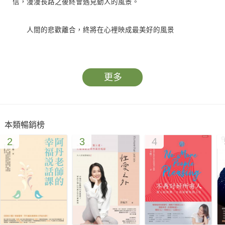
信，漫漫長路之後終會遇見動人的風景。
人間的悲歡離合，終將在心裡映成最美好的風景
人與人之間的回憶甘美而動人，如同生命在我們身上留下的
每一道年輪。
更多
這些人事今非，透過他溫柔真摯的筆，活躍在你我眼前，成
為我們記憶中難以忘懷的人生風景。記得曾經與自己相遇的人、
本類暢銷榜
記得那些如煙的往事，是因為這一切造就了此刻的我們。即使今
2
3
4
宵難聚首，仍可以期待他日再相逢。
寫給每個認真生活的你
從1994年開播至今，《點燈》節目已經走過25個年頭，是臺
灣最長壽的談話報導型節目。25年來《點燈》紀錄了市井小民的