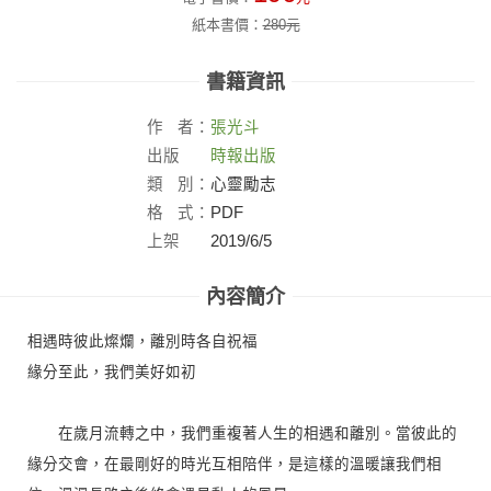
紙本書價：
280
元
書籍資訊
作
者：
張光斗
出版
時報出版
社：
類
別：
心靈勵志
格
式：
PDF
上架
2019/6/5
日：
內容簡介
相遇時彼此燦爛，離別時各自祝福
緣分至此，我們美好如初
在歲月流轉之中，我們重複著人生的相遇和離別。當彼此的
緣分交會，在最剛好的時光互相陪伴，是這樣的溫暖讓我們相