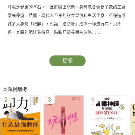
肝臟是健康的基石，一旦肝臟出問題，身體就會像斷了電的工廠
徹底停擺。然而，現代人不良的飲食習慣和生活作息，不僅造成
許多人身體「肥胖」，也讓「脂肪肝」成為一種流行病。只不
過，身體的肥胖看得見，脂肪肝卻長期被忽略……
■脂肪肝，就是肝臟的肥胖症
顧名思義，脂肪肝就是肝臟「被浸泡在脂肪中」，只要肝臟中的
更多
三酸甘油脂含量超過肝總重的5％以上，即為脂肪肝。
跟現代人的肥胖來源一樣，生活忙碌壓力、錯誤飲食，都讓脂肪
肝越來越盛行。例如：長期處於高壓的人，體內會釋放壓力荷爾
本類暢銷榜
蒙，讓身體誤以為處在危險之中，不斷製造脂肪囤積在腹部以保
2
3
4
護身體；此外，高糖、高脂和精緻碳水化合物的錯誤飲食，造成
胰島素阻抗，使醣類代謝異常，進而被轉化為三酸甘油酯堆積在
肝臟；再加上缺乏運動，更會讓上述這些脂肪無處消耗，最終引
發脂肪肝的危機。