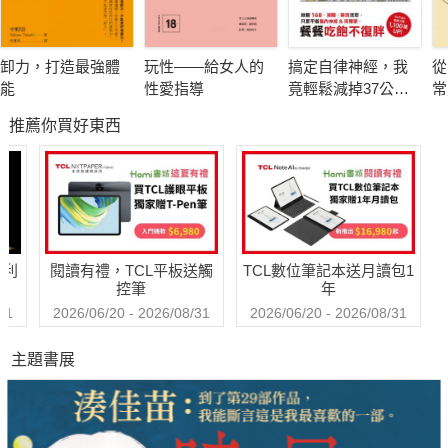
■ 脂肪肝，是所有肝病的初期徵兆
脂肪肝不像肥胖這麼單純，只是肚子大大、不美觀而已，長時間
卸力，打造最強體
玩性――給女人的
搞定自律神經，我
從
浸泡在脂肪中的肝臟，會讓肝臟不斷受到氧化壓力和發炎傷害，
能
性愛指導
竟輕鬆減掉37公
常
致使正常細胞死亡。
斤！推翻168、減
養
推薦你買好東西
醣、斷食迷思，只
因此，想像一下這個可怕的連鎖反應：若放任脂肪肝不處理，首
要平衡腦內神經&荷
先會引發的危機是肝炎，而長時間的發炎會使肝臟布滿疤痕組
爾蒙，餐餐吃飽不
織，進一步導致肝纖維化、肝硬化，甚至肝癌。
復胖
然而，脂肪肝也不是一輛走向死亡的失速列車，反倒是救命的警
鈴，因為只要在脂肪肝還沒有惡化成肝炎之前，就被妥善消除，
哈利
閱讀有禮，TCL平板送觸
TCL數位筆記本送月讀包1
90％的脂肪肝患者都能重拾健康的肝臟。
控筆
年
31
2026/06/20 - 2026/08/31
2026/06/20 - 2026/08/31
■ 治療脂肪肝沒有特效藥，就像減肥沒有減肥藥一樣
主題書展
目前尚無任何有效治療脂肪肝的藥物，就算有所謂的消脂藥，也
只能控制了一時，無法控制一輩子。因為若不能截斷脂肪的製造
源頭
，脂肪就會像源源不絕的活水，一直灌入體內，不斷囤積。