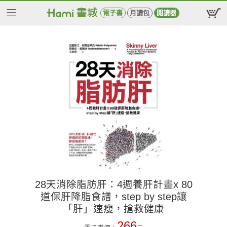
電子書
月讀包
閱讀器
28天消除脂肪肝：4週養肝計畫x 80
道保肝降脂食譜，step by step讓
「肝」速瘦，搶救健康
266