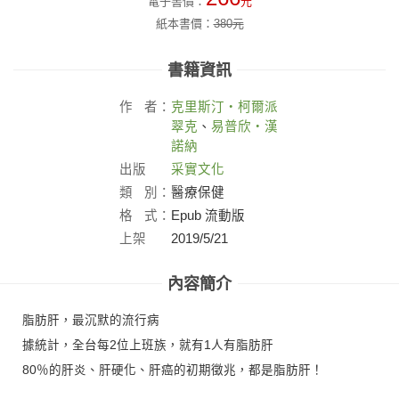
電子書價：
元
紙本書價：
380
元
書籍資訊
作
者：
克里斯汀‧柯爾派
翠克
、
易普欣‧漢
諾納
出版
采實文化
社：
類
別：
醫療保健
格
式：
Epub 流動版
上架
2019/5/21
日：
內容簡介
脂肪肝，最沉默的流行病
據統計，全台每2位上班族，就有1人有脂肪肝
80％的肝炎、肝硬化、肝癌的初期徵兆，都是脂肪肝！