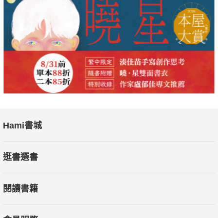
其實想得簡單一點，消除脂肪肝就是「幫肝臟瘦身」，這個道理
就像全身減肥一樣，只是減肥的位置不同而已。但就像快速減重
容易復胖一樣，使用過度激烈的手段，例如快速減重、過度低熱
量飲食等，反而會加劇脂肪肝的病情。為此，循序漸進的改善飲
食和養成運動習慣，才是讓肝臟永不受到脂肪侵害的唯一方法。
■只要28天！ 4大計畫X 80道降脂食譜，幫肝臟瘦身
本書作者考慮執行效率度，
從一般人的「運動」、「飲食」、「睡眠」、「壓力管理」等四
Hami書城
大方向，提供關鍵的調整建議，讓讀者易於在生活中執行
※書中
逛書選書
詳細條列「養肝」的飲食原則，並收錄80道食譜
，方便讀者執行。
閱讀書籍