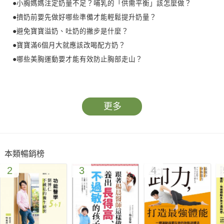
●小胸媽媽注定奶量不足？哺乳的「供需平衡」該怎麼做？
●擠奶前要先做好哪些準備才能輕鬆提升奶量？
●避免寶寶溢奶、吐奶的撇步是什麼？
●寶寶滿6個月大就應該改喝配方奶？
●哪些美胸運動要才能有效防止胸部走山？
哺乳，是成為媽媽後的第一個任務，除了滿足寶寶的需求外，也
能夠讓媽媽與寶寶之間建立獨特的親密感。但如果哺乳不順利，
更多
不但可能造成乳房瘀青、疼痛，甚至乳腺發炎，同時也會在新手
媽媽的心中留下陰影，加深對哺乳的焦慮與恐懼。
擁有物理治療師身分的知名哺乳諮詢專家陳思庭，在本書中便運
本類暢銷榜
用物理治療的專業技巧，搭配超過4萬名媽媽的豐富臨床經驗，
2
3
4
貼心地提供所有準媽媽和新手媽媽們全方位的哺乳訣竅，從孕期
的哺乳準備開始，到追奶一定要搞懂的4大問題，乃至哺乳期常
見的困擾和新手媽媽常犯的錯誤，以及產後瘦身、預防媽媽手和
胸部變形的各種實用運動，幫助妳一次解開所有疑惑，只要按部