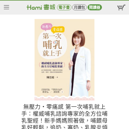
電子書
月讀包
閱讀器
無壓力‧零痛感 第一次哺乳就上
手：權威哺乳諮詢專家的全方位哺
乳聖經！新手媽媽照著做，哺餵母
乳好輕鬆，追奶、塞奶、乳腺炎煩