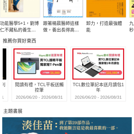
就班照著做，就能夠充分享受親自哺乳的樂趣！
功能醫學5+1，劉博
跟著楊晨醫師這樣
卸力，打造最強體
九
仁不藏私的養生祕
做，養出長得高、
能
秒
密
不過敏的孩子
物
推薦你買好東西
驚
術
因
不
哈利
閱讀有禮，TCL平板送觸
TCL數位筆記本送月讀包1
控筆
年
31
2026/06/20 - 2026/08/31
2026/06/20 - 2026/08/31
主題書展