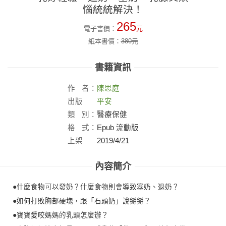
惱統統解決！
265
電子書價：
元
紙本書價：
380
元
書籍資訊
作
者：
陳思庭
出版
平安
社：
類
別：
醫療保健
格
式：
Epub 流動版
上架
2019/4/21
日：
內容簡介
●什麼食物可以發奶？什麼食物則會導致塞奶、退奶？
●如何打敗胸部硬塊，跟「石頭奶」說掰掰？
●寶寶愛咬媽媽的乳頭怎麼辦？