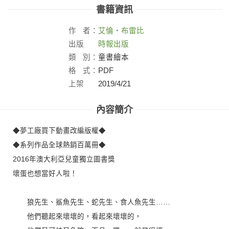
書籍資訊
作
者：
艾倫‧布雷比
出版
時報出版
社：
類
別：
童書繪本
格
式：
PDF
上架
2019/4/21
日：
內容簡介
◆夢工廠買下動畫改編版權◆
◆系列作品全球熱銷百萬冊◆
2016年澳大利亞兒童獨立圖書獎
壞蛋也想當好人啦！
狼先生、鯊魚先生、蛇先生、食人魚先生……
他們聽起來壞壞的，看起來壞壞的，