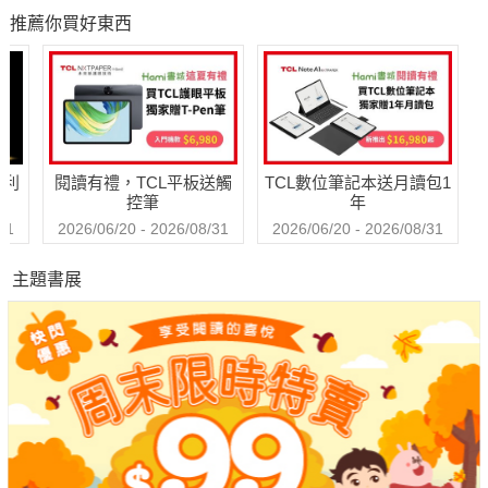
我就是……
解金魚腦、腦腐陷
推薦你買好東西
阱、演算法操控的
壞蛋！
祕密
＊無注音
本書特色
哈利
閱讀有禮，TCL平板送觸
TCL數位筆記本送月讀包1
控筆
年
★ 7歲以上適讀
31
2026/06/20 - 2026/08/31
2026/06/20 - 2026/08/31
▲一讀就停不下來~
主題書展
▲讓孩子愛上閱讀的快樂捷徑
▲詞彙簡單易懂，劇情曲折離奇，笑死人不償命。
▲看完一本……還有下一本！
★風靡澳洲童書界
☆可愛又迷人的反派角色！☆
★風靡澳洲童書界
☆可愛又迷人的反派角色！☆