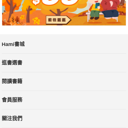
☆被大家深深誤解的壞蛋們，能成功扭轉大家的看法嗎?
☆壞蛋們真的可以當個好人嗎?
艾倫布雷比最受歡迎的作品，引領孩子一起進入這個意想不
到的有趣故事！
好評推薦
Hami書城
------★讀者5顆星好評★------
逛書選書
☆我一時興起買了這本書，希望我8歲的孩子喜歡。我很高
閱讀書籍
興我做到了， 他喜歡這本書！每當我從他的房間裡聽到笑聲時，
果然，他正在讀這本書。
裡頭的詞彙很容易閱讀，他喜歡這些「壞蛋」試圖做好人。
會員服務
我肯定會購買更多集。
沒錯，這不是優秀的文學作品，但他喜歡閱讀，對我來說這
關注我們
是最重要的。