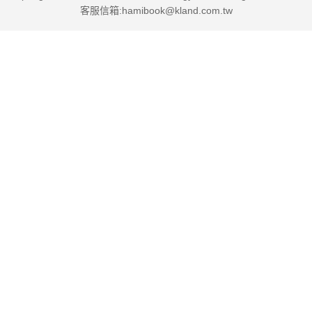
客服信箱:hamibook@kland.com.tw
☆你能想像鯊魚，瘋狂的蛇，狼和食人魚能拯救生命嗎？這
就是這本書所發生的事情。這四個食肉動物決定改變他們的形
象。他們不希望大家認為他們是壞人……簡單的搞笑插圖配上容
易閱讀的文字，這本書將讓所有喜歡漫畫書和充滿想像力的5~7
歲孩子歇斯底里的笑。他們會要求看更多的書。
☆我的兒子一直不願意看這種系列的書，所以我很高興我找
到了這本。我們都喜歡它，當他讀完這本書時，他要求要看下一
本書。我立即買了第2集和第3集。當然，當他看完了這兩本，他
就要看下一本。我告訴他我預訂了第4集，但我們不會立刻收
到。他很沮喪，但在我們等待的時候又決定再讀三讀。我超級推
薦！