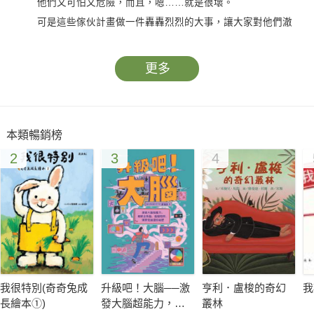
他們又可怕又危險，而且，嗯……就是很壞。
可是這些傢伙計畫做一件轟轟烈烈的大事，讓大家對他們澈
底改觀！
狼先生覺得大家對他們實在「誤會很深」，於是找來其他人
更多
組織成聯盟，開始存好心、做好事，首先，他們決定要解救動物
收容所裡的兩百隻狗……
繫上安全帶，準備迎接你這輩子讀過最好笑、最調皮，也最
本類暢銷榜
酷的書！
2
3
4
嘿，那邊的！
對，就是你。
你現在正在想「噢……，是一隻又大又壞又恐怖的狼！我才
不想跟他講話哩！他是個怪物。」是嗎？！
大家對我們的誤會太深啦，我們並不像你們想得那麼壞！大
野狼吃奶奶什麼的，這個嘛，讓我來告訴你吧，兄弟──就算我有
又大又尖的牙齒還有跟剃刀一樣鋒利的爪子……
我很特別(奇奇兔成
升級吧！大腦──激
亨利．盧梭的奇幻
我
偶爾會裝扮成老太太，也不表示……
長繪本①)
發大腦超能力，破
叢林