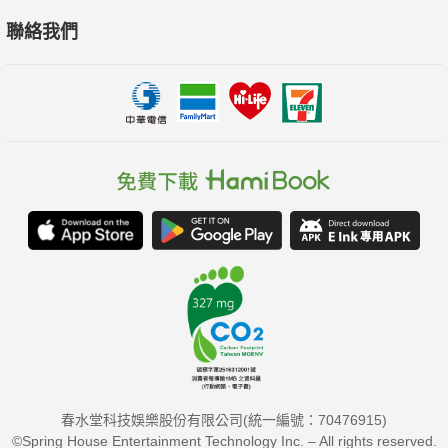
聯絡我們
☆我7歲的兒子喜歡這個系列。非常適合那些已經超越“Step
Into Reading”書籍但還沒有為完整的章節書做好準備的讀者。這
本書大約有9章，但仍然能相當輕鬆和快速的閱讀。
☆不情願的8歲讀者給了本書2個豎起大拇指！
我8歲（不喜歡讀書！）的孩子在2天內吞完這本書，並要求
看系列的第二本！
對我的孩子來說，這是一個很高的要求！
☆從我的二年級學生那裡得到的反饋：這本書很有趣。這是
關於被稱為「壞蛋」的人，但他們試圖成為好人。有鯊魚先生，
沃爾夫先生，食人魚和蛇先生，他們通常是壞壞的動物，但在這
本書中他們試圖成為好人。這本書如此有趣的原因在於他們在任
務中做了有趣的事情，比如試圖拯救一隻貓卡在樹上的貓。狼先
生是老大，他想到了所有任務。鯊魚先生通常是偽裝，因為他穿
春水堂科技娛樂股份有限公司(統一編號：70476915)
上了有趣的服裝。如果你喜歡有趣的東西，就應該讀這本書。
©Spring House Entertainment Technology Inc. – All rights reserved.