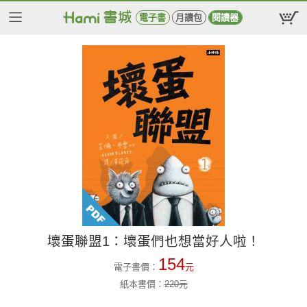
電子書
月讀包
閱讀器
壞蛋聯盟1：壞蛋們也想當好人啦！
154
電子書價：
元
紙本書價：
220
元