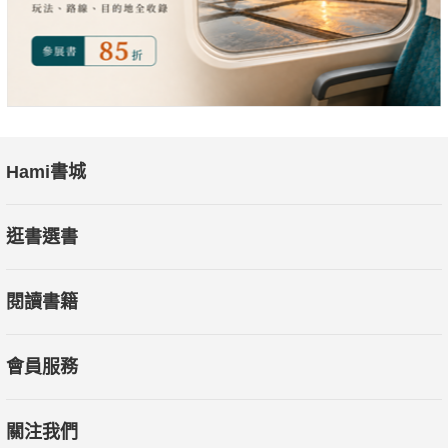
杯的驚人數字時；臺灣是何時開始擁有自己的咖啡樹，以及啜飲
到自己收成的咖啡豆？臺灣產的咖啡何時參展過博覽會？從臺灣
頭到臺灣尾，從西岸到東岸，曾經風華的咖啡樹，會是由德記洋
行的商人像候鳥一樣、帶來咖啡種子落地臺灣的嗎？抑或是後來
的日本人，讓臺灣土地收成的咖啡香飄向海外？
Hami書城
十九世紀，臺灣大稻埕收購茶葉的李春生，是第一個嗅到「黑
金」（咖啡）氣味的商人，他的咖啡豆購自擺接堡冷水坑（今土
逛書選書
城區清水）游氏兄弟的咖啡園，這可能是臺灣最早種植咖啡樹的
歷史記載。
閱讀書籍
清朝末年，咖啡豆渡海來臺、落地生根於山巔水湄之後，於日治
時期，臺灣咖啡樹栽植的普及率幾達顛峰。一九一一年至一九一
會員服務
七年間，日本殖產技師田代安定有詳實的關於臺灣咖啡樹種植記
錄，為臺灣的咖啡樹種植打開歷史新頁。一九三八年，臺灣咖啡
關注我們
栽培面積與收成已臻高峰，北起臺北州，南至高雄州，甚至花東