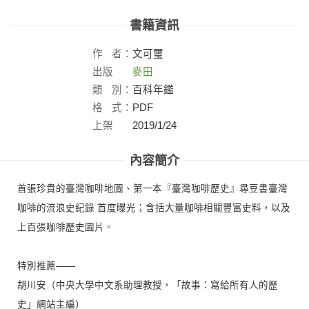
書籍資訊
作
者：
文可璽
出版
麥田
社：
類
別：
百科年鑑
格
式：
PDF
上架
2019/1/24
日：
內容簡介
首張珍貴的臺灣咖啡地圖、第一本『臺灣咖啡歷史』尋豆書臺灣
咖啡的流浪史紀錄 首度曝光；含括大量咖啡相關豐富史料，以及
上百張咖啡歷史圖片。
特別推薦——
胡川安（中央大學中文系助理教授，「故事：寫給所有人的歷
史」網站主編）