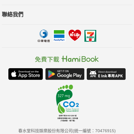
都有咖啡栽培，是臺灣咖啡豆全盛與風華的年代。
聯絡我們
二戰結束，臺灣咖啡的盛世漸衰。戰後山林管理所接管後，咖啡
園變成林木地，或更改成其他作物的種植。直到二○○三年，雲林
古坑舉辦首次臺灣咖啡節，成功營造咖啡原鄉的風華，從此拉開
東山、阿里山、舞鶴台地等處的臺灣咖啡大放異彩的新序幕。臺
灣咖啡的歷史，在作者筆下，有條不紊的畫出首張珍貴的臺灣咖
啡地圖，譜寫出臺灣本土至今最嚴謹與豐饒的咖啡史詩。
本書追尋臺灣咖啡的蹤跡旅程，作者從零散的史料中抽絲剝繭，
並多次實地訪查咖啡最初產地的遺址與試驗場；將臺灣咖啡從引
進、種植到發展實況，一一拆解，猶如一堂引人入勝的在地咖啡
歷史推理課。從來，我們都只倚賴進口的咖啡豆，閱讀過《臺灣
咖啡誌》，這本書將引領我們在時代夾縫間、在翻山越嶺後，找
到臺灣最初的那株咖啡樹，也深刻了解臺灣咖啡不只存在史料
春水堂科技娛樂股份有限公司(統一編號：70476915)
中，原來它一直生長在這塊沃腴的土地上。