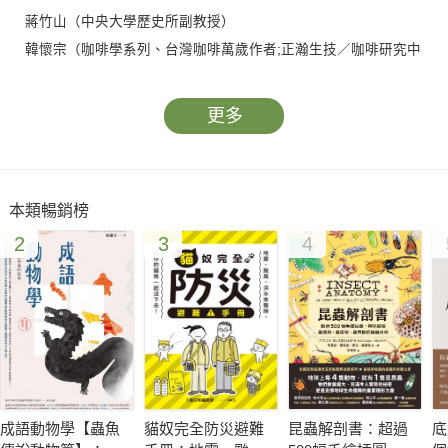
蔣竹山（中央大學歷史所副教授）
韓懷宗（咖啡學系列、台灣咖啡萬歲作者;正瀚生技／咖啡研究中
心顧問）
（依姓氏筆劃排序）
更多
《臺灣咖啡誌》除了考證嚴謹及內容扎實之外，作者還找到各種
珍貴咖啡種植的山林地圖及歷史老照片，而隨頁下頭的附註更是
本類暢銷榜
詳盡，幾乎可達專業史學的水準。是第一本描寫日治時期臺灣咖
2
3
4
啡種植產業發展史的佳作。
——蔣竹山
本書的作者文可璽是臺灣咖啡歷史的偵探，《臺灣咖啡誌》蒐集
了堅實的歷史資料，並且透過系統性的整理，讓一切的謎團都在
證據的照亮下解開。除此之外，最為難得的是作者踏察過不少咖
啡的植栽地，加入了空間與地理的向度，提供更為立體的歷史。
成語動物學【蟲魚
貓奴完全防災避難
昆蟲解剖書：超過
底
——胡川安