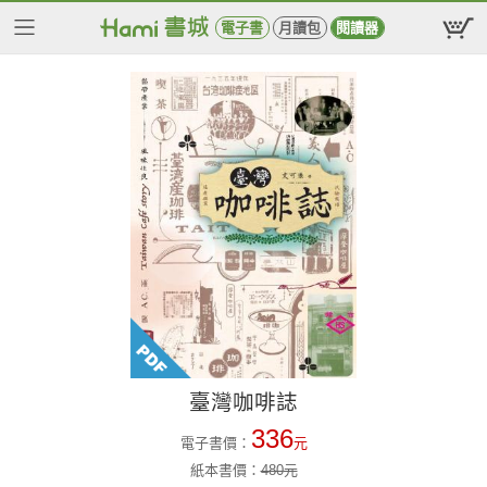
電子書
月讀包
閱讀器
臺灣咖啡誌
336
電子書價：
元
紙本書價：
480
元