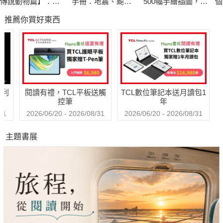
傳說動物篇】：閱
手冊：地震、颱
500幅手繪插圖，帶
個
讀成語背後的故事
風、洪水來襲時，
你探索最漂亮、最
推薦你買好東西
跟你的貓咪一起活
奇怪、最有趣的蟲
「如鬼那樣黑，如戀愛那麼甘，如地獄那般熱的——珈琲」
下去！
蟲世界
在歐洲，巴哈的《咖啡清唱劇》女主角因咖啡成癮而無法自拔，
咖啡勝過香吻、甜酒。在日本，早年的文宣形容咖啡，如鬼黑、
如戀愛甘、如地獄熱。在臺灣，大稻埕豪商李春生，堪稱「玩咖
哈利
閱讀有禮，TCL平板送觸
TCL數位筆記本送月讀包1
啡」第一人。
控筆
年
31
2026/06/20 - 2026/08/31
2026/06/20 - 2026/08/31
一八九七年，盛進商行進口日本咖啡糖，它的廣告詞寫著：「正
主題書展
真便利珈琲糖……」；一九○一年，縱貫線鐵道改道經西門，西
門市場內的商人關口龍太郎賣起咖啡豆；一九一二年，臺北第一
家咖啡屋「公園獅」在臺北俱樂部旁開張；
……
當星巴克、85°C等連鎖咖啡店，如雨後春筍般盤據臺灣大街小巷
之際；當全球有三分之二人口飲用咖啡、每天消費量高達十四億