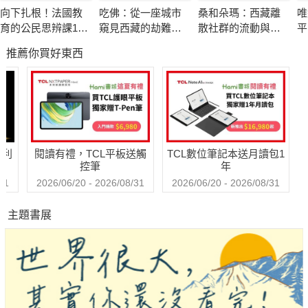
臣臣、父父、子子」的問題，放到現代社會來看，解釋可以更多
向下扎根！法國教
吃佛：從一座城市
桑和朵瑪：西藏離
唯
元；「禮樂」的追求其實是「不以考試為目標」的學問與氣直追
育的公民思辨課1－
窺見西藏的劫難與
散社群的流動與社
平
求；真正「好學」的人，才不是只喜歡埋首書本、考試一百分的
「什麼是種族歧
求生
會韌性
屬
推薦你買好東西
視？在日常生活中
人呢！常常被孔子碎碎念的子路，其實和老師之間有互相「開玩
又如何被複
笑關係」，師徒間的相處不像古來聖賢解釋的那樣肅穆，而是打
製？」：追根究柢
諢插科、幽默風趣。
各種沒來由的成見
與誤解
孫中興老師提醒我們，要聽孔子的話，但要聽得靈活有彈性、兼
哈利
閱讀有禮，TCL平板送觸
TCL數位筆記本送月讀包1
顧現世人生與情感完滿，無論如何都要時時充滿正能量，千萬別
控筆
年
當食古不化的老頑固啊！
31
2026/06/20 - 2026/08/31
2026/06/20 - 2026/08/31
主題書展