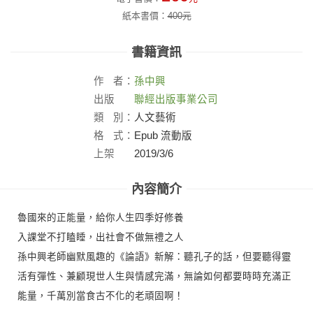
紙本書價：
400
元
書籍資訊
作
者：
孫中興
出版
聯經出版事業公司
社：
類
別：
人文藝術
格
式：
Epub 流動版
上架
2019/3/6
日：
內容簡介
魯國來的正能量，給你人生四季好修養
入課堂不打瞌睡，出社會不做無禮之人
孫中興老師幽默風趣的《論語》新解：聽孔子的話，但要聽得靈
活有彈性、兼顧現世人生與情感完滿，無論如何都要時時充滿正
能量，千萬別當食古不化的老頑固啊！