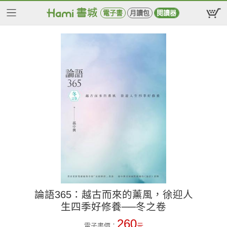
電子書
月讀包
閱讀器
論語365：越古而來的薰風，徐迎人
生四季好修養──冬之卷
260
電子書價：
元