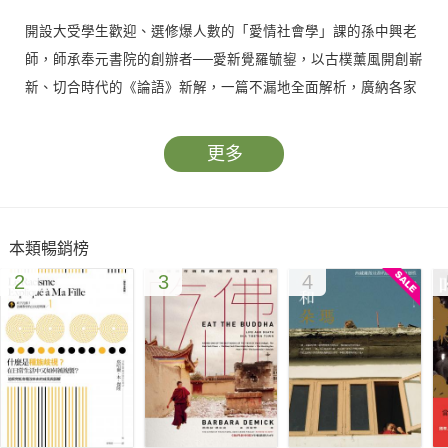
開設大受學生歡迎、選修爆人數的「愛情社會學」課的孫中興老
師，師承奉元書院的創辦者──愛新覺羅毓鋆，以古樸薰風開創嶄
新、切合時代的《論語》新解，一篇不漏地全面解析，廣納各家
注疏精華、統整百家之言，並以幽默、輕鬆的方式，侃侃而談孔
子與其學生的有趣相處模式，集嚴肅解經、人情體會與社會觀
更多
察，亦莊亦諧、風格平易近人，希望能帶給青年學子讀《論語》
不一樣的風氣。
本類暢銷榜
古有云：「半部《論語》治天下。」現今的天已非魯國的天，天
2
3
4
下也已擅變餘千百次，治天下的《論語》，也到了需要全面新解
析的時候。
《論語365：越古而來的薰風，徐迎人生四季好修養》系列共分
春、夏、秋、冬四冊，以季節為主題，孫老師以每日一論語的形
式，持續500餘日無間斷閱讀、解析、抒發胸臆，將春秋時期的
智慧轉化為切合現代人情世故、社會發展的新穎言說。「君君、