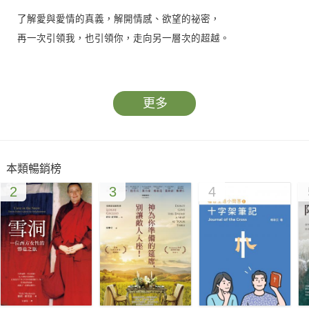
了解愛與愛情的真義，解開情感、欲望的祕密，
再一次引領我，也引領你，走向另一層次的超越。
「你們多半都有情感的問題，但是對情感的誤解，已經讓你們的
人生失去了更多的精采。」——老神
更多
沒有愛，一切都不會發生。人生是來找愛的，而愛從來不在你自
己之外的別處。因此，如何在愛情中讓愛昇華，是很重要的課
本類暢銷榜
題。
2
3
4
愛情只是愛的表徵，起源於感官；而愛的本質是超越一切眼界和
語言所能描述的美好，往往要透過表象感官，我們才能逐步認出
愛的本質，進而活出那份本質。
在愛情中，有著巨大的生命智慧等待你的發掘和探索，本書就是
要幫助我們釐清許多關於愛的迷思。