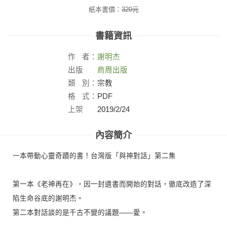
紙本書價：
320
元
書籍資訊
作
者：
謝明杰
出版
商周出版
社：
類
別：
宗教
格
式：
PDF
上架
2019/2/24
日：
內容簡介
一本帶動心靈奇蹟的書！台灣版「與神對話」第二集
第一本《老神再在》，因一封遺書而開始的對話，徹底改造了深
陷生命谷底的謝明杰。
第二本對話談的是千古不變的議題——愛。