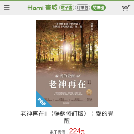
電子書
月讀包
閱讀器
老神再在II（暢銷修訂版）：愛的覺
醒
224
電子書價：
元