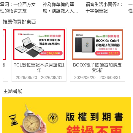
雪洞：一位西方女
神為你準備的筵
福音生活小問答2：
一
性的悟道之旅
席，別讓敵人入
十字架筆記
懂
【真情推薦】
座！
推薦你買好東西
閱讀《老神再在》，讓人領會到明杰的纖細與睿智，我相信，藉
著這種高度「覺知」與「有意識」的自我對話，明杰將逐一釐清
自己在生命中所遭受的種種疑慮與困惑，進而獲得靈魂的療癒與
救贖，將生命提升到更高的層次。
送觸
TCL數位筆記本送月讀包1
BOOX電子閱讀器加購皮
——中華新時代協會心靈輔導師 張鴻玉
年
套5折
31
2026/06/20 - 2026/08/31
2026/06/20 - 2026/08/31
我整整用了一星期的時間，完全沉浸在書中那直指人心的對話！
主題書展
更令我驚奇的是，我也在短短的七天中經歷了一場重要的內心改
變。這本書具有神奇的力量，它可以讓人在閱讀的過程展開內在
心靈的對話與省思。
——法國高等研究實踐學院宗教學博士 許麗玲
透過對男女之愛的探索，「老神」帶我們遊走於各種人際關係