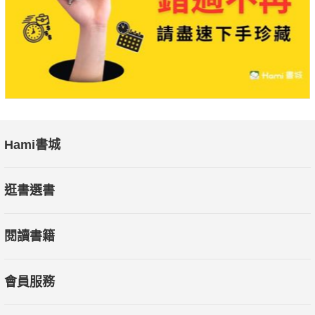
間，像熟練的心理治療師為人療傷。我們因而明白，越在傷痛的
關係背後，越埋藏著打開心靈寶藏的鑰匙。
——美國密西根大學心理諮商學博士 顏嘉琪
真是快人快語、過癮的通靈訊息，如此坦誠直接地將我們社會生
活的盲點和愛與生命覺醒的重要靈性觀念切入點出！
——光中心主持人 周介偉
Hami書城
逛書選書
閱讀書籍
會員服務