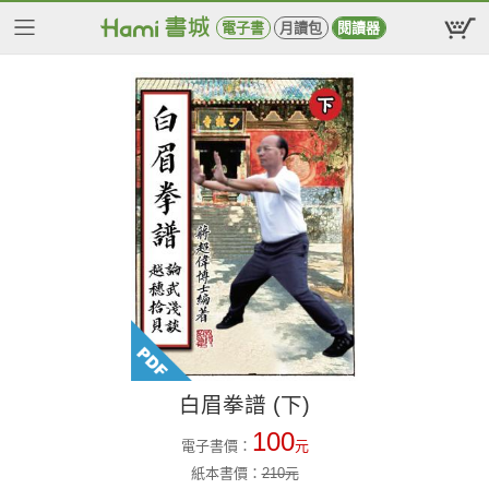
電子書
月讀包
閱讀器
白眉拳譜 (下)
100
電子書價：
元
紙本書價：
210
元