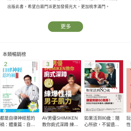
出版此書，希望白眉門派更加發揚光大，更加桃李滿門。
更多
本類暢銷榜
2
3
4
都是自律神經惹的
AV男優SHIMIKEN
如果活到80歲：隨
玩
禍：體重篇：自律
教你廁式深蹲 練爆
心所欲，不留遺
性
神經專家郭育祥的
性福男子肌力
憾！日本精神科權