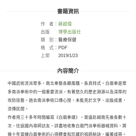
書籍資訊
作
者：
蔣超偉
出版
博學出版社
社：
類
別：
醫療保健
格
式：
PDF
上架
2019/1/23
日：
內容簡介
中國武術流派眾多，南北拳藝各顯風騷，各具特式。白眉拳是眾
多南派拳術中的一個重要流派，有著悠久的歷史淵源以及深厚的
攻防技藝。過去南派拳術口傳心授，未能見於文字、出版成書，
流傳民間。
作者用三十多年時間編寫《白眉拳譜》，曾遠赴越南先後各數十
次，往返國內尋師訪友，詳盡地收集白眉門派拳術器械資料，將
幾十年習練白眉拳術的心得體會和珍藏的祖師秘訣，編著成冊。