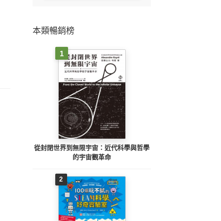
本類暢銷榜
1
從封閉世界到無限宇宙：近代科學與哲學
的宇宙觀革命
2