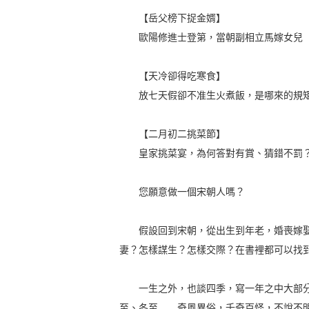
【岳父榜下捉金婿】
歐陽修進士登第，當朝副相立馬嫁女兒
【天冷卻得吃寒食】
放七天假卻不准生火煮飯，是哪來的規
【二月初二挑菜節】
皇家挑菜宴，為何答對有賞、猜錯不罰
您願意做一個宋朝人嗎？
假設回到宋朝，從出生到年老，婚喪嫁娶
妻？怎樣謀生？怎樣交際？在書裡都可以找
一生之外，也談四季，寫一年之中大部分
至、冬至……奇風異俗，千奇百怪，不說不