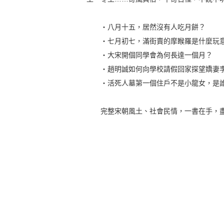
‧八月十五，居然沒有人吃月餅？
‧七月初七，滿街賣的摩睺羅是什麼玩
‧大宋開個同學會為何長達一個月？
‧趙明誠如何向學校請假回家探望嬌妻
‧活死人墓第一個住戶不是小龍女，是
完整宋朝風土、社會民情，一書在手，