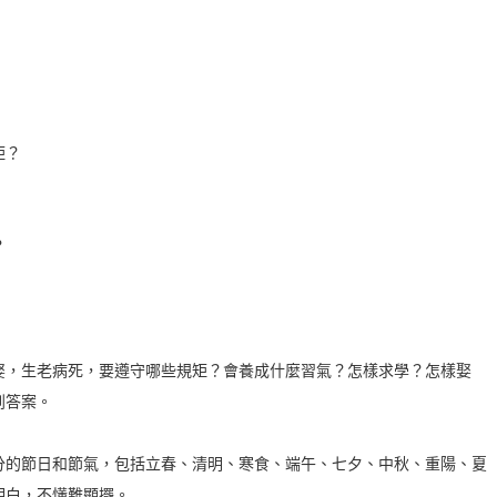
矩？
？
，生老病死，要遵守哪些規矩？會養成什麼習氣？怎樣求學？怎樣娶
到答案。
的節日和節氣，包括立春、清明、寒食、端午、七夕、中秋、重陽、夏
明白，不懂難顯擺。