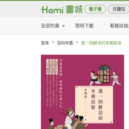
電子書
月讀包
全部的書
限時下載
看雜誌抽
>
>
首頁
百科年鑑
逛一回鮮活的宋朝民俗