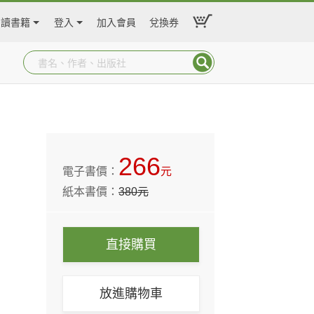
閱讀書籍
登入
加入會員
兌換券
266
電子書價：
元
紙本書價：
380
元
直接購買
放進購物車