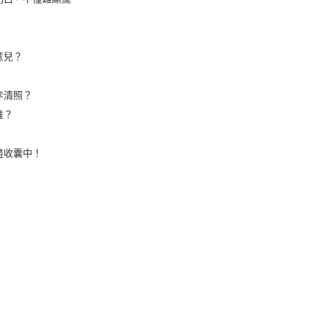
意兒？
李清照？
誰？
盡收囊中！