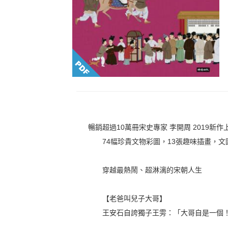
暢銷超過10萬冊宋史專家 李開周 2019新作
74幅珍貴文物彩圖，13張趣味插畫，文
穿越最熱鬧、超淋漓的宋朝人生
【老爸叫兒子大哥】
王安石自誇獨子王雱：「大哥自是一個