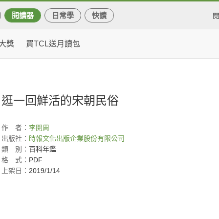
閱讀器
日常學
快讀
大獎
買TCL送月讀包
逛一回鮮活的宋朝民俗
作
者：
李開周
出版社：
時報文化出版企業股份有限公司
類
別：
百科年鑑
格
式：
PDF
上架日：
2019/1/14