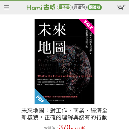
電子書
月讀包
閱讀器
未來地圖：對工作、商業、經濟全
新樣貌，正確的理解與該有的行動
370
促銷價：
元
/ 88折