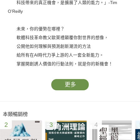
科技帶來的真正機會，是擴展了人類的能力。」-Tim
O’Reilly
未來，你的優勢在哪裡？
軟體科技革命教父歐萊禮顛覆你對世界的想像，
公開他如何理解與預測創新潮流的方法
給所有在AI時代力爭上游的人一套全新能力。
掌握開創誘人價值的行動法則，就是你的新機會！
《連線》《金融時報》《衛報》《企業》熱烈報導︰
「五年後聰明人在談的事，歐萊禮現在就能預料到。」
更多
領先者與普通人的真正差異，在於對科技世界的理解不同。
不要戰勝了對手，卻輸給了時代！
本類暢銷榜
AI、雲端平台、區塊鏈等科技趨勢正席捲全球，所有我們認
2
3
4
知的世界樣貌都在改變。新科技正在顛覆舊市場，有時你什麼都
沒錯，就輸在見解與能力不夠新。