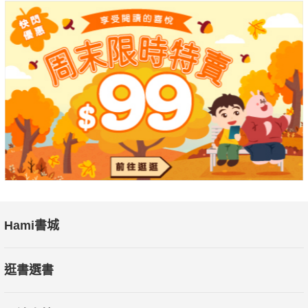
▎新商業力3大亮點 一次掌握
‧協同合作比競爭對立更能做到新時代的生意。
‧勝出關鍵不只比誰的技術更先進，更要比誰最快找出全新
的技術應用。
‧商業模式利眾比利己更具優勢，Lyft打造對司機與乘客更
友善的服務，迎頭趕上Uber；亞馬遜要營造用戶、員工、業主共
榮的商業生態才能在市場稱霸；微軟從專有軟體走向開放互利而
浴火重生。
▎新經濟力3大轉型 不可不知
‧隨需經濟崛起有利民生，除了專屬司機、專人照護、私人
Hami書城
家教……，想想看有錢人擁有什麼，然後力用現代科技讓一般人
也能輕鬆擁有，你也可以搶隨需商機。
逛書選書
‧公司從股東至上轉向看重對整體經濟的影響力，新衡量指