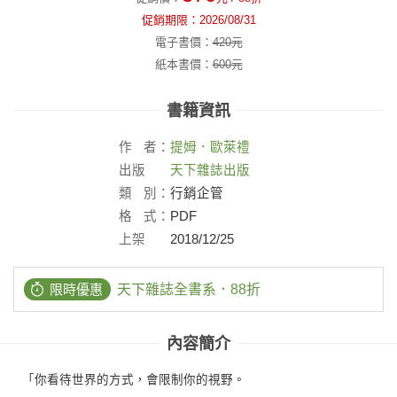
促銷期限：
2026/08/31
電子書價：
420
元
紙本書價：
600
元
書籍資訊
作
者：
提姆．歐萊禮
出版
天下雜誌出版
社：
類
別：
行銷企管
格
式：
PDF
上架
2018/12/25
日：
限時優惠
天下雜誌全書系．88折
內容簡介
「你看待世界的方式，會限制你的視野。