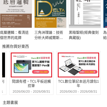
數度引領網路發展趨勢，催生開放原始碼、Web2.0之父、
時代推進者歐萊禮第一本給大眾的重磅力作，親授一套思考未來
的工具，教你把眼光從主流技術轉移到處於邊緣的創新者、探索
已身處未來的人如何想別人所不敢想的，以及最重要的保持開放
底層邏輯：看清這
三角洲理論：技術
黑暗聖經(經典復刻
為
心態，幫助你看到以下趨勢，建立開創價值的全新能力，在AI時
個世界的底牌
分析大師威爾斯．
典藏版)
給
代成功。
威爾德的顛峰之作
心
推薦你買好東西
▎新工作力3大改變 完全解讀
‧從被科技取代到與科技協作，具備一流數位素養是未來人
才的條件。
‧從學以致用到用以致學，高學力比高學歷更能持續擴展你
哈利
閱讀有禮，TCL平板送觸
TCL數位筆記本送月讀包1
的技能。
控筆
年
‧從滿足大眾到關懷小眾，從打造一個市場到解決一個人的
31
2026/06/20 - 2026/08/31
2026/06/20 - 2026/08/31
問題做起，非典型創業讓工作重新變酷；我們還有許多重要的事
主題書展
要做，不怕沒工作。