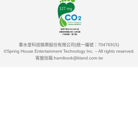
何英圻｜91APP 董事長
唐鳳｜行政院政務委員
葉榮廷｜全家便利商店董事長
陳昇瑋｜玉山金控科技長、台灣人工智慧學校執行長
葛如鈞｜北科大互動設計系助理教授
春水堂科技娛樂股份有限公司(統一編號：70476915)
謝錫堃｜國研院國家高速網路與計算中心主任
©Spring House Entertainment Technology Inc. – All rights reserved.
鄭國威｜泛科學總編輯
客服信箱:hamibook@kland.com.tw
施密特Eric Schmidt｜前Google執行董事長
艾薩克森Walter Isaacson｜《賈伯斯傳》作者
霍夫曼Reid Hoffman｜LinkedIn共同創辦人
韋瑞安Hal Varian｜Google首席經濟學家
布林優夫森Erik Brynjolfsson ｜MIT數位商業中心主任
曼宜伽Dr. James Manyika｜麥肯錫全球研究院總監
好評推薦