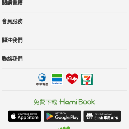
閱讀書籍
標正引導Google等知名企業致力於創造價值，而不是從中獲利。
‧回歸以人為本，機器生產的東西會愈來愈便宜，人還有很
會員服務
大的空間創造價值，對政府、企業和個人而言，慷慨與創意都是
最強的繁榮策略。
關注我們
這一本書給你的東西，比讀完10本書還多。
聯絡我們
用全新的眼光看待現在，思考科技重塑生活的核心本質，
聰明擁抱改變，才能掌握跨越舊界限的新模式。
名人推薦
全球重要意見領袖一致推薦
王伯達｜財經自媒體《王伯達觀點》
李開復｜創新工場董事長、
李明達｜立達軟體科技創辦人