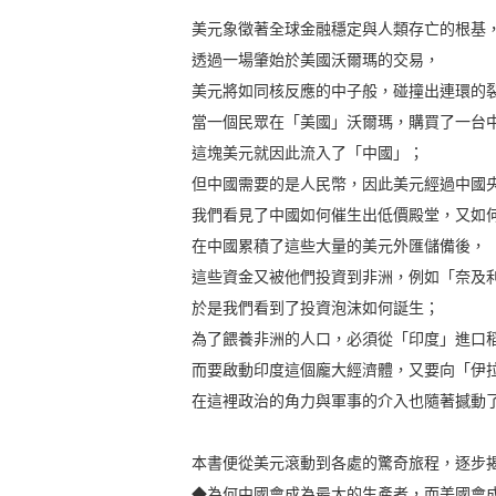
美元象徵著全球金融穩定與人類存亡的根基
透過一場肇始於美國沃爾瑪的交易，
美元將如同核反應的中子般，碰撞出連環的
當一個民眾在「美國」沃爾瑪，購買了一台
這塊美元就因此流入了「中國」；
但中國需要的是人民幣，因此美元經過中國
我們看見了中國如何催生出低價殿堂，又如
在中國累積了這些大量的美元外匯儲備後，
這些資金又被他們投資到非洲，例如「奈及
於是我們看到了投資泡沫如何誕生；
為了餵養非洲的人口，必須從「印度」進口
而要啟動印度這個龐大經濟體，又要向「伊
在這裡政治的角力與軍事的介入也隨著撼動
本書便從美元滾動到各處的驚奇旅程，逐步
◆為何中國會成為最大的生產者，而美國會