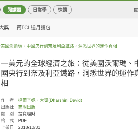
閱讀器
日常學
快讀
大獎
買TCL送月讀包
從美國沃爾瑪、中國央行到奈及利亞鐵路，洞悉世界的運作真相
一美元的全球經濟之旅：從美國沃爾瑪、
國央行到奈及利亞鐵路，洞悉世界的運作
相
作
者：
達爾辛妮．大衛(Dharshini David)
出版社：
商周出版
類
別：
投資理財
格
式：
PDF
上架日：
2018/10/31