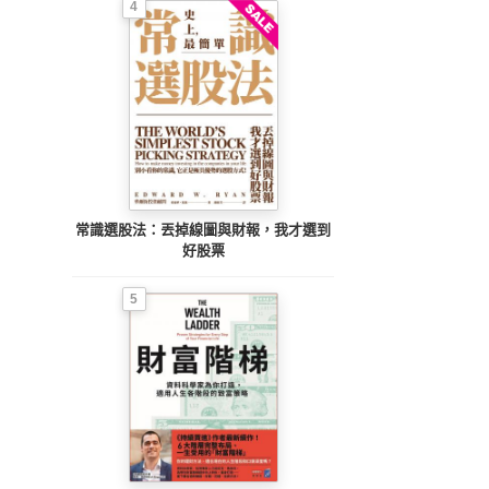
4
常識選股法：丟掉線圖與財報，我才選到
好股票
5