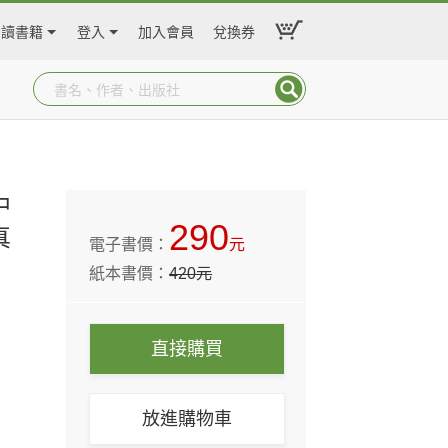
閱讀書籍
登入
加入會員
兌換券
中
290
真
電子書價：
元
紙本書價：
420
元
直接購買
放進購物車