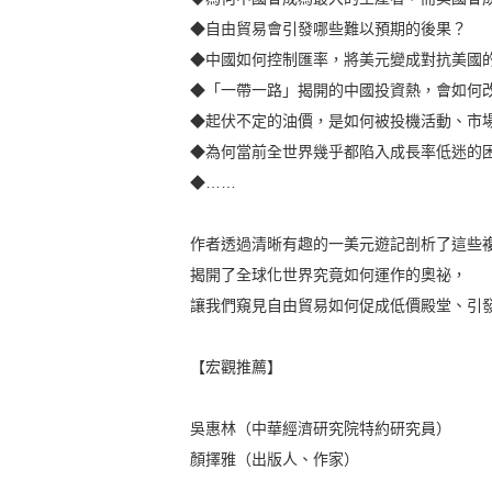
◆自由貿易會引發哪些難以預期的後果？
◆中國如何控制匯率，將美元變成對抗美國
◆「一帶一路」揭開的中國投資熱，會如何
◆起伏不定的油價，是如何被投機活動、市
◆為何當前全世界幾乎都陷入成長率低迷的
◆……
作者透過清晰有趣的一美元遊記剖析了這些
揭開了全球化世界究竟如何運作的奧祕，
讓我們窺見自由貿易如何促成低價殿堂、引
【宏觀推薦】
吳惠林（中華經濟研究院特約研究員）
顏擇雅（出版人、作家）