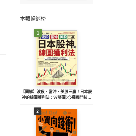
本類暢銷榜
1
【圖解】波段、當沖、美股三贏！日本股
神的線圖獲利法：97張圖╳5種獨門技法
╳3大判讀關鍵，讓你一出手就有8成勝
率，高效累積千萬資產！
2