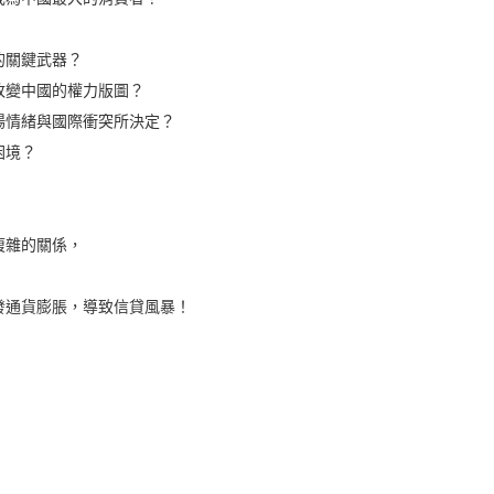
的關鍵武器？
改變中國的權力版圖？
場情緒與國際衝突所決定？
困境？
複雜的關係，
發通貨膨脹，導致信貸風暴！