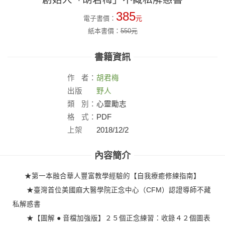
385
電子書價：
元
紙本書價：
550
元
書籍資訊
作
者：
胡君梅
出版
野人
社：
類
別：
心靈勵志
格
式：
PDF
上架
2018/12/2
日：
內容簡介
★第一本融合華人豐富教學經驗的【自我療癒修練指南】
★臺灣首位美國麻大醫學院正念中心（CFM）認證導師不藏
私解惑書
★【圖解 ● 音檔加強版】２５個正念練習：收錄４２個圖表