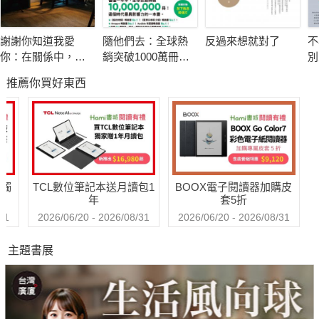
如果以上有一個「是」，你的身與心可能已嚴重失聯，生活
可能也有點兒失序了。
謝謝你知道我愛
隨他們去：全球熱
反過來想就對了
不
本書的正念減壓訓練，正是一套教你練習「好好照顧自己」
你：在關係中，面
銷突破1000萬冊現
別
的操作手冊，在簡單的「刻意練習」中，重新整合自己的身、
對愛，接受愛，學
象級巨作！改變千
限
推薦你買好東西
習愛，放下愛
萬人命運的心理技
心、靈。
巧【附放下執念明
信片圖】
▌自學全書宛如導師一對一教學，事半功倍 ▌
作者深知「八週正念減壓訓練」會遇到的各種問題：
大到「這真的有效嗎？」「我沒有時間練習怎麼辦？」，
送觸
TCL數位筆記本送月讀包1
BOOX電子閱讀器加購皮
小到「練習呼吸覺察卻好像變得不會呼吸了？！」「我感覺
年
套5折
腳痠痠的，這樣是對的嗎？」「飲食靜觀可以說話嗎？」「練習
31
2026/06/20 - 2026/08/31
2026/06/20 - 2026/08/31
身體掃描時，睡著了怎麼辦？」……
主題書展
書裡無不一一解惑。跟著書慢慢前進，在自然而然中練習正
念、也在時時將正念融入日常生活中，不壓抑情緒、不閃躲壓
力，也不假裝沒事，在承接與轉化中，發現活著的從容與自在。