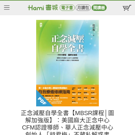
電子書
月讀包
閱讀器
正念減壓自學全書【MBSR課程│圖
解加強版】：美國麻大正念中心
CFM認證導師、華人正念減壓中心
創始人「胡君梅」不藏私解惑書