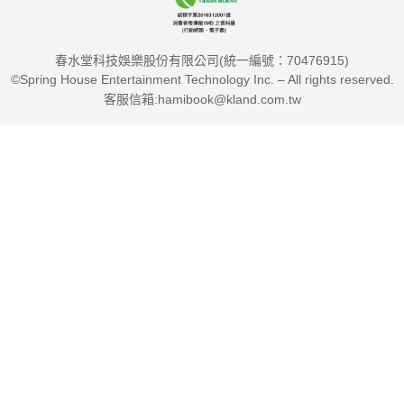
吳玉璇（四零四科技 副董事長）
馬淑華（華人首位美國麻大正念中心 認證老師）
春水堂科技娛樂股份有限公司(統一編號：70476915)
張世傑（台北市團體實驗教育 正念覺察學苑主任）
©Spring House Entertainment Technology Inc. – All rights reserved.
郭榮芳（會計師）
客服信箱:hamibook@kland.com.tw
陳俊佑（天主教失智老人基金會 社工主任）
曾立明（MOXA心源教育基金會 顧問）
游懿群（台灣癌症基金會癌友關懷教育中心 主任）
葉北辰（基隆長庚情人湖院區癌症中心 諮商心理師）