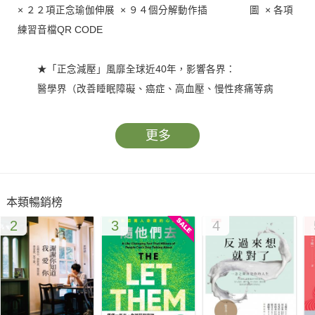
× ２２項正念瑜伽伸展 × ９４個分解動作插 圖 × 各項
練習音檔QR CODE
★「正念減壓」風靡全球近40年，影響各界：
醫學界（改善睡眠障礙、癌症、高血壓、慢性疼痛等病
症）、
心理學界（改善憂鬱、焦慮、強迫等症狀）、
更多
教育界（提升專注力與友善校園）、
企業界（Google、Apple、Facebook等２５％美國大企業內
訓必備）……
本類暢銷榜
2
3
4
你經常自責，不輕易放過自己？
你經常焦躁不安卻又努力裝作沒事嗎？
你常抱怨周遭一切卻又無力改變嗎？
睡眠品質不好嗎？自律神經失調嗎？