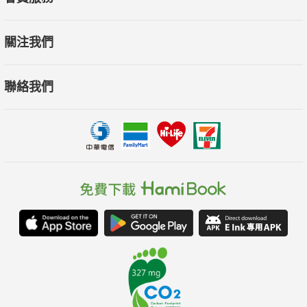
富生活。
◆分辨無謂的加油添醋【聲音覺察練習】：只聽這一刻的聲
關注我們
音，不受過去聲音控制、綁架，才能創造出寧靜開闊的心靈空
間。
聯絡我們
◆讓自己從不知不覺到有知有覺的【愉悅事件紀錄練習】：
辨別透支身心存款的不良情緒毒素，有覺察地記錄愉悅事件，累
積心情存款。快樂不是靠別人賦予，而是需要刻意培育的能力。
……（精彩內容請見本書）
齊聲推薦
王輔天神父
王正旭（癌症希望基金會 董事長）
王淑軍（輔英科技大學 健康事業管理系副教授）
方瑋聯（北京蓋亞之樹 正念中心創辦人）
何素珍（高雄四維文教院 心靈課程講師）