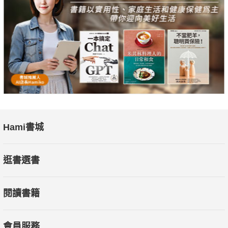
▌圖解 ● 音檔加強版，從概念到實作練習，一看就懂，邊聽
邊練習 ▌
◆９４個分解動作插圖，按步驟引導說明，輕鬆練習２２項
「正念瑜伽伸展」。
◆４２個圖表釐清正念概念與態度，精準掌握正念精神並活
用在日常生活中。
◆隨文附全書各項練習音檔QR CODE，從45分鐘正式練習
版本，到10分鐘、3分鐘非正式練習版本都有，隨時隨地都能進
行正念練習。
Hami書城
▌２５個正念練習，改寫自己的人生劇本 ▌
逛書選書
◆提高快樂與健康指數【正念瑜伽練習】：身心失聯，讓我
們總是忽視身體的警訊。學會聆聽身體的訊息，把照顧自己的權
閱讀書籍
利，還給自己。
◆提升生活質感【初心的練習】：讓「這個我看過啦」了無
新意的生活，轉變成「好像不確定喔」好奇開放、處處新鮮的豐
會員服務