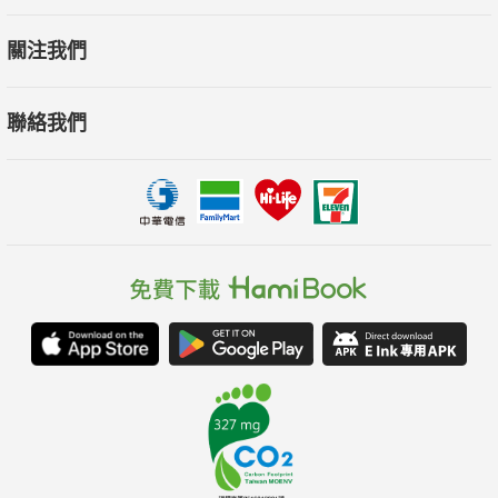
加柔軟而無為，掌握人我的界線和情緒能量流動的要領，培養良
關注我們
好的情緒互動關係。
聯絡我們
推薦人
李怡如（正念減壓MBSR老師）
林星洆（心靈吧台網站創辦人）
林靜如（律師娘）
張德芬（身心靈作家）
許皓宜（諮商心理學博士）
陳威廷（「情緒密碼」訓練師＆療癒師）
陳盈君（左西人文空間創辦人）
魏瑋志（澤爸）親職教育講師
蘇絢慧（諮商心理師/心理叢書作家）