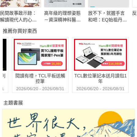
受傷的孩子永遠在，但你可以選擇不再重覆相同的情節。
民間故事啟示錄：
高年級的理想姿態
放不下，就握手言
反
解讀現代人的心理
－資深精神科醫師
和吧：EQ始祖丹尼
◎你是這樣的人嗎?──高情緒勒索一群
課題
也嚮往的老後人生
爾．高曼與措尼仁
推薦你買好東西
波切的冥想智慧
情緒勒索是宰制行動中一種有利的形式，周遭親朋好友會用
一些直接或間接的手段勒索我們，如果不照他們的要求去做，我
們就有苦頭吃了，所有勒索的中心就是基本威脅恐嚇。
□極需要別人的認同
□害怕別人生氣
哈利
閱讀有禮，TCL平板送觸
TCL數位筆記本送月讀包1
□希望無論在什麼情況下，都能維持表面的平靜
控筆
年
□容易為別人的生活，負一些不必要的責任
31
2026/06/20 - 2026/08/31
2026/06/20 - 2026/08/31
□極端缺乏自信，或經常懷疑自己的能力
主題書展
◎家的情緒勒索主要訴求與族群
面對家庭的情緒勒索，人們往往無能為力，因為這是自己的
至親，所以不知道如何處理，所以會不斷地被親人的情緒所綁
架。這本書不只是告訴讀者什麼是情緒勒索、情緒勒索對自己的