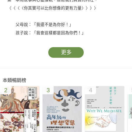
〈〈〈〈你其實可以比你想像的更有力量〉〉〉〉
父母說：「我還不是為你好！」
孩子說：「我會這樣都是因為你們！」
身陷情緒勒索的風暴中，你是否總是沒有自信，缺乏安全
感，容易有罪惡感，渴望愛與認同的同時，卻在不自覺中形成了
更多
世代輪迴？
每個人、每個家庭的故事看起來各自不同，其實內在的運作
本類暢銷榜
都具有可預測性，所有情緒上的勒索和被勒索的「結」與
2
3
4
「解」，都在「原生家庭關係」─也就是與家人的人我界線。
作者透過「心」的練習，強化自我的能量，學習不帶任何偏
見的看待情緒勒索。在關係中做出有意識的選擇，走出自己的生
命之路，不再為愛白白受苦。