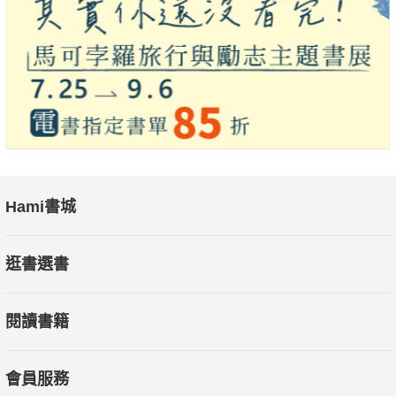
身心靈的影響，更重要的是如何應對情緒勒索，如何在這個情緒
風暴中安然脫身，而且可以讓雙方都可以理解到，什麼是真正的
愛！
◆一分鐘情緒勒索測驗，發現你有多容易被勒索──認清自己
心之所向，同時拒絕情緒的牽
◎核心的解快之道─堅定的心
最重要的是「你」，只有擁有一個「堅定的心」，你才可能
Hami書城
會面對所有突發的問題
◆ 培養敏銳的「情緒探照燈」，創造平衡互動──
逛書選書
透過故事模擬人生，幫助你在短短的三分鐘內，學習以對等
的高度與對方展開健康的對話。
閱讀書籍
◆ 以腦心原理建構情緒的「心錨定位」──
不再輕易被外界動搖，落入負面情境中。即使一時暴雨驟
風，也會很快的風平浪靜。
會員服務
◆ 透過「心的練習」，鍛鍊自己的心智──讓自我心靈會更