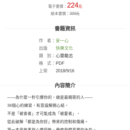
224
電子書價：
元
紙本書價：
320
元
書籍資訊
作
者：
安一心
出版
快樂文化
社：
類
別：
心靈勵志
格
式：
PDF
上架
2018/9/16
日：
內容簡介
——為什麼一秒引爆你的，總是最親密的人——
36個心的練習，有意識解開心結，
不是「被害者」才可能成為「被愛者」，
從此破解「都是為你好」帶來的控制和傷痛。
第一本用故事與心靈接軌，療癒我們真實的內在。