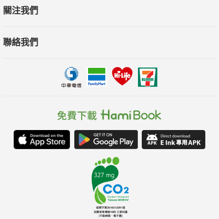
關注我們
系列特色
1.參考教育部公布的小學生常用字頻表，全系列讀本用字遣詞以
聯絡我們
7-9歲孩子應熟悉的兩千五百字為主。
2.從五千字一本的短篇開始，延伸至兩萬字的讀本，依照字數、
主題與情節複雜度作為分級的基本指標，分為「初階」與「進
階」，可讓小讀者依照自己的興趣與能力，選擇適合的讀本，享
受「自己讀完一本書」的成就感。
3.故事類型多元，「初階」讀本以貼近孩子的童話、生活故事和
民間傳說為主，並且開發科普讀本，將自然知識融入文學；「進
階」讀本則發展出寓言、奇幻故事、散文與動物故事等更多文
類。
4.邀請兒童文學界優秀作繪者共同創作，結合童書的文學性和進