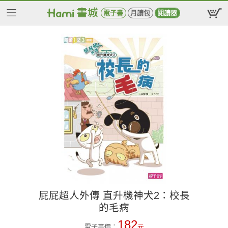
電子書
月讀包
閱讀器
屁屁超人外傳 直升機神犬2：校長
的毛病
182
電子書價：
元