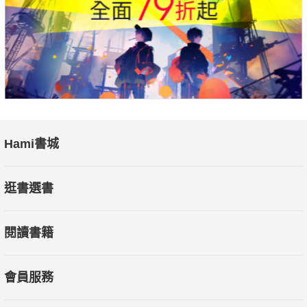
★故事中安插成語和俚語，讓孩子在讀故事的同時，享受文學的
樂趣。
【閱讀123】專為低中年級孩子設計，銜接圖畫書與文字書的橋
樑讀物
70萬冊的肯定，橋梁書的首選！
Hami書城
閱讀123，輕鬆閱讀零負擔
逛書選書
為孩子搭起圖畫書與文字書的橋梁，兼具「好看」及「易讀」的
閱讀書籍
特質，打造孩子「文字閱讀」的無障礙空間，讓孩子建立獨立閱
讀的自信和習慣。
會員服務