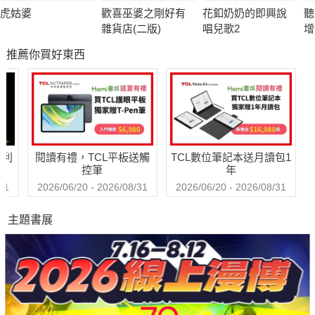
聽說是神祕校長有「毛」病的關係？
虎姑婆
歡喜巫婆之剛好有
花釦奶奶的即興說
聽
雜貨店(二版)
唱兒歌2
增
就看跟著屁屁超人上山下海的直升機神犬，
腦
推薦你買好東西
兒
如何以過來人的身分……不！是以「過來寵物」的身分
帶領兩隻貓破解危機！
哈利
閱讀有禮，TCL平板送觸
TCL數位筆記本送月讀包1
控筆
年
31
2026/06/20 - 2026/08/31
2026/06/20 - 2026/08/31
主題書展
◎本書3大特色
★知名讀本「閱讀123」系列之全新子系列故事。
★「屁屁超人」之搞笑又具設計感的插畫家「BO2擔綱插圖演
出，圖像逗趣十足，文圖合奏精采萬分。