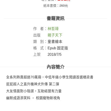
紙本書價：
260
元
書籍資訊
作
者：
林哲璋
出版
親子天下
社：
類
別：
童書繪本
格
式：
Epub 固定版
上架
2018/7/5
日：
內容簡介
全系列熱賣超過70萬冊，中低年級小學生閱讀首選橋梁書
屁屁超人之直升機神犬外傳 第二彈
大友情面對小陰謀，互助結盟有力量
幽默成語添笑料 ‧ 校園寵物新視角