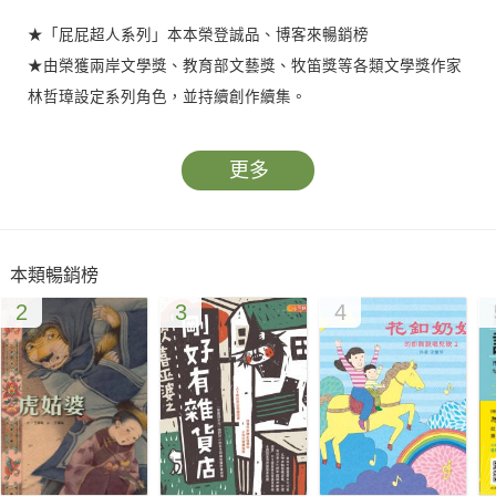
★「屁屁超人系列」本本榮登誠品、博客來暢銷榜
★由榮獲兩岸文學獎、教育部文藝獎、牧笛獎等各類文學獎作家
林哲璋設定系列角色，並持續創作續集。
更多
為什麼直升機神犬要教幼兒園的兩隻貓學游泳？
為什麼憑空冒出來一隻大公雞向兩隻貓下戰帖？
本類暢銷榜
2
3
4
神祕小學裡暗藏危機，
貓小橘和貓小白可能會被趕出校門！