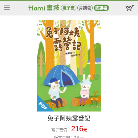
電子書
月讀包
閱讀器
兔子阿姨露營記
216
電子書價：
元
紙本書價：
270
元