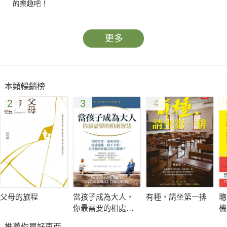
的樂趣吧！
更多
本類暢銷榜
2
3
4
父母的旅程
當孩子成為大人，
有種，請坐第一排
聰
你最需要的相處智
機
慧：預防啃老、溺
版
推薦你買好東西