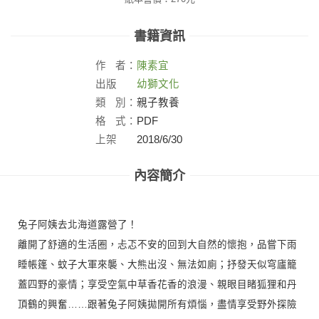
書籍資訊
作
者：
陳素宜
出版
幼獅文化
社：
類
別：
親子教養
格
式：
PDF
上架
2018/6/30
日：
內容簡介
兔子阿姨去北海道露營了！
離開了舒適的生活圈，忐忑不安的回到大自然的懷抱，品嘗下雨
睡帳篷、蚊子大軍來襲、大熊出沒、無法如廁；抒發天似穹廬籠
蓋四野的豪情；享受空氣中草香花香的浪漫、親眼目睹狐狸和丹
頂鶴的興奮……跟著兔子阿姨拋開所有煩惱，盡情享受野外探險