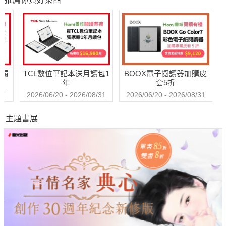
愛金援、情感疏
注
離、鑄下大錯，父
實
母愛的界線該畫在
定
哪裡？
（
【
經
送觸
TCL數位筆記本送月讀包1
BOOX電子閱讀器加購皮
年
套5折
31
2026/06/20 - 2026/08/31
2026/06/20 - 2026/08/31
主題書展