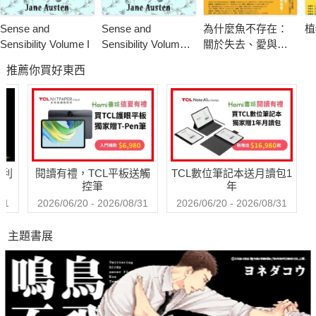
Sense and
Sense and
為什麼魚不存在：
植
Sensibility Volume I
Sensibility Volume
關於失去、愛與生
III
命的本質，踏上追
推薦你買好東西
尋人生意義的解答
之旅
哈利
閱讀有禮，TCL平板送觸
TCL數位筆記本送月讀包1
控筆
年
31
2026/06/20 - 2026/08/31
2026/06/20 - 2026/08/31
主題書展