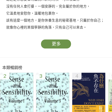
沒有任何人會打擾，一個安靜的，完全屬於你的地方，
它溫柔地安慰你，溫暖地包裹你。
該有這麼一個地方，是你休養生息的秘密基地，只屬於你自己；
就像你心裡的某個寧靜的角落，只有自己可以來去。
有時候，在筆直的道路上，你仍然跌跌撞撞；
更多
有時候，時間沖淡了一切，你依然感覺悲傷。
朵朵說，渴望喘口氣的你，該往心內探尋。
你會發現，身處心裡某個角落，讓你感到孤獨卻安心；
本類暢銷榜
也會發現，你並非不懂愛，只是忙著愛人，卻忘記了愛自己。
2
3
4
讀朵朵，在心裡的秘密基地，耐心等待痊癒；
讀朵朵，在學習愛別人之前，先練習全心全意地愛自己。