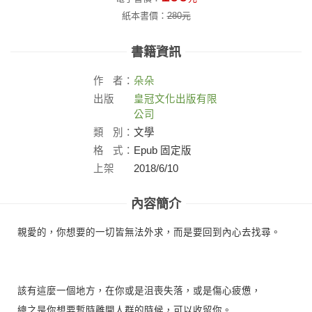
紙本書價：
280
元
書籍資訊
作
者：
朵朵
出版
皇冠文化出版有限
社：
公司
類
別：
文學
格
式：
Epub 固定版
上架
2018/6/10
日：
內容簡介
親愛的，你想要的一切皆無法外求，而是要回到內心去找尋。
該有這麼一個地方，在你或是沮喪失落，或是傷心疲憊，
總之是你想要暫時離開人群的時候，可以收留你。