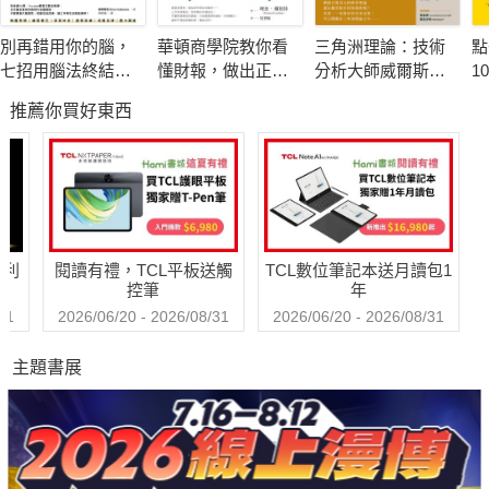
你還在為以上問題煩惱嗎？只要閱讀本書，讓你不用花無用
別再錯用你的腦，
華頓商學院教你看
三角洲理論：技術
點
力氣，就能精準抓住最適受眾的心！
七招用腦法終結分
懂財報，做出正確
分析大師威爾斯．
1
平台不只是臉書，打破既定規則，選擇最優化方式！
心與瞎忙：腦科學
決策（暢銷改版）
威爾德的顛峰之作
撇
推薦你買好東西
佐證，日本醫界權
的
版位OUT，搞定受眾才重要！
威教你優化大腦功
能，工作能力加倍
單堂上萬元的課程，只需花一本書的價格即能有實戰能力，
【暢銷紀念版】
一看就上手。
哈利
閱讀有禮，TCL平板送觸
TCL數位筆記本送月讀包1
如何使用社群、平台與受眾溝通？
控筆
年
如何擊中粉絲、用有效廣告精準吸引買家？
31
2026/06/20 - 2026/08/31
2026/06/20 - 2026/08/31
主題書展
紀香老師說：「凡數位行銷都可設定一個清楚的目標，包含
訂單、客戶、行動、安裝等，只要了解目標為何，就能推估出各
個數位媒體所能帶來的流量與點擊率、轉換數。」
社群行銷在目前是國內諸多企業趨之若鶩的數位媒體行銷的