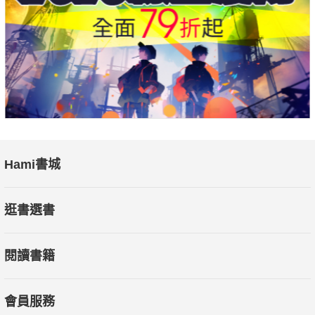
操作方式之一，利用社會心理學的從眾效應，加上網路資訊科技
的便利性，輕易的將網路上的消費者凝聚在一起。
本書要談的，不只是社群的「媒體」的角色，而是如何藉由
群眾的力量醞釀、擴散企業想傳達的資訊，與受眾溝通，營造品
牌力，藉由多種平台曝光，走長走久才是真正成功的行銷效益。
附「數位行銷名詞解釋」，讓你快速理解常見用語，
無論是剛入門、已入門，還是行銷老手，都能精準掌握買家
Hami書城
們的藏身處！
逛書選書
重要事件
1.織田紀香現為專業社群行銷講師，天地人學堂、商周超業
閱讀書籍
講堂等講師。
2.織田紀香將於飛碟電台主持新節目，主講職場、數位行
銷、趨勢與勵志。
會員服務