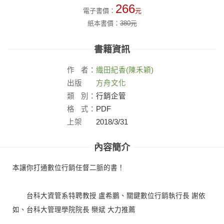
266
電子書價：
元
紙本書價：
380
元
書籍資訊
作
者：
織田紀香(陳禾穎)
出版
方舟文化
社：
類
別：
行銷企管
格
式：
PDF
上架
2018/3/31
日：
內容簡介
本讓你打通數位行銷任督二脈的書！
台科大資管系特聘教授 盧希鵬、關鍵數位行銷執行長 謝依
如、台科大管理學院院長 欒斌 大力推薦