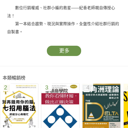
數位行銷權威、社群小編的救星――紀香老師親自傳授心
法！
第一本結合趨勢、現況與實際操作，全盤性介紹社群行銷的
自製書。
粉絲≠購買者，但粉絲數量和購買者一定成正比。
無論產品有形無形，只要懂了各種數位平台的遊戲規則，粉
更多
絲集客術，一點都不難。
Ｖ如何選擇最適合的數位行銷方式？
本類暢銷榜
Ｖ下廣告買版位有用嗎？
2
3
4
Ｖ你了解受眾的商業模式嗎？
Ｖ為什麼我的付費發文就是擴散不出去？
Ｖ如何從各種平台找到精準受眾？
Ｖ客戶如何產生資料，留下足跡？
Ｖ要如何評估產品效果要「做廣」還是要「做準」？