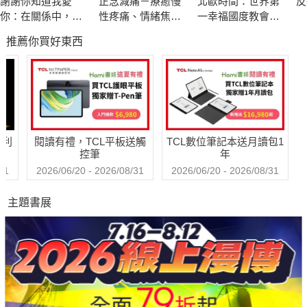
謝謝你知道我愛
正念減痛－療癒慢
北歐時間：世界第
反
母全然的支持和經濟援助，順利地開展事業。展店的過程中剛好
你：在關係中，面
性疼痛、情緒焦
一幸福國度教會我
遇上有志一同的合夥人，於是業績蒸蒸日上……
對愛，接受愛，學
慮、心理創傷，正
的事
推薦你買好東西
習愛，放下愛
念減壓之父卡巴金
的靜觀練習課
但抱歉，事實是這樣的：
在還沒創業前，每天都要面對「不需要謝謝」、「這裡不接
受業務推廣」種種拒絕……
要不然就是，明明對中醫一竅不通，卻突然地接到要當講師
哈利
閱讀有禮，TCL平板送觸
TCL數位筆記本送月讀包1
的任務……
控筆
年
下定決心創業後，才發現要把中醫和美容結合哪有那麼容
31
2026/06/20 - 2026/08/31
2026/06/20 - 2026/08/31
易？
主題書展
甚至沒有人事經費請專業設計，只好自己「手畫海報」……
但她從來不會讓機會擦身而過，而是抓住每一個可以突破與
改變的契機。
命運般的那天，老闆的一句話，她踏上了創業的道路。
雖然一路走來，沒資金、沒背景、沒門路，甚至沒有生技專