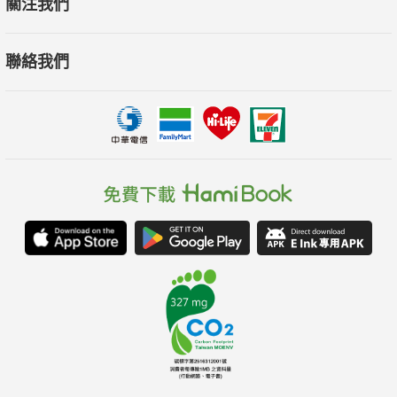
關注我們
這本書是她的故事，也是每一個努力的人，他們的生活剖
面。
聯絡我們
獻給為理想而勇於堅持、為進步而不斷突破的每一個你。
本書特色
◆從小蝦米到大鯨魚：職場菜鳥須知、創業「眉角」一次包
當菜鳥有什麼生存之道？創業沒有錢、沒有背景，怎麼找資
源？這些作者一次在書中告訴你。從小職員到大老闆背後的精采
經歷，和生命所遭逢的挫折，學習如何在逆境中，取得屬於自己
的成功。
◆「超走心」重點整理：需要元氣時，文字已經排列整齊等
著你
書中的每一個章結束前，都會貼心附上一段小巧、簡單，卻
意味深遠的「心靈喊話」，陪伴你度過每一個難捱的時光。透過