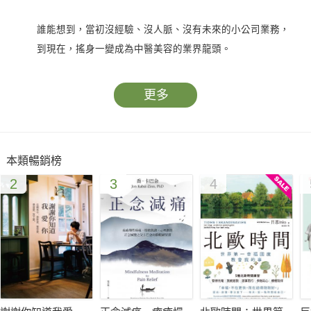
誰能想到，當初沒經驗、沒人脈、沒有未來的小公司業務，
到現在，搖身一變成為中醫美容的業界龍頭。
又有誰能想到，新進公司才兩個月的菜鳥，
竟然創造了龍巖的「銷售奇蹟」。
更多
他們都說：沒有她賣不出去的東西！
可是她說：我不是在賣產品，我只是在幫助每個需要的人。
本類暢銷榜
2
3
4
從美容業務、生命禮儀服務，一路「跨領域」到中醫生技研
發，
她是羅尹甄，一個永遠不安於現狀，被業界稱之為「銷售女
王」的人。
大家都以為故事的開始，是這樣的：
她沒多計畫太多，便踏上創業之路，但非常幸運地得到了父