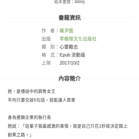
紙本書價：
300
元
書籍資訊
作
者：
羅尹甄
出版
零極限文化出版社
社：
類
別：
心靈勵志
格
式：
Epub 流動版
上架
2017/10/2
日：
內容簡介
她，是傳說中的銷售女王
平均只要交談5句話，就能讓人買單
身為連鎖企業的執行長
她說：「這輩子我最感激的事情，就是自己只花1秒就決定踏上
創業之路。」