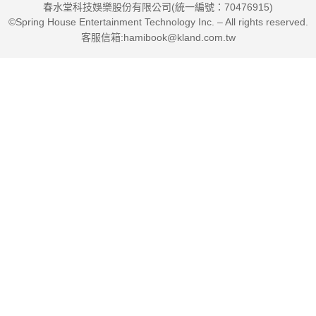
春水堂科技娛樂股份有限公司(統一編號：70476915)
溫柔的文字，幫讀者歸結章節重點，讓你閱讀時，能夠自己思
©Spring House Entertainment Technology Inc. – All rights reserved.
索、自己體悟。
客服信箱:hamibook@kland.com.tw