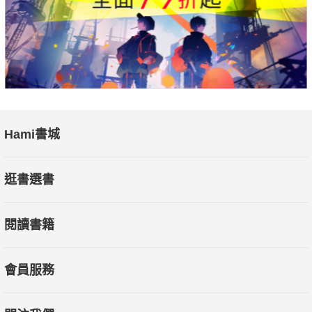
業，
但她還是咬牙挺過，直到今日成為公司的執行長、各店的總
督導。
「有時候，我們不是不懂自己要什麼，而是沒有勇氣走向
它。」
Hami書城
在很久的後來，許多人問尹甄：「妳當時什麼也不懂，為什
麼敢創業？」
逛書選書
她說：「因為我有願意相信的勇氣。」
一分相信，再加上十分的勇氣，每一步走來艱辛，但都是為
閱讀書籍
了成為更好的自己。
你或許不認識她，但你一定會覺得「似曾相識」，
會員服務
因為她就是每個努力為生活拚搏、為目標奮鬥、為了人生不
斷突破的人物縮影。