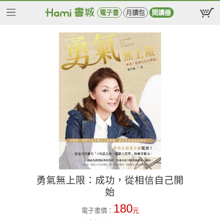
電子書
月讀包
閱讀器
勇氣無上限：成功，從相信自己開
始
180
電子書價：
元