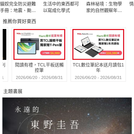
貓奴完全防災避難
生活中的東西都可
森林祕境：生物學
情
手冊：地震、颱
以寫成化學式
家的自然觀察年誌
真正「國家利益」是長遠的「國家利益」。政策如果短期獲
風、洪水來襲時，
（自然寫作經典，
推薦你買好東西
跟你的貓咪一起活
長銷慶功版）
利，但長期遺害，反而違背真正「國家利益」。而在今日的世界
下去！
──網路相連、空氣互通、環保與共，各國真正的國家利益長遠下
去趨向相同。在21世紀的世界村裡，一個國家自己雖富足而別人
窮困，自己雖安全而別人危險，都不可能持久。活在今日的地
球，國家自掃門前雪已經不能徹底解決問題了。損人利己的「國
哈利
閱讀有禮，TCL平板送觸
TCL數位筆記本送月讀包1
家利益」，最後變成「國家損失」。
控筆
年
31
2026/06/20 - 2026/08/31
2026/06/20 - 2026/08/31
本書特色
主題書展
本書篇章安排依序為中國、美國、台灣。邏輯是：台灣是小
國，中、美是大國。大國牽動小國的力量多，小國牽動大國力量
少。所以先看大國，後看小國。新興的中國變動快幅度大，建制
的美國變動慢幅度小。所以先看中國，再看美國。