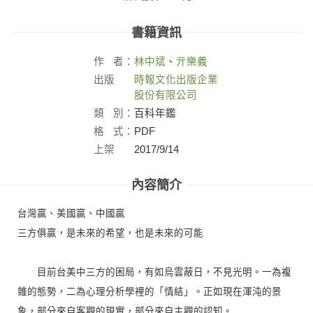
書籍資訊
作
者：
林中斌
、
亓樂義
出版
時報文化出版企業
社：
股份有限公司
類
別：
百科年鑑
格
式：
PDF
上架
2017/9/14
日：
內容簡介
台灣贏、美國贏、中國贏
三方俱贏，是未來的希望，也是未來的可能
目前台美中三方的困局，有如烏雲蔽日，不見光明。一為複
雜的態勢，二為心理分析學裡的「情結」。正如現在渾沌的景
象，部分來自客觀的現實，部分來自主觀的認知。