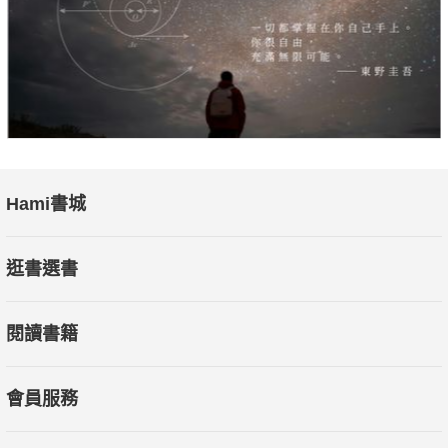
本書側重的部分有別於以往既有而熟知的觀察。中國篇章包
括：在唯物辯證法和無神論主導的政黨統治下，中國的文化和宗
教復興；北京外交和戰略特色根源於古代兵法，如「鬥而不
破」、「超軍事手段優先」、「不戰而主東亞」等。
美國篇章包括：檢視川普總統帶來的變局；探討變局的根
源；強調目前社會分裂的美國雖然陷入內政泥淖，未來數十年仍
Hami書城
將在國際上舉足輕重，因為它有自我批判修正的傳統。美國將避
免以往歷史中帝國典型的下場──緩慢崛起但快速崩潰。台灣篇章
逛書選書
包括：近代小國在強鄰旁謀求生存進而發展的實例；中共統台的
選項和台灣安全的因應；台灣的強項和大戰略。
閱讀書籍
會員服務