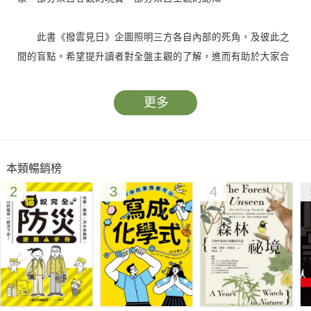
此書《撥雲見日》企圖照明三方各自內部的死角，及彼此之
間的盲點。希望提升讀者對全盤主觀的了解，進而有助於大家合
力破解客觀障礙。
更多
●引發核戰，自我毀滅。中美皆備核武，雙方即使擦槍走火
也可能升高為核武大戰，沒有贏家。
●全球化、網路化的經濟高度互相依存，程度超過以往。損
本類暢銷榜
傷對方，不利自己。美國川普總統競選時威脅的中美貿易大戰，
2
3
4
就任後已逐漸煙消雲散了。
●高科技視訊使國家領袖實時(real time)掌控國際衝突現場。
一次大戰的悲劇不會重演。
●今日的大國政府和社會不允許非理性領袖把國家帶上毀滅
之路。
21世紀的大國之間，矛盾雖不可免，但為自身的利益，與對
方合作必須超越對抗。