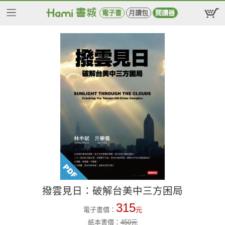
電子書
月讀包
閱讀器
撥雲見日：破解台美中三方困局
315
電子書價：
元
紙本書價：
450
元