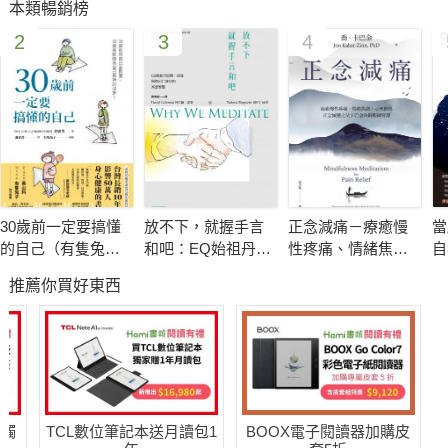
本類暢銷榜
2
3
4
30歲前一定要搞懂
放不下，就握手言
正念減痛－療癒慢
當
的自己（有隻兔子
和吧：EQ始祖丹尼
性疼痛、情緒焦
自
封面版）
爾．高曼與措尼仁
慮、心理創傷，正
煉
推薦你買好東西
波切的冥想智慧
念減壓之父卡巴金
的靜觀練習課
送觸
TCL數位筆記本送月讀包1
BOOX電子閱讀器加購皮