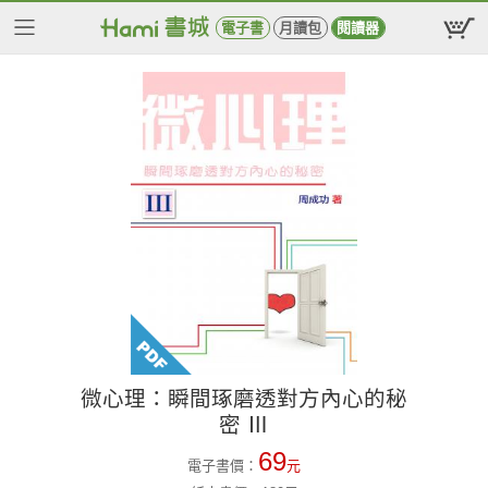
電子書
月讀包
閱讀器
微心理：瞬間琢磨透對方內心的秘
密 Ⅲ
69
電子書價：
元