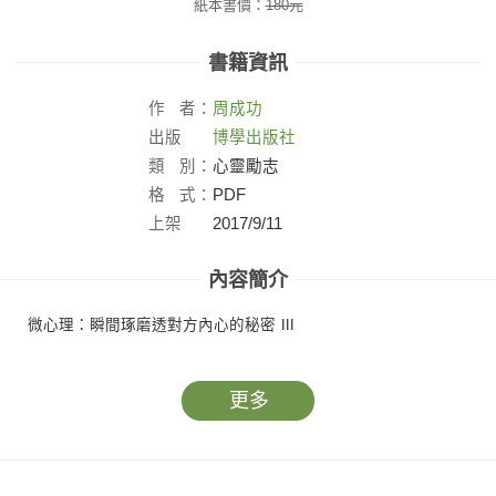
紙本書價：
180
元
書籍資訊
作
者：
周成功
出版
博學出版社
社：
類
別：
心靈勵志
格
式：
PDF
上架
2017/9/11
日：
內容簡介
微心理：瞬間琢磨透對方內心的秘密 Ⅲ
更多