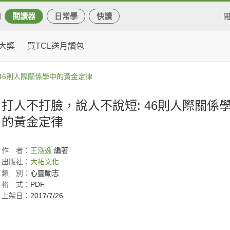
閱讀器
日常學
快讀
大獎
買TCL送月讀包
 46則人際關係學中的黃金定律
打人不打臉，說人不說短: 46則人際關係
的黃金定律
作
者：
王泓逸
編著
出版社：
大拓文化
類
別：
心靈勵志
格
式：
PDF
上架日：
2017/7/26