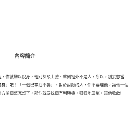
內容簡介
裡，你就難以脫身，輕則灰頭土臉、重則裡外不是人，所以，別妄想當
其身」吧！「一個巴掌拍不響」。對於討厭的人，你不要理他，讓他一個
對方鬧個沒完沒了，那你就要找個有利時機，狠狠地回擊，讓他收斂!