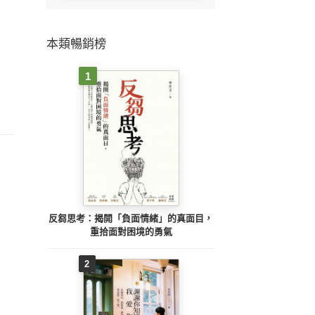
本類暢銷榜
1
反芻思考：揭開「負面情緒」的真面目，
重拾面對困境的勇氣
2