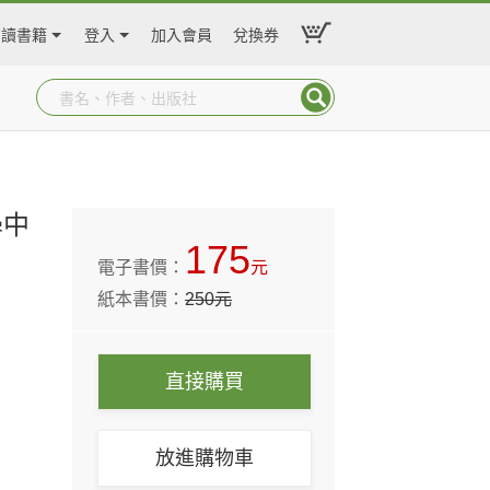
閱讀書籍
登入
加入會員
兌換券
學中
175
電子書價：
元
紙本書價：
250
元
直接購買
放進購物車