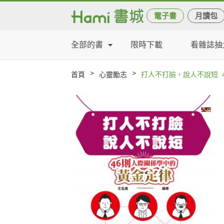
電子書
月讀包
全部的書
限時下載
看雜誌抽
>
>
首頁
心靈勵志
打人不打臉，說人不說短: