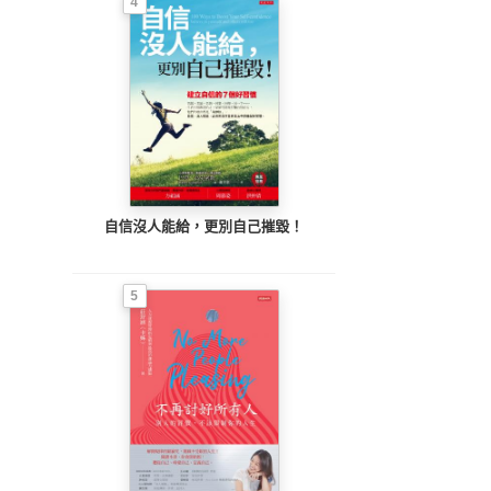
4
自信沒人能給，更別自己摧毀！
5