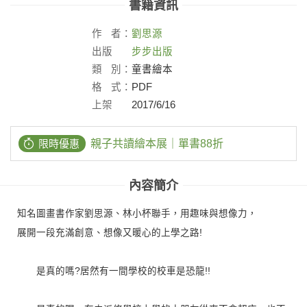
書籍資訊
作
者：
劉思源
出版
步步出版
社：
類
別：
童書繪本
格
式：
PDF
上架
2017/6/16
日：
限時優惠
親子共讀繪本展｜單書88折
內容簡介
知名圖畫書作家劉思源、林小杯聯手，用趣味與想像力，
展開一段充滿創意、想像又暖心的上學之路!
是真的嗎?居然有一間學校的校車是恐龍!!