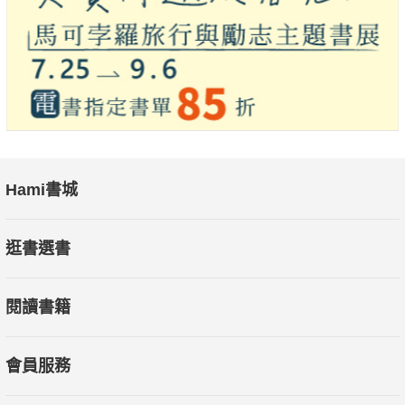
麼糟。在這個童趣的故事裡，也蘊含著如此真實的人生況味。好
的故事，果然是面對人生最好的準備！——海狗房東，《繪本教
養地圖》作者
當時孩子還小，生活裡的「大事」就是上學，很自然將自己
投入到書中小朋友的角色裡。藉由繪本，孩子執著單純的心念和
超越現實的想像能力毫不保留地展現無遺。——羅怡君，親職溝
通作者
Hami書城
在《騎著恐龍去上學》我們見著了兩者的結合－「想像的力
逛書選書
量」、「良善待人的真誠」，它們跟著故事，輕輕滑落孩子的
心、漫入大人的腦袋。它們讓大生命保持心的活力，也在小生命
閱讀書籍
裡培育心的柔軟。——劉亞菲，(繪本工作者)
我喜歡這樣的故事，有孩子高呼萬歲的狂野想像，也有貼近
會員服務
生活的真摯情感和小挫折，讓馳騁的想像與真實生活嚴絲合縫，