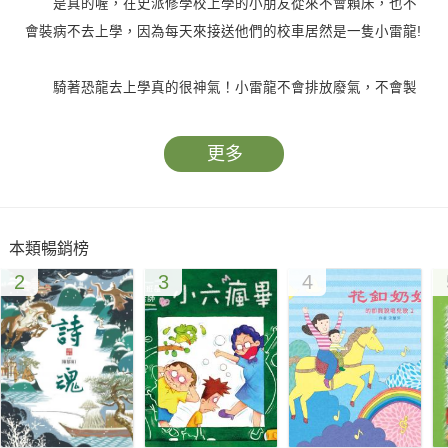
是真的喔，在史派修學校上學的小朋友從來不會賴床，也不
會裝病不去上學，因為每天來接送他們的校車居然是一隻小雷龍!
騎著恐龍去上學真的很神氣！小雷龍不會排放廢氣，不會製
造噪音，還很環保。不過，小雷龍泰鉅大了，也帶來不少困擾。
牠走在路上會撞到天線，馬路被他走過以後很容易壞掉需要修
更多
理，他大大的尾巴還會不小心把東西給掃壞，學校因此接到好多
好多罰單，最後居然把小雷龍給禁足了!!學校裡的孩子都好傷
心，他們有辦法可以讓最喜愛的小雷龍又跟他們開心的在一起
本類暢銷榜
嗎?
2
3
4
本書故事充滿創意與幽默，圖畫風格鮮明，以小雷龍這個不
可思議的角色，帶領讀者走進一個奇妙的世界，同時也埋下一些
困難，讓孩子去思考友誼的價值與如何解決問題。隨書附贈的
「一起上學去」書衣海報，描述世界上某些地區的孩子，他們不
同的上學之路，有的充滿艱辛，有的新鮮有趣，讓孩子閱讀後，