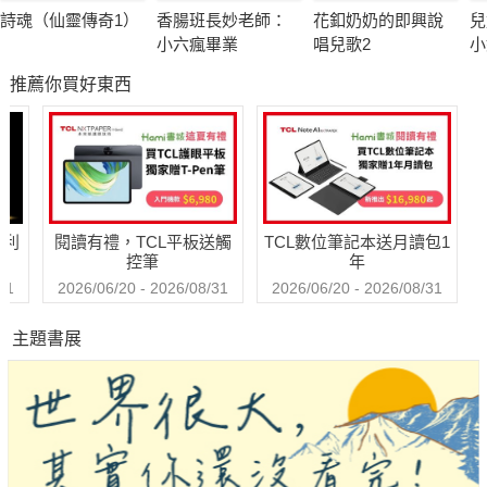
也能關懷與認識世界上的其他孩子。
詩魂（仙靈傳奇1）
香腸班長妙老師：
花釦奶奶的即興說
兒
小六瘋畢業
唱兒歌2
小
名人推薦
推薦你買好東西
繪本達人：汪仁雅，繪本小情歌╱阿孚，繪本小日子╱海狗
房東，《繪本教養地圖》作者╱劉亞菲，繪本生活練習╱顏銘
新，小茉莉的親子共讀╱羅怡君，親職溝通作家 (以上依姓氏筆
畫排列)
哈利
閱讀有禮，TCL平板送觸
TCL數位筆記本送月讀包1
控筆
年
親子部落客：Ashley，Ashley在這裡愛說話╱小潔媽，家有
31
2026/06/20 - 2026/08/31
2026/06/20 - 2026/08/31
寶貝妮╱安佐媽，陪伴是給孩子最好的禮物╱愛小宜╱噗兒媽咪
主題書展
(以上依姓氏筆畫排列)
騎著恐龍，歡呼推薦！！
有些事可能沒有我們所想的那麼好，卻也不如我們所想的那