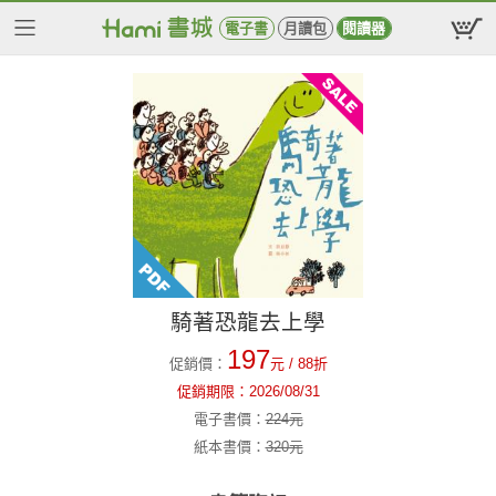
電子書
月讀包
閱讀器
騎著恐龍去上學
197
促銷價：
元
/ 88折
促銷期限：
2026/08/31
電子書價：
224
元
紙本書價：
320
元