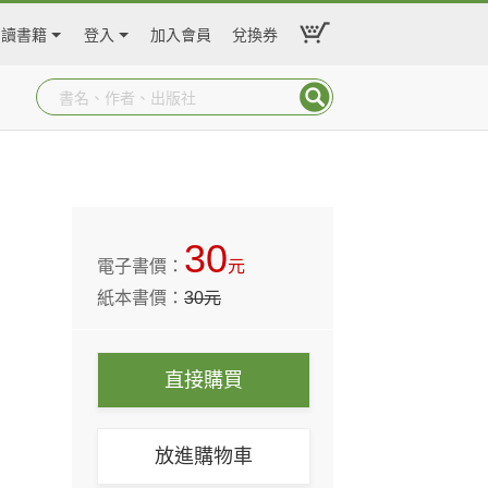
閱讀書籍
登入
加入會員
兌換券
30
電子書價：
元
紙本書價：
30
元
直接購買
放進購物車