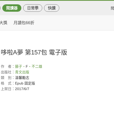
閱讀器
日常學
快讀
大獎
月讀包66折
哆啦A夢 第157包 電子版
作
者：
藤子・
F
・不二雄
出版社：
青文出版
類
別：
溫馨勵志
格
式：
Epub 固定版
上架日：
2017/6/7