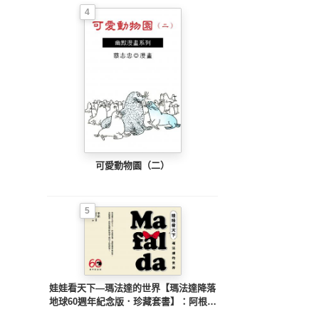
4
可愛動物園（二）
5
娃娃看天下—瑪法達的世界【瑪法達降落
地球60週年紀念版．珍藏套書】：阿根廷
國寶級漫畫大師最不朽的經典作品，三毛