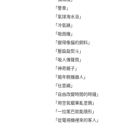
「警車」
「氣球海水浴」
「冷氣錶」
「吸雨機」
「變得像貓的飼料」
「壓扁扁熨斗」
「吸人傳聲筒」
「神奇鏡子」
「搗年糕機器人」
「任意繩」
「自由改變時間的時鐘」
「用空氣蠟筆亂塗鴉」
「一拉尾巴就能隱形」
「從電視機裡來的客人」