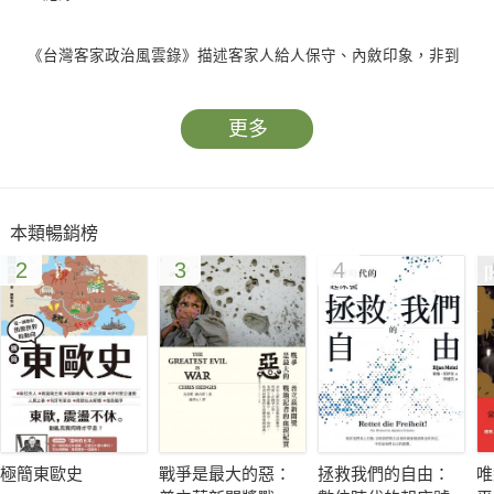
《台灣客家政治風雲錄》描述客家人給人保守、內斂印象，非到
危難時刻不輕言反抗，但乙未抗日最悲壯的卻在桃竹苗客家庄及
屏東佳冬蕭家步月樓，相對於引日軍進台北城的「協力者」，甘
更多
當順民，越顯高潔。
二二八事件最悲慘的是花蓮鳳林張七郎、張宗仁、張果仁父子慘
本類暢銷榜
案，「兩個小兒為伴侶，滿腔熱血洒郊原」何等悲涼？一九五〇
2
3
4
年代白色恐怖，共產黨最後據點在桃竹苗客家庄，也是國民黨政
府最後肅清的地區，有人選擇「自新」苟全性命，甚至當了高
官；有人卻莫名慘遭槍決，人生境遇有如天壤。
首位客家籍立法院長黃國書，本名葉焱生，兒子叫葉克倭，他為
何改名換姓？晚年又為何黯然辭掉立法院長，兒子並因官司流亡
海外？首位客家籍副閣揆徐慶鐘，受業於蓬萊米之父磯永吉，七
極簡東歐史
戰爭是最大的惡：
拯救我們的自由：
唯
年農林處（廳）長任內讓台灣農漁牧生產增加三倍，他一手提拔