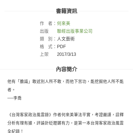
書籍資訊
作
者：
何來美
出版
聯經出版事業公司
社：
類
別：
人文藝術
格
式：
PDF
上架
2017/3/13
日：
內容簡介
他有「膽識」敢述別人所不敢，而他下苦功，能挖掘他人所不能
者。
──李喬
《台灣客家政治風雲錄》作者何來美筆法平實，考證嚴謹，詮釋
分析有理有據，評論針砭鏗鏘有力，是第一本台灣客家政治風雲
全紀錄！