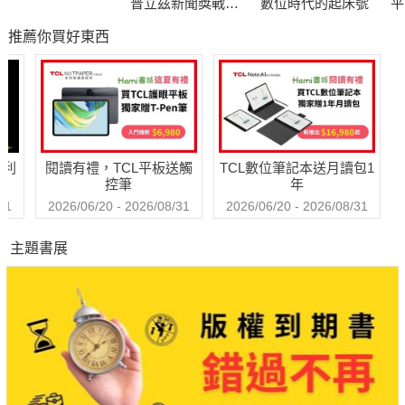
普立茲新聞獎戰地
數位時代的起床號
平
李登輝，晚年師生為何交惡？
記者的血淚紀實
屬
推薦你買好東西
在威權政治年代，許信良、邱連輝分在桃園縣、屏東縣率先開創
「黨外」執政，掀起台灣民主運動風起雲湧的新時代。客家是台
灣第二大族群，投票行為為何呈現「北藍南綠」？總統直選後，
客家票源流向經常扮演勝敗關鍵角色，客家族群權益始獲得政府
哈利
閱讀有禮，TCL平板送觸
TCL數位筆記本送月讀包1
正視。
控筆
年
31
2026/06/20 - 2026/08/31
2026/06/20 - 2026/08/31
主題書展