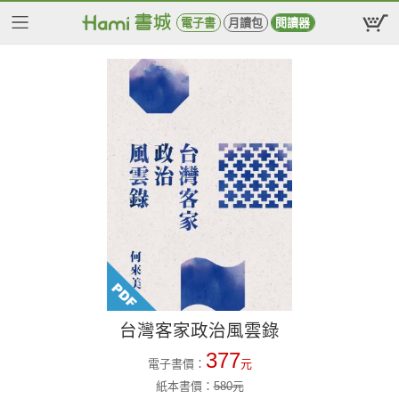
電子書
月讀包
閱讀器
台灣客家政治風雲錄
377
電子書價：
元
紙本書價：
580
元