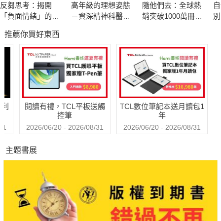
反芻思考：揭開
高年級的理想姿態
隨他們去：全球熱
自
「負面情緒」的真
－資深精神科醫師
銷突破1000萬冊現
別
面目，重拾面對困
也嚮往的老後人生
象級巨作！改變千
推薦你買好東西
境的勇氣
萬人命運的心理技
巧【附放下執念明
信片圖】
哈利
閱讀有禮，TCL平板送觸
TCL數位筆記本送月讀包1
控筆
年
31
2026/06/20 - 2026/08/31
2026/06/20 - 2026/08/31
主題書展