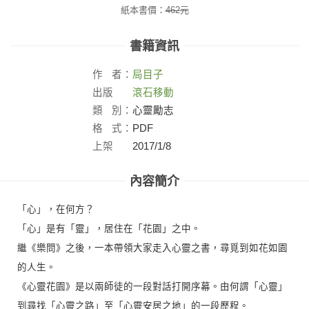
紙本書價：
462
元
書籍資訊
作
者：
局目子
出版
滾石移動
社：
類
別：
心靈勵志
格
式：
PDF
上架
2017/1/8
日：
內容簡介
「心」，在何方？
「心」是有「靈」，居住在「花園」之中。
繼《樂問》之後，一本帶領大家走入心靈之書，尋覓到如花如園
的人生。
《心靈花園》是以兩師徒的一段對話打開序幕。由何謂「心靈」
到尋找「心靈之路」至「心靈安居之地」的一段歷程。