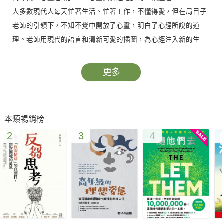
大多數現代人每天忙著生活、忙著工作，不懂得愛，但在局目子
老師的引領下，不知不覺中開放了心靈，明白了心經所說的道
理。老師用現代的語言和清新可愛的插圖，為心經注入新的生
命，就算讀者只看圖，也能有所體會，悟出道理。
本書淺白易明，非只為宗教之人而生，什麼信奉的人，也可讀、
更多
可明、可有機會享受這一本美書。這本書的風格一如以往，不用
深奧名詞、不賣弄難明行文、不作宗教修飾，用最直接、最易明
的手法來使大家明白了解心經的真義！
本類暢銷榜
2
3
4