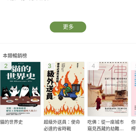
漢寶德先生對台灣的建築界與文化界影響重大而深遠，他是
二十世紀後半，引領台灣現代建築思潮的主要舵手，他更是台灣
更多
極少數能學貫中西、論述建築史的一代大家。本書由漢寶德先生
親自執筆，歷數每個關鍵年代在歷史的洪流之下，文明積累與創
新的力量。
本類暢銷榜
2
3
4
作者簡介
漢寶德Pao Teh Han
1934年生，國立成功大學建築學士，美國哈佛大學建築碩士
及普林斯頓大學藝術碩士。曾任東海大學建築系系主任、中興大
學理工學院院長、國立自然科學博物館館長、國立台南藝術學院
貓的世界史
超級外送員：使命
吃佛：從一座城市
你
校長、中華民國博物館協會理事長、國家文化藝術基金會董事
必達的省時戰
窺見西藏的劫難與
榨
長、世界宗教博物館館長。現任世界宗教博物館榮譽館長、漢光
求生
會