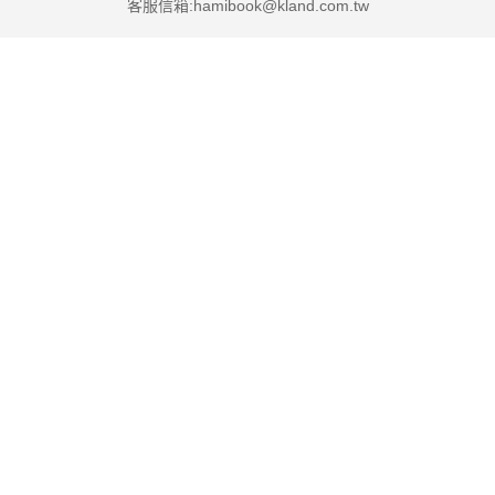
客服信箱:hamibook@kland.com.tw