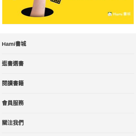
著有《築人間》、《建築母語──傳統、地域與鄉愁》、《漢
寶德談美》、《寫給青年建築師的信》、《設計型思考》等諸多
作品。
繪者簡介
Hami書城
李乾朗
逛書選書
畢業於中國文化大學建築及都市設計系，歷任《建築師》雜
閱讀書籍
誌主編、財團法人中華民俗藝術基金會董事、開放空間文教基金
會董事等，任教於中國文化大學建築及都市設計系。多年來致力
於古建築調查研究工作，培養古蹟維護的專業人才，推動兩岸建
會員服務
築交流並出席各縣市政府之古蹟評鑑或文資會議，盡其所能地為
台灣古建築的保存與未來發聲。2011年榮獲第十五屆台北文化
關注我們
獎。