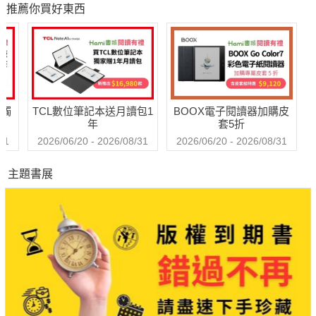
推薦你買好東西
狗
建築事務所主持人、總統府資政、文建會顧問、教育部諮詢委員
人
等。
漢寶德先生是二十世紀後半，引領台灣現代建築思潮，接軌
國際現代建築的重要學者。畢生以建築為己任，思考空間與人文
送觸
TCL數位筆記本送月讀包1
BOOX電子閱讀器加購皮
的關係。為了普及科學教育，他花了12年的時間籌設完成「國立
年
套5折
自然科學博物館」，並擔任首任館長，以創新規劃與深厚學養，
31
2026/06/20 - 2026/08/31
2026/06/20 - 2026/08/31
將科博館經營成最具吸引力的博物館。任台南藝術學院創校校
主題書展
長，倡言美感是文明的基石，重啟華人社會對藝術教育、美感教
育的重視。
獲得多項殊榮：全國十大傑出青年建築獎、教育部頒一等文
化獎章、中華民國建築學會建築獎章、國家文藝獎第一屆的建築
獎、中國建築傳媒獎：傑出成就獎。文化部第二屆國家文化資產
保存獎評選委員特別獎：終身成就獎。