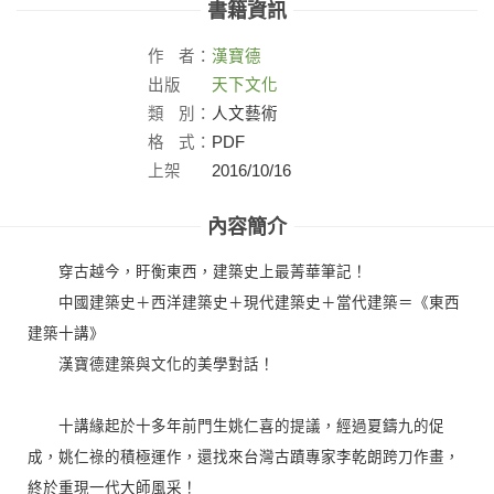
書籍資訊
作
者：
漢寶德
出版
天下文化
社：
類
別：
人文藝術
格
式：
PDF
上架
2016/10/16
日：
內容簡介
穿古越今，盱衡東西，建築史上最菁華筆記！
中國建築史＋西洋建築史＋現代建築史＋當代建築＝《東西
建築十講》
漢寶德建築與文化的美學對話！
十講緣起於十多年前門生姚仁喜的提議，經過夏鑄九的促
成，姚仁祿的積極運作，還找來台灣古蹟專家李乾朗跨刀作畫，
終於重現一代大師風采！