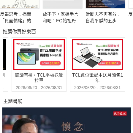
物。 ──陳文茜（「世界週報」主持人）
反芻思考：揭開
放不下，就握手言
當勵志不再有效：
反
書中千迴百轉的靈魂，教我們體貼、悸動，從而更新了生命的視
「負面情緒」的真
和吧：EQ始祖丹尼
自我平靜的五步修
窗。給大眾閱讀的精神分析讀物，論情境之真切、語言之精準，
面目，重拾面對困
爾．高曼與措尼仁
煉
推薦你買好東西
境的勇氣
波切的冥想智慧
無人能及王浩威。 ──陳義芝（詩人）
我知道我自己一直都沒有真的長大，我的長大，大部分是演的。
我的恐懼、煩惱、沉醉、迷戀，一直都和青少年時期的我很像。
對我來說，「青少年」是人生最主要的階段，「青少年」是世界
哈利
閱讀有禮，TCL平板送觸
TCL數位筆記本送月讀包1
最大群的人口，所以我很感謝王浩威醫生整理出了這本書。
控筆
年
對我來說，這本書裡碰觸的痛，都是真實的痛。 ── 蔡康永 （作
31
2026/06/20 - 2026/08/31
2026/06/20 - 2026/08/31
家、主持人）
主題書展
想瞭解青少年並與之相伴，是對智慧的一大考驗。紀伯倫說：
「孩子的靈魂寓居於明日，即使在夢中，也不是你所能觀覽的地
方。」王醫師對於社會、家庭制度的變遷有著獨到見解，因此總