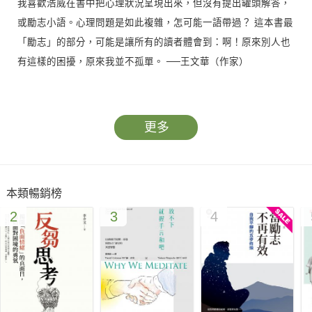
我喜歡浩威在書中把心理狀況呈現出來，但沒有提出罐頭解答，
或勵志小語。心理問題是如此複雜，怎可能一語帶過？ 這本書最
「勵志」的部分，可能是讓所有的讀者體會到：啊！原來別人也
有這樣的困擾，原來我並不孤單。 ──王文華（作家）
成長的課題，生命的故事，精神科醫生交織作家的筆，流露台灣
社會變遷中，青少年多面向的心靈投影。既是年輕朋友們的鏡，
更多
也是父母的窗。 ──李敏勇（詩人）
書裡寫少年的困頓、父母的焦慮，但我更喜歡的卻是精神科醫師
本類暢銷榜
在字裡行間不經意流露出來的溫柔心事。那些心情，似乎比醫學
2
3
4
本身更讓我覺得安心。 ──侯文詠（作家）
或許書名應更改為「溫柔的謀殺者」（Mercy Killing）。王浩威
用非常散文的方式，控訴謀殺個人的集體社會。在這個我們誤以
為集體正常安全的社會中，每個人其實只是活在瓶中的智障人