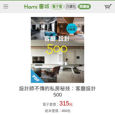
電子書
月讀包
閱讀器
設計師不傳的私房秘技：客廳設計
500
315
電子書價：
元
紙本書價：
450
元