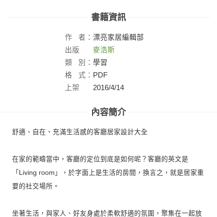
書籍資訊
作
者：
漂亮家居編輯部
出版
麥浩斯
社：
類
別：
學習
格
式：
PDF
上架
2016/4/14
日：
內容簡介
舒適、自在、充滿生活感的客廳居家設計大全
在家的範疇當中，客廳的定位到底是如何呢？客廳的英文是
「Living room」，於字面上是生活的房間，換言之，就是居家重
要的社交場所。
坐著生活，與家人、好友身處於柔軟舒適的氛圍，聚集在一起放