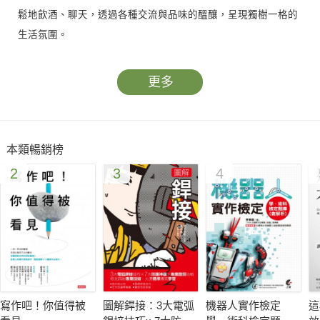
鬆地飲酒、聊天，透過各種交流與品味的醞釀，呈現獨樹一格的
生活氛圍。
客廳為整體居家的設計軸心，裝修時的整體風格便常以客廳延伸
更多
至其他空間，所以客廳的表現，是決定空間好壞的重要關鍵。本
書以四個章節解析客廳，從了解空間功能性和目的，到材質與傢
俱的裝飾原則，來給予讀者嶄新的裝潢角度，搭配上500張客廳
本類暢銷榜
空間設計圖片，具體告訴讀者每一個設計的手法、素材以及特
2
3
4
色，組構出無法複製的生活感客廳。
寫作吧！你值得被
圖解銲接：3大電弧
機器人實作檢定
這