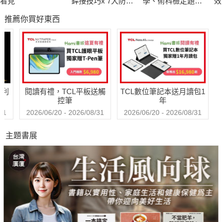
看見
銲接技巧x 7大防護
學、術科檢定題庫
效
神器x專業證照攻略
(含解析)
學
推薦你買好東西
焰光四射專業技
經
術，火燙精準爆笑
異
學習
實
法
哈利
閱讀有禮，TCL平板送觸
TCL數位筆記本送月讀包1
控筆
年
31
2026/06/20 - 2026/08/31
2026/06/20 - 2026/08/31
主題書展