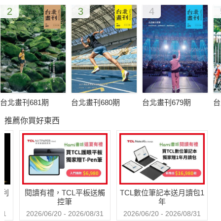
2
3
4
基隆海岸，是進入東台灣前的預告片，沿岸驚奇的地質舞台，在
潮境公園與和平島上，任大自然千萬年揮灑。平溪深澳線的海科
館站，火車轟隆隆直達全國唯一的海洋博物館。中正公園保留北
部人童年的遠足印象，暖暖擁有百年建築淨水廠與八角井樓。情
人湖波光粼粼，沿著環湖步道走，老鷹盤旋陪著散步。生態豐富
的瑪陵坑溪與友蚋溪僅一山之隔，五月桐花飄落最美。崁仔頂漁
市凌晨熱鬧開市，喊魚買魚，把最新鮮的帶回家。阿根納造船
台北畫刊681期
台北畫刊680期
台北畫刊679期
台
廠、許梓桑古厝，在歲月流轉裡，在基隆身上烙印。
推薦你買好東西
小小基隆有點深，來來來，像是泡在海泳池般，自在的享受陽光
灑落。
哈利
閱讀有禮，TCL平板送觸
TCL數位筆記本送月讀包1
控筆
年
31
2026/06/20 - 2026/08/31
2026/06/20 - 2026/08/31