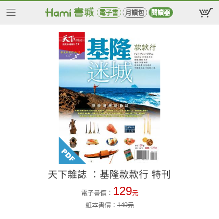
電子書
月讀包
閱讀器
天下雜誌 ：基隆款款行 特刊
129
電子書價：
元
紙本書價：
149
元