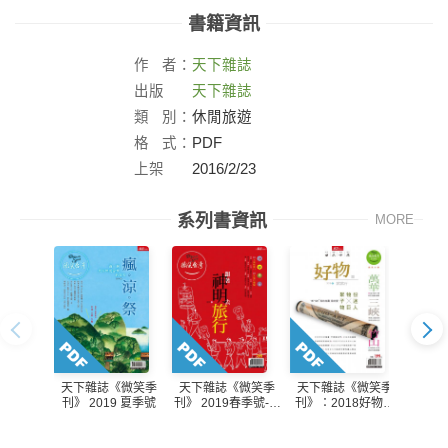
書籍資訊
作
者：
天下雜誌
出版
天下雜誌
社：
類
別：
休閒旅遊
格
式：
PDF
上架
2016/2/23
日：
系列書資訊
MORE
天下雜誌《微笑季
天下雜誌《微笑季
天下雜誌《微笑季
天下
刊》 2019 夏季號
刊》 2019春季號-跟
刊》：2018好物款
刊》 
著神明去旅行第13期
款行Ⅲ