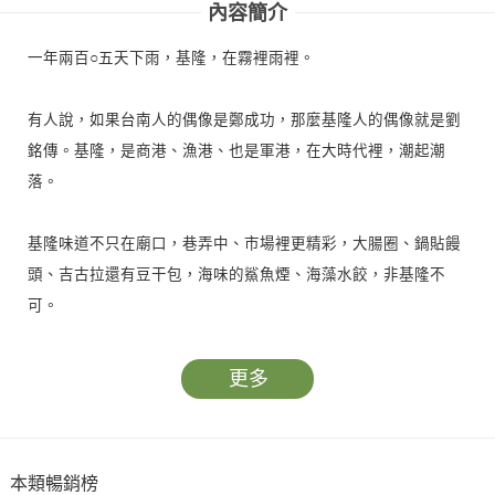
內容簡介
一年兩百○五天下雨，基隆，在霧裡雨裡。
有人說，如果台南人的偶像是鄭成功，那麼基隆人的偶像就是劉
銘傳。基隆，是商港、漁港、也是軍港，在大時代裡，潮起潮
落。
基隆味道不只在廟口，巷弄中、市場裡更精彩，大腸圈、鍋貼饅
頭、吉古拉還有豆干包，海味的鯊魚煙、海藻水餃，非基隆不
可。
基隆還是一場舊夢，聽一段雞籠的戰爭史詩，從白米甕、槓子
更多
寮、大武崙到海門天險二沙灣，砲台的斑駁還在，最好的高度，
更是遠眺基隆最美的拍照點。外木山跳水、賞日出，獅球嶺看國
際郵輪進港，碧砂出港海釣，而海上的基隆嶼無所不在。
本類暢銷榜