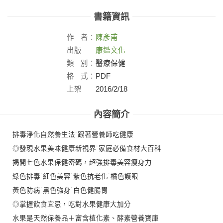
書籍資訊
作
者：
陳彥甫
出版
康鑑文化
社：
類
別：
醫療保健
格
式：
PDF
上架
2016/2/18
日：
內容簡介
排毒淨化自然養生法˙跟著營養師吃健康
◎發現水果美味健康新視界˙家庭必備食材大百科
揭開七色水果保健密碼，超強排毒美容瘦身力
綠色排毒˙紅色美容˙紫色抗老化˙橘色護眼
黃色防病˙黑色強身˙白色健腸胃
◎掌握飲食宜忌，吃對水果健康大加分
水果是天然保養品＋富含植化素、酵素營養寶庫