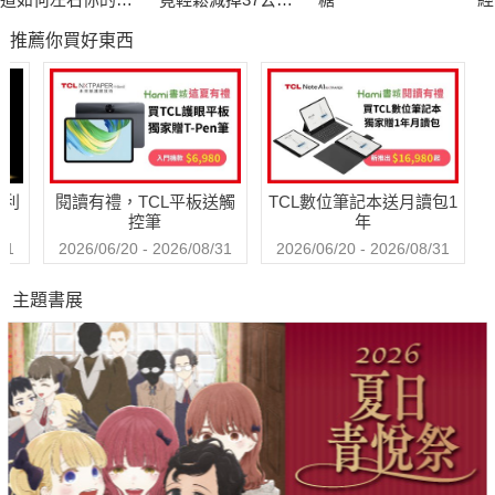
緒、記憶與行為
斤！推翻168、減
爾
推薦你買好東西
醣、斷食迷思，只
吃
要平衡腦內神經&荷
更
爾蒙，餐餐吃飽不
復胖
哈利
閱讀有禮，TCL平板送觸
TCL數位筆記本送月讀包1
控筆
年
31
2026/06/20 - 2026/08/31
2026/06/20 - 2026/08/31
主題書展