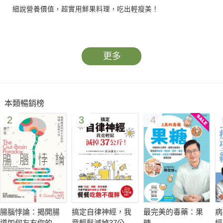
細說營養價值，超實用鮮果料理，吃出輕瘦美！
水果活用祕訣＆偏方全公開！
180項 水果搭配組合，美味升級健康加值
更多
百香果＋青木瓜搭配食用→促進代謝、避免肥胖
120個 水果妙用，簡易居家自療法寶
蘋果＋紅茶煮成蘋果茶→可排宿便、消水腫
本類暢銷榜
200種 水果食療老偏方，祖傳養生智慧
2
3
4
哈密瓜＋蓮藕榨汁，以溫水沖服→有效緩解咳嗽
腸腦悖論：揭開腸
搞定自律神經，我
最完美的毒藥：果
病
道如何左右你的情
竟輕鬆減掉37公
糖
經