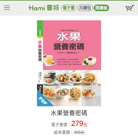
電子書
月讀包
閱讀器
水果營養密碼
279
電子書價：
元
紙本書價：
399
元