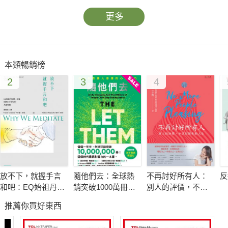
更多
本類暢銷榜
2
3
4
放不下，就握手言
隨他們去：全球熱
不再討好所有人：
反
和吧：EQ始祖丹尼
銷突破1000萬冊現
別人的評價，不該
爾．高曼與措尼仁
象級巨作！改變千
限制你的人生
推薦你買好東西
波切的冥想智慧
萬人命運的心理技
巧【附放下執念明