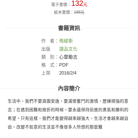
132
電子書價：
元
紙本書價：
188
元
書籍資訊
作
者：
瑪緹斯
出版
讀品文化
社：
類
別：
心靈勵志
格
式：
PDF
上架
2016/2/4
日：
內容簡介
生活中，我們不要貪圖安逸，要滿懷奮鬥的激情，歷練頑強的意
志；在遇到困難和挫折的時候，要永遠保持前進的勇氣和勝利的
希望。只有這樣，我們才能變得越來越強大，生活才會越來越自
由。改變不如意的生活並不像很多人所想的那麼難