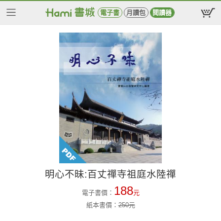
電子書
月讀包
閱讀器
明心不昧:百丈禪寺祖庭水陸禪
188
電子書價：
元
紙本書價：
250
元