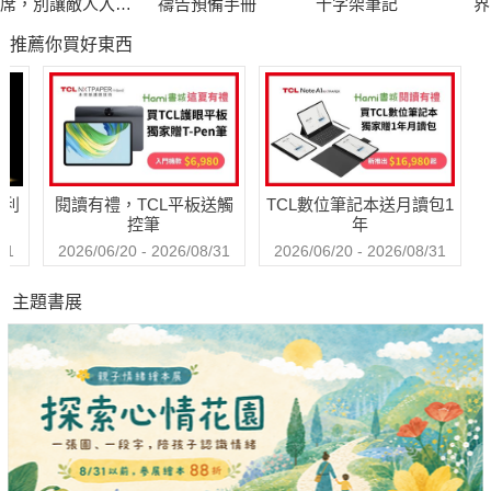
席，別讓敵人入
禱告預備手冊
十字架筆記
界
座！
己
推薦你買好東西
你
哈利
閱讀有禮，TCL平板送觸
TCL數位筆記本送月讀包1
控筆
年
31
2026/06/20 - 2026/08/31
2026/06/20 - 2026/08/31
主題書展