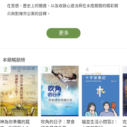
在思想、歷史上的關連，以及收錄心道法師在水陸期間的精彩開
示與對禪宗公案的詮釋。
更多
本類暢銷榜
2
3
4
神為你準備的筵
吹角的日子：禁食
福音生活小問答2：
完