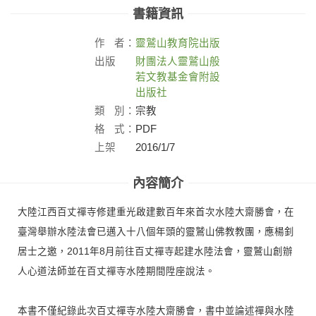
書籍資訊
作
者：
靈鷲山教育院出版
出版
財團法人靈鷲山般
社：
若文教基金會附設
出版社
類
別：
宗教
格
式：
PDF
上架
2016/1/7
日：
內容簡介
大陸江西百丈禪寺修建重光啟建數百年來首次水陸大齋勝會，在
臺灣舉辦水陸法會已邁入十八個年頭的靈鷲山佛教教團，應楊釗
居士之邀，2011年8月前往百丈禪寺起建水陸法會，靈鷲山創辦
人心道法師並在百丈禪寺水陸期間陞座說法。
本書不僅紀錄此次百丈禪寺水陸大齋勝會，書中並論述禪與水陸