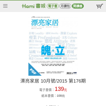
電子書
月讀包
閱讀器
漂亮家居 10月號/2015 第176期
139
電子書價：
元
紙本書價：
198
元