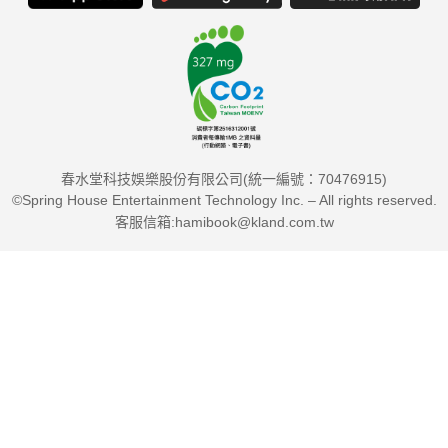
◎Projects 不只是住家！工業風巧妙融合工作與居家ON&OFF
完美切換。國境設計
◎Projects 清新明亮、讓孩童揮灑創意的優質居家。奕頂湛設
計事務所
◎Projects 安心退休 自然休閒的慢活人生。青域設計
◎Projects 用世界與人的對話 詮釋哈瓦那風情宅。品立帝室內
設計
春水堂科技娛樂股份有限公司(統一編號：70476915)
©Spring House Entertainment Technology Inc. – All rights reserved.
◎Projects 系統櫃添加手工溫度 陽光下在家樂活辦公。錡羽創
客服信箱:hamibook@kland.com.tw
意空間設計
◎Projects 用減法做設計，打造一家四口的清新減約宅！安德
康系統室內設計
◎Projects 復古紅串起45老屋新風貌 祈願平安的簡約生活宅。
傑創藝術空間設計
◎Projects 光影多元變幻 超有feel單身男子居所。采風室內設
計