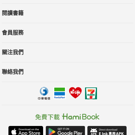
設計總監鄭家皓 跨界對談－當工業設計遇上餐飲設計
閱讀書籍
【DESIGN】
◎Projects 寬敞、溫馨、舒適，小坪數牙醫空間大變身！福璽
會員服務
設計
◎Projects 為人生下半場，打造優雅生活場域。禾築國際設計
關注我們
◎Projects 創意人的個性小宅 家是靈感的發源地。禾睿設計
◎Projects 我把房子變斜了！格局更寬廣動線無障礙。耀昀創
意設計
聯絡我們
◎Projects 40坪樓中樓擁百坪空間感 101煙火在眼前。奇逸空
間設計
◎Projects 洗鍊低奢美宅 無微不至的設計細節。天境空間設計
◎Projects 引光入室，40年老屋變身優雅豪宅。築夢室內裝修
設計
◎Projects 精品飯店居家規劃術 繞著開放動線全屋無死角。潘
子皓設計