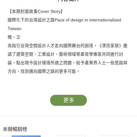
【本期封面故事Cover Story】
國際化下的台灣設計之路Pace of design in internationalized
Taiwan
魄。立
為指引台灣空間設計人才走向國際舞台的困境，《漂亮家居》邀
請了建築空間、工業設計、藝術領域等產官學專家共同進行討
論，點出現今設計環境所遇之問題，給予產業界人士一些思路與
方向，找到邁向國際之路的更多可能。
◎Part1如何走向國際化－對談篇 台灣空間設計接軌國際的經驗
與反思
更多
◎Part2如何走向國際化－觀點篇 探討國內國際競圖、空間設計
者的逆境與突圍
◎Part3如何走向國際化－實務篇 本土與國際合作的經驗與開創
本類暢銷榜
性