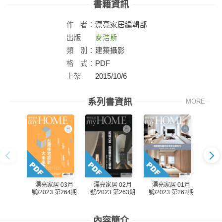
書籍資訊
作
者：
漂亮家居編輯部
出版
麥浩斯
社：
類
別：
建築攝影
格
式：
PDF
上架
2015/10/6
日：
系列書資訊
MORE
漂亮家居 03月
漂亮家居 02月
漂亮家居 01月
漂亮
號/2023 第264期
號/2023 第263期
號/2023 第262期
號/20
內容簡介