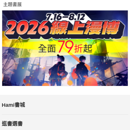
◎Bathroom 時尚與科技的融合Fashion & Technology
主題書展
◎Furniture 形隨機能而生Form Follows Function
◎Lighting 大玩材質Play in Material
◎Material 互動式燈光外牆Light Creature
◎Technology 科技解決生活難題Tomorrow's Life
◎Audiovisual 無線視聽再進化Wireless Life Upgrade
◎Decoration 初秋好眠Sleep in Fall
◎Art 藝術盛事Artistic Great Event
◎Event 設計亮點Design Highlights
◎Event 傳承與創新Inheritance and Innovation
◎Exhibition MAISON & OBJET 2015巴黎傢具傢飾展
【VISION】
Hami書城
◎Masters 當代建築女王－Zaha Hadid
◎Discover 姚謙的空間美學之旅
逛書選書
◎Crossover KEV Design Studio設計總監周育潤VS. 直學設計