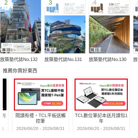
2
3
4
．不斷挑戰自己，為未來設計儲存能量。劉培森建築師事務所
Ricky Liu & Associates
．想看到改變，那就從「做中學」。J.J. Pan & Partners潘冀聯
合建築師
．站上第一線，決定國際的遠近。J.C.ARCHITECTURE柏成設
計
．跨出熟悉領域，更開放性面對設計。趙牧桓室內設計研究室
放築塾代誌No.132
放築塾代誌No.131
放築塾代誌No.130
放
MoHen Chao Design Assoc.
推薦你買好東西
．人生用「刪去法」，更能堅持自己的路。朱志康空間規劃CHU
CHIH KANG SPACE DESIGN
TRENDS VISION DESIGN GUIDE
繁體中文第一空間設計媒體
【TRENDS】
哈利
閱讀有禮，TCL平板送觸
TCL數位筆記本送月讀包1
控筆
年
◎Architecture 回收木料搭起的雕刻建築Art & Recycle
31
2026/06/20 - 2026/08/31
2026/06/20 - 2026/08/31
◎Space 清水模建築旅店The Art of Exposed Concrete