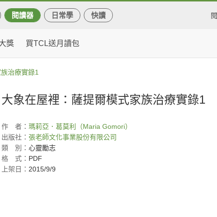
閱讀器
日常學
快讀
大獎
買TCL送月讀包
族治療實錄1
大象在屋裡：薩提爾模式家族治療實錄1
作
者：
瑪莉亞．葛莫利（Maria Gomori）
出版社：
張老師文化事業股份有限公司
類
別：
心靈勵志
格
式：
PDF
上架日：
2015/9/9