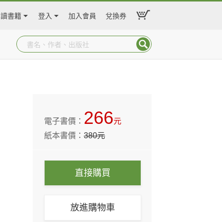
閱讀書籍
登入
加入會員
兌換券
266
電子書價：
元
紙本書價：
380
元
直接購買
放進購物車