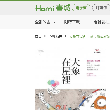
電子書
月讀包
全部的書
限時下載
看雜誌抽
>
>
首頁
心靈勵志
大象在屋裡：薩提爾模式家