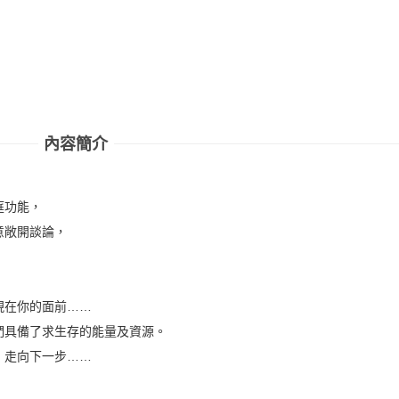
內容簡介
庭功能，
意敞開談論，
現在你的面前……
們具備了求生存的能量及資源。
，走向下一步……