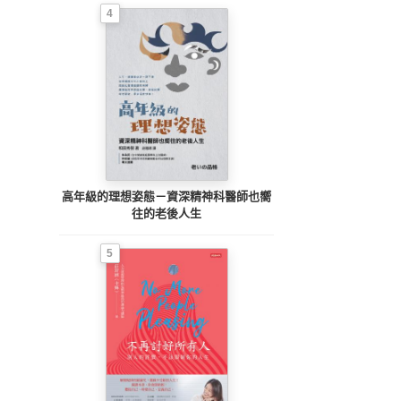
4
高年級的理想姿態－資深精神科醫師也嚮
往的老後人生
5