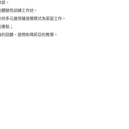
會談，
的體驗性訓練工作坊，
如何多元運用薩提爾模式為家庭工作。
的重點；
論的回饋、提問和瑪莉亞的教導。