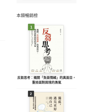
本類暢銷榜
1
反芻思考：揭開「負面情緒」的真面目，
重拾面對困境的勇氣
2