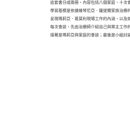
這套書分成兩冊，內容包括八個家庭、十次
學習基模是依據維琴尼亞．薩提爾家族治療
呈現瑪莉亞．葛莫利現場工作的內涵，以及
每次會談，先由治療師介紹自己與案主工作
接著是瑪莉亞與家庭的會談；最後是小組討