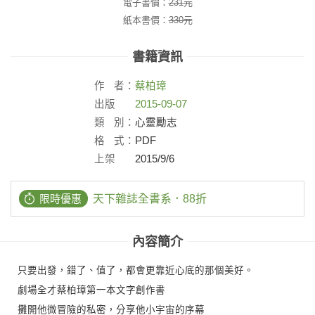
電子書價：
231
元
紙本書價：
330
元
書籍資訊
作
者：
蔡柏璋
出版
2015-09-07
社：
類
別：
心靈勵志
格
式：
PDF
上架
2015/9/6
日：
限時優惠
天下雜誌全書系．88折
內容簡介
只要出發，錯了、值了，都會更靠近心底的那個美好。
劇場全才蔡柏璋第一本文字創作書
攤開他微冒險的私密，分享他小宇宙的序幕