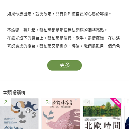
如果你想出走，就勇敢走，只有你知道自己的心屬於哪裡。
不論哪一幕升起，蔡柏璋都是那個無法迴避的獨特亮點。
在鎂光燈下的舞台上，蔡柏璋是演員、歌手，盡情揮灑；在排演
喜怒哀樂的後台，蔡柏璋又是編劇、導演。我們很難用一個角色
定義蔡柏璋，包括蔡柏璋，都很難說清楚他自己。
但十多年前，蔡柏璋還是標準台灣模子壓出來的「蔡小胖」，在
更多
每一項傳統量尺上達標，但是不知如何讓自己滿意。他用戲劇挑
戰自己，用只有一次的青春，爭取每一個放逐世界的機會，讓自
己在不同的價值觀下練習重演真實人生。
本類暢銷榜
人生沒有標準答案，蔡柏璋勇敢給自己個說法，更能輕鬆精采。
2
3
4
作曲家王希文、漣漪人基金會創辦人朱平、台南人劇團藝術總監
呂柏伸、舞蹈家周書毅、亞洲知名女演員林依晨、劇作家紀蔚
然、作家陳思宏、台北市文化局局長倪重華、亞洲文化協會台灣