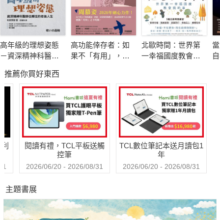
基金會執行長張元茜、編劇徐譽庭、TED×Taipei創辦人許毓仁、
辜公亮文教基金會董事長辜懷群、主持人&演員楊千霈、導演趙
德胤、索尼影業電視網台灣區行銷副理&專欄作家趙士麃、亞洲
高年級的理想姿態
高功能倖存者：如
北歐時間：世界第
當
音樂天后蔡依林、編導蔡宗翰、中信銀行信用金融執行長劉奕
－資深精神科醫師
果不「有用」，我
一幸福國度教會我
自
成、主持人&作家謝哲青、演員謝盈萱、配樂家羅恩妮、夢田文
也嚮往的老後人生
還值得被愛嗎？
的事
煉
推薦你買好東西
創執行長蘇麗媚 齊聲推薦（按姓氏筆畫排列）
蔡柏璋
臺灣大學戲劇系第二屆，英國倫敦皇家中央演說暨戲劇學院
（Royal Central School of Speech and Drama, University of
哈利
閱讀有禮，TCL平板送觸
TCL數位筆記本送月讀包1
London）音樂劇場（Music Theatre）碩士。現任台南人劇團聯
控筆
年
合藝術總監，並致力於戲劇推廣和教育工作。
31
2026/06/20 - 2026/08/31
2026/06/20 - 2026/08/31
主題書展
蔡柏璋是國內難得一見集編導演三項才華於一身的創作者，由他
擔綱演出的作品中多次獲得台新藝術獎的肯定，其中創作社《嬉
戲：Who-Ga-Sha-Ga》榮獲第三屆表演藝術的百萬首獎、《莎