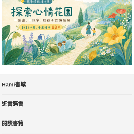
士比亞不插電3：馬克白》第六屆表演藝術十大作品。音樂劇創
作劇本《木蘭少女》不僅獲得府城文學獎的首獎，也被挑選作為
臺大戲劇系二○○九創系十週年的紀念演出，並於二○一一年一月
在台北國家戲劇院重製上演。此外，他所創作的電視影集型式舞
台劇《K24》，更是開創臺灣劇場史上第一齣連演六小時喜劇的
新記錄，並受邀擔任第八屆華文戲劇節開幕節目，演出成果深受
兩岸學者專家與媒體觀眾的讚賞。二○一一年受邀執導誠品春季
舞台第三號作品《Re/turn》，首演至今已三度加演，是齣口碑和
票房雙贏的佳作。
Hami書城
《天下雜誌》曾遴選蔡柏璋作為表演藝術類的未來領導者，他也
曾獲亞洲文化協會贊助至哈佛大學美國定目劇團進修聲音演說課
逛書選書
程半年，並赴莫斯科藝術學院參訪學習三個月。剛結束法國巴黎
西帖藝術村駐村計畫，蔡柏璋預計於二○一六年發表個人首部獨
閱讀書籍
角戲《Solo Date》。