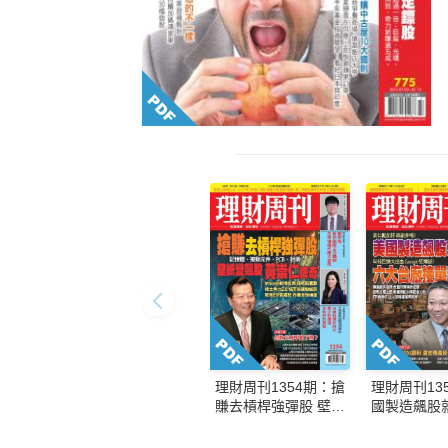
理財周刊1354期：搶
理財周刊13
賺去槓桿強彈股 壁紙
國製造飆股
變飆股 黃崇仁傳奇
台廠接