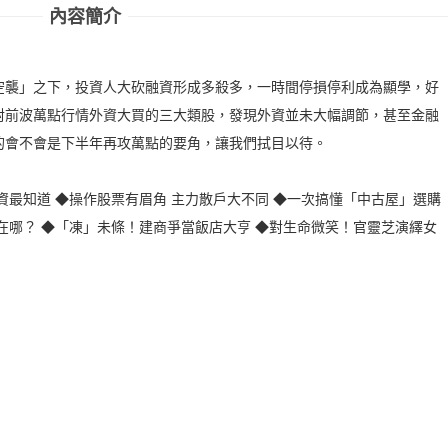
內容簡介
股
空襲」之下，投資人大砍融資形成多殺多，一時間停損停利成為顯學，好
對前波萬點行情外資大買的三大類股，發現外資並未大幅調節，甚至金融
的會不會是下半年再攻萬點的要角，讓我們拭目以待。
資最知道 ◆操作股票有眉角 主力散戶大不同 ◆一次搞懂「中古屋」選購
在哪？ ◆「凍」未條！建商爭當飯店大亨 ◆對生命微笑！官靈芝演繹女