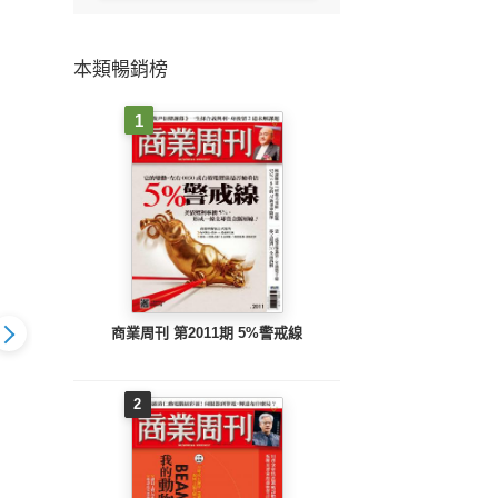
本類暢銷榜
1
商業周刊 第2011期 5%警戒線
2
1350期：複
理財周刊1349期：美
理財周刊1348期：
理財
體超級大循環
光大賺 帶旺記憶體股
CPO掛帥 林恩平照亮
Spa
漲聲起 電源
SPHBM4＋AI玻璃新飆
光學股 AI掌握方向盤
盤進
升級 AI新飆
股
FSD概念股上路
登首富