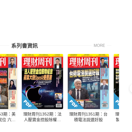
系列書資訊
MORE
53期：美
理財周刊1352期：法
理財周刊1351期：台
理財周刊
就位 六大
人壓寶金控股除權息
積電法說選好股
製記憶
單起飛
蘋果大戰OpenAl受惠
矽晶圓股
股
管理需求