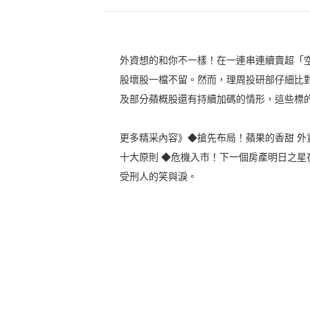
外資想的和你不一樣！在一連串連續賣超「
股壞股一檔不留。然而，理周投研部仔細比
及部分蘋概股還有持續加碼的情形，這些標
更多精采內容》◆搶先布局！蘋果的香甜 外
十大原則 ◆危機入市！下一個房產明日之星
受刑人的笑與淚。