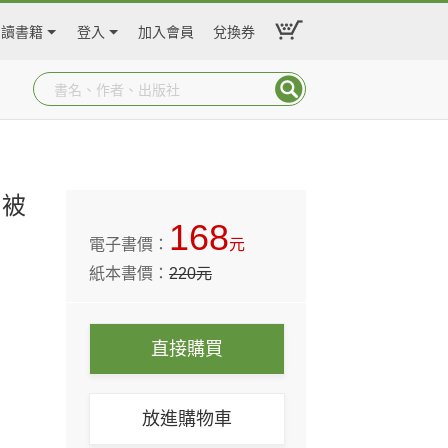
閱讀書籍
登入
加入會員
兌換券
戶被
168
電子書價：
元
紙本書價：
220
元
直接購買
放進購物車