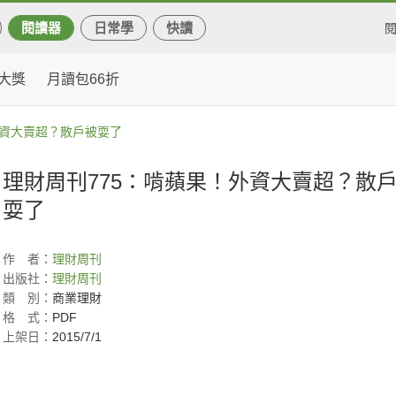
閱讀器
日常學
快讀
大獎
月讀包66折
外資大賣超？散戶被耍了
理財周刊775：啃蘋果！外資大賣超？散
耍了
作
者：
理財周刊
出版社：
理財周刊
類
別：
商業理財
格
式：
PDF
上架日：
2015/7/1