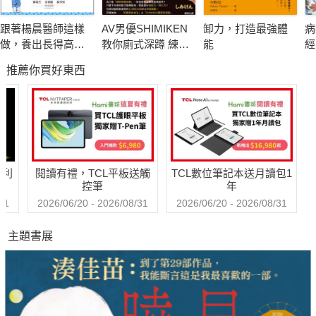
跟著楊晨醫師這樣
AV男優SHIMIKEN
卸力，打造最強體
病
做，養出長得高、
教你廁式深蹲 練爆
能
經
不過敏的孩子
性福男子肌力
爾
推薦你買好東西
吃
更
哈利
閱讀有禮，TCL平板送觸
TCL數位筆記本送月讀包1
控筆
年
31
2026/06/20 - 2026/08/31
2026/06/20 - 2026/08/31
主題書展