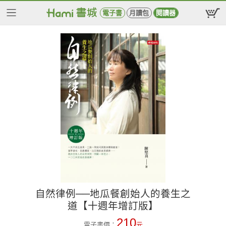
電子書
月讀包
閱讀器
自然律例──地瓜餐創始人的養生之
道【十週年增訂版】
210
電子書價：
元