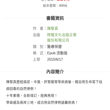
紙本書價：
300
元
書籍資訊
作
者：
陳堅真
出版
時報文化出版企業
社：
股份有限公司
類
別：
醫療保健
格
式：
Epub 流動版
上架
2015/6/17
日：
內容簡介
陳堅真歷經癌症、中風、肝腎腸胃等疾病後，親自用生命寫下袪
病回春的自然律例！
十年累積，全新增訂，經典再現！
學員遍及兩岸三地，成功用自然律例遠離疾病！