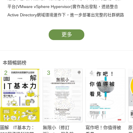
平台(VMware vSphere Hypervisor)實作為出發點，透過整合
Active Directory網域環境運作下，進一步部署出完整的社群網路
之協同作業環境，這些應用包含了訊息協同平台、語音通訊平
台、影音社群網站平台等等。此外本書還將指引讀者們，如何簡
更多
單學習使用Linux平台上最夯視訊剪輯軟體，輕鬆自製社群網路中
所需要的各種商務或校園精彩微電影，並發佈至社群網站上進行
分享。
本類暢銷榜
2
3
4
圖解 IT基本力：
無限小（修訂
寫作吧！你值得被
原