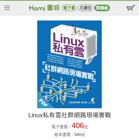
電子書
月讀包
閱讀器
Linux私有雲社群網路現場實戰
406
電子書價：
元
紙本書價：
580
元