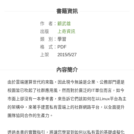
書籍資訊
作
者：
顧武雄
出版
上奇資訊
社：
類
別：
學習
格
式：
PDF
上架
2015/5/27
日：
內容簡介
由於雲端運算世代的來臨，因此現今無論是企業、公務部門還是
校園皆已吹起了社群應用風，然而對於廣泛的IT單位而言，如今
市面上卻沒有一本參考書，來告訴它們該如何在以Linux平台為主
的架構中，來著手建置私有雲端上的社群網路平台，以全面提升
團隊協同合作的生產力。
透過本書的實戰指引，將讓您學習到如何以私有雲的基礎虛擬化