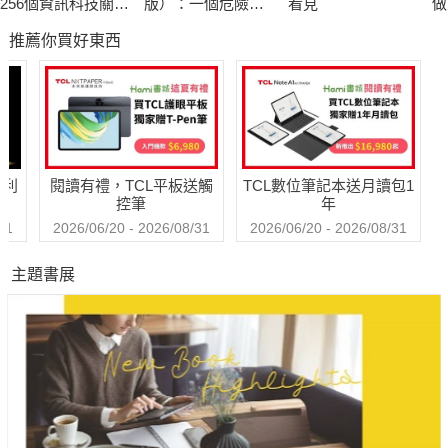
256個資訊科技關鍵
版）：一個危險的
看見
做
字全圖解
數學理論如何形塑
個
推薦你買好東西
現代世界
要
系
科
哈利
閱讀有禮，TCL平板送觸
TCL數位筆記本送月讀包1
控筆
年
31
2026/06/20 - 2026/08/31
2026/06/20 - 2026/08/31
主題書展