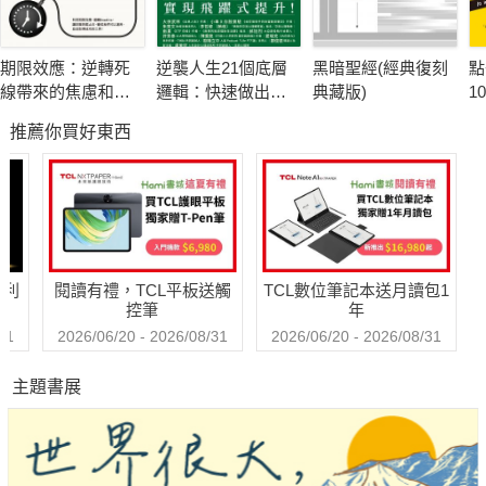
深刻洞見與實際案例，
剖析賺取「良心錢」會遭遇的許多獨特挑戰與益處。
期限效應：逆轉死
逆襲人生21個底層
黑暗聖經(經典復刻
點
讀者可從中真正瞭解社會企業的營運機制，包括：
線帶來的焦慮和壓
邏輯：快速做出改
典藏版)
1
——創業：如何想像並實現你的信念？
力，成為讓你更高
變的高效率成長指
撇
推薦你買好東西
效、更專注的助力
南
的
——策略規劃：如何平衡社會使命與財務目標？
——營運：如何經營社會企業？
——傳承與退場：何時與如何繼續前進？
《如何打造社會企業》是社企領域的經營聖經，STEP by STEP
哈利
閱讀有禮，TCL平板送觸
TCL數位筆記本送月讀包1
助你實現與人為善、獲利滿載的創業夢想！
控筆
年
31
2026/06/20 - 2026/08/31
2026/06/20 - 2026/08/31
主題書展