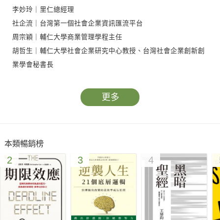
李妙玲｜里仁總經理
社企流｜台灣第一個社會企業資訊匯流平台
周宗穎｜輔仁大學商業管理學程主任
胡哲生｜輔仁大學社會企業研究中心教授、台灣社會企業創新創
業學會秘書長
企業的利潤，不一定要來自對勞動力的剝削。新型態的社會企
更多
業，是一種與人為善，且能帶來豐厚報酬的企業模式，背後的驅
動力是滿足人們想追求個人成就，也想服務人群的雙重渴望。本
書綜觀這個快速成長的領域，也提供經過驗證的成功策略。
本類暢銷榜
2
3
4
本書兩位作者既是律師，也是社企領域的實踐者與創業者，擁有
數十年的實務經驗。
他們熟知在經營社會企業時可能遭遇的所有問題，以及突破之
道。
這本完整的社會企業營運指南不使用深澀的專業術語，而是提出