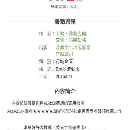
紙本書價：
320
元
書籍資訊
作
者：
卡爾．弗蘭克爾
,
艾倫．布隆伯格
出版
時報文化出版事業
社：
有限公司
類
別：
行銷企管
格
式：
Epub 流動版
上架
2015/5/4
日：
內容簡介
一本按部就班幫你達成社企夢想的實用指南
AMAZON讀者★★★★★讚譽╳全球社企專家學者好評推薦之作
————專業好評大推薦（按首字筆畫排序）————