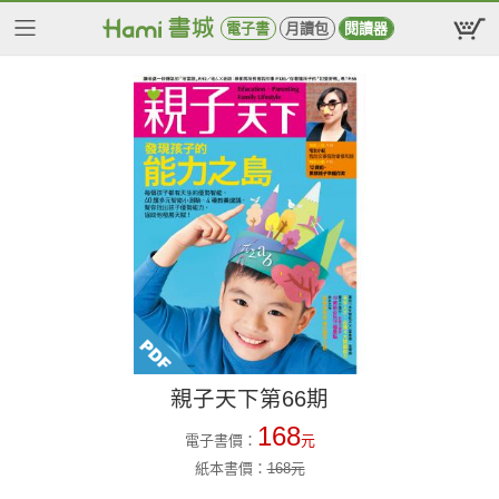
電子書
月讀包
閱讀器
親子天下第66期
168
電子書價：
元
紙本書價：
168
元