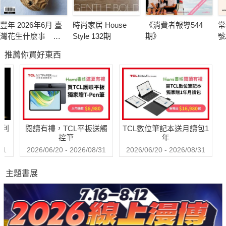
豐年 2026年6月 臺
時尚家居 House
《消費者報導544
常
灣花生什麼事 轉
Style 132期
期》
號
型挑戰卡關
推薦你買好東西
哈利
閱讀有禮，TCL平板送觸
TCL數位筆記本送月讀包1
控筆
年
31
2026/06/20 - 2026/08/31
2026/06/20 - 2026/08/31
主題書展