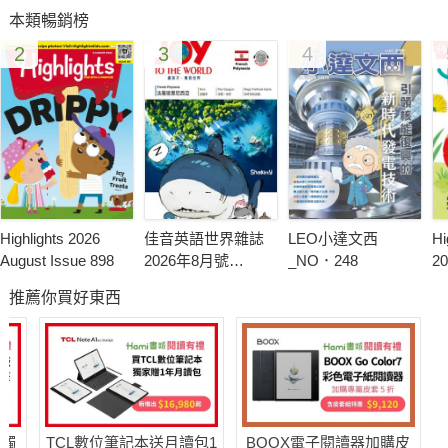
本類暢銷榜
2
3
4
Highlights 2026
佳音英語世界雜誌
LEO小達文西
Hi
August Issue 898
2026年8月號
_NO．248
20
No.320-盧森堡
23
推薦你買好東西
送觸
TCL數位筆記本送月讀包1
BOOX電子閱讀器加購皮