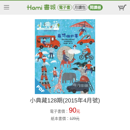
電子書
月讀包
閱讀器
小典藏128期(2015年4月號)
90
電子書價：
元
紙本書價：
129
元