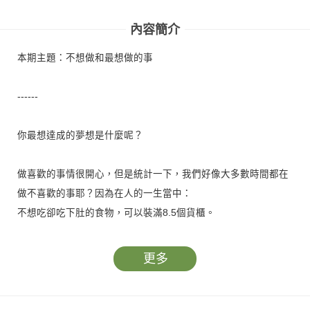
內容簡介
本期主題：不想做和最想做的事
------
你最想達成的夢想是什麼呢？
做喜歡的事情很開心，但是統計一下，我們好像大多數時間都在
做不喜歡的事耶？因為在人的一生當中：
不想吃卻吃下肚的食物，可以裝滿8.5個貨櫃。
不想起床卻要起床的日子，大概有16498天。
更多
怎麼辦！這些數字感覺有些可怕！不過時間還不遲，先看看自己
今天要做什麼、明天、後天、下禮拜……不管是想吃美食、想探
險、想打敗怪獸，只要下定決心，就一定可以達成！