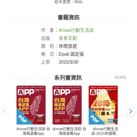
紙本書價：
30
元
書籍資訊
作
者：
iKnow
行動生活誌
出版
金易文創
社：
類
別：
休閒旅遊
格
式：
Epub 固定版
上架
2015/3/30
日：
系列書資訊
MORE
iK
iKnow行動生活誌-台
iKnow行動生活誌-台
iKnow行動生活
誌-2
灣南波萬App
灣南波萬App
誌-2015年度精選