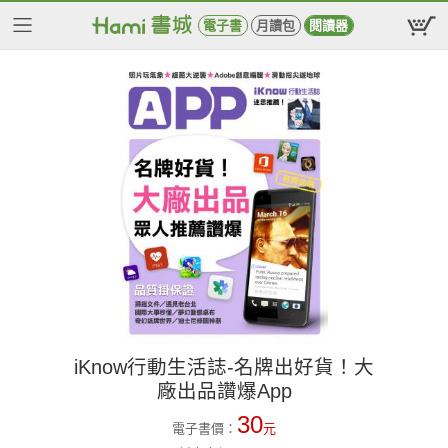
電子書
月讀包
閱讀器
iKnow行動生活誌-名牌出好貨！大
廠出品讚爆App
30
電子書價：
元